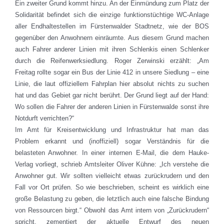
Ein zweiter Grund kommt hinzu. An der Einmündung zum Platz der
Solidarität befindet sich die einzige funktionstüchtige WC-Anlage
aller Endhaltestellen im Fürstenwalder Stadtnetz, wie der BOS
gegenüber den Anwohnern einräumte. Aus diesem Grund machen
auch Fahrer anderer Linien mit ihren Schlenkis einen Schlenker
durch die Reifenwerksiedlung. Roger Zerwinski erzählt: „Am
Freitag rollte sogar ein Bus der Linie 412 in unsere Siedlung – eine
Linie, die laut offiziellem Fahrplan hier absolut nichts zu suchen
hat und das Gebiet gar nicht berührt. Der Grund liegt auf der Hand:
Wo sollen die Fahrer der anderen Linien in Fürstenwalde sonst ihre
Notdurft verrichten?“
Im Amt für Kreisentwicklung und Infrastruktur hat man das
Problem erkannt und (inoffiziell) sogar Verständnis für die
belasteten Anwohner. In einer internen E-Mail, die dem Hauke-
Verlag vorliegt, schrieb Amtsleiter Oliver Kühne: „Ich verstehe die
Anwohner gut. Wir sollten vielleicht etwas zurückrudern und den
Fall vor Ort prüfen. So wie beschrieben, scheint es wirklich eine
große Belastung zu geben, die letztlich auch eine falsche Bindung
von Ressourcen birgt.“ Obwohl das Amt intern von „Zurückrudern“
spricht, zementiert der aktuelle Entwurf des neuen