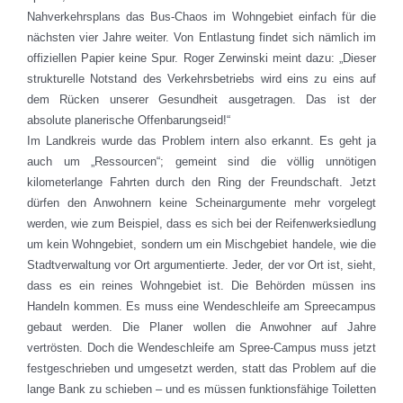
Nahverkehrsplans das Bus-Chaos im Wohngebiet einfach für die
nächsten vier Jahre weiter. Von Entlastung findet sich nämlich im
offiziellen Papier keine Spur. Roger Zerwinski meint dazu: „Dieser
strukturelle Notstand des Verkehrsbetriebs wird eins zu eins auf
dem Rücken unserer Gesundheit ausgetragen. Das ist der
absolute planerische Offenbarungseid!“
Im Landkreis wurde das Problem intern also erkannt. Es geht ja
auch um „Ressourcen“; gemeint sind die völlig unnötigen
kilometerlange Fahrten durch den Ring der Freundschaft. Jetzt
dürfen den Anwohnern keine Scheinargumente mehr vorgelegt
werden, wie zum Beispiel, dass es sich bei der Reifenwerksiedlung
um kein Wohngebiet, sondern um ein Mischgebiet handele, wie die
Stadtverwaltung vor Ort argumentierte. Jeder, der vor Ort ist, sieht,
dass es ein reines Wohngebiet ist. Die Behörden müssen ins
Handeln kommen. Es muss eine Wendeschleife am Spreecampus
gebaut werden. Die Planer wollen die Anwohner auf Jahre
vertrösten. Doch die Wendeschleife am Spree-Campus muss jetzt
festgeschrieben und umgesetzt werden, statt das Problem auf die
lange Bank zu schieben – und es müssen funktionsfähige Toiletten