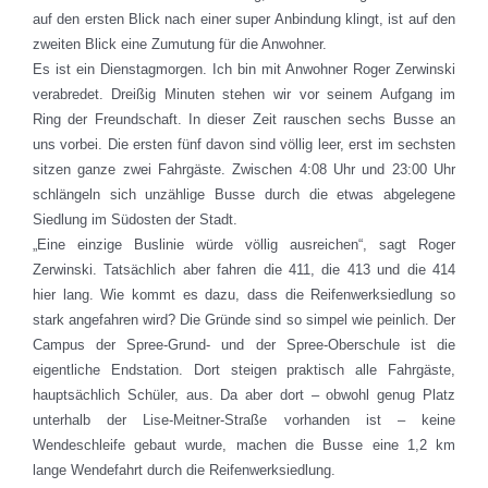
auf den ersten Blick nach einer super Anbindung klingt, ist auf den
zweiten Blick eine Zumutung für die Anwohner.
Es ist ein Dienstagmorgen. Ich bin mit Anwohner Roger Zerwinski
verabredet. Dreißig Minuten stehen wir vor seinem Aufgang im
Ring der Freundschaft. In dieser Zeit rauschen sechs Busse an
uns vorbei. Die ersten fünf davon sind völlig leer, erst im sechsten
sitzen ganze zwei Fahrgäste. Zwischen 4:08 Uhr und 23:00 Uhr
schlängeln sich unzählige Busse durch die etwas abgelegene
Siedlung im Südosten der Stadt.
„Eine einzige Buslinie würde völlig ausreichen“, sagt Roger
Zerwinski. Tatsächlich aber fahren die 411, die 413 und die 414
hier lang. Wie kommt es dazu, dass die Reifenwerksiedlung so
stark angefahren wird? Die Gründe sind so simpel wie peinlich. Der
Campus der Spree-Grund- und der Spree-Oberschule ist die
eigentliche Endstation. Dort steigen praktisch alle Fahrgäste,
hauptsächlich Schüler, aus. Da aber dort – obwohl genug Platz
unterhalb der Lise-Meitner-Straße vorhanden ist – keine
Wendeschleife gebaut wurde, machen die Busse eine 1,2 km
lange Wendefahrt durch die Reifenwerksiedlung.