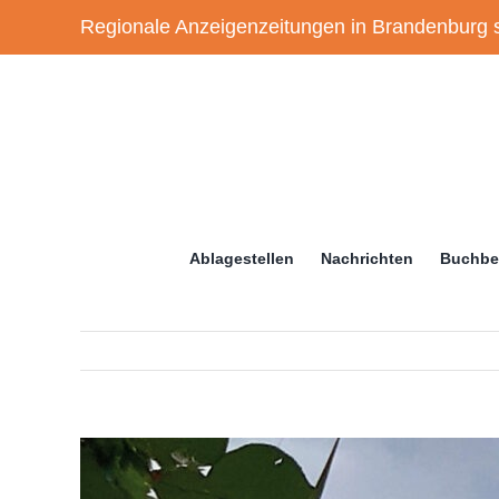
Zum
Regionale Anzeigenzeitungen in Brandenburg s
Inhalt
springen
Ablagestellen
Nachrichten
Buchbe
Zeige
grösseres