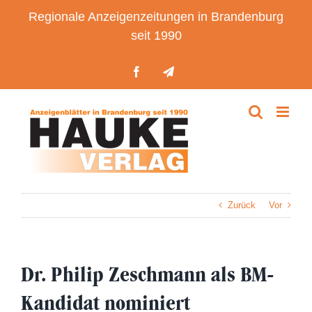
Zum
Regionale Anzeigenzeitungen in Brandenburg
Inhalt
seit 1990
springen
Facebook
Telegram
Zurück
Vor
Dr. Philip Zeschmann als BM-
Kandidat nominiert