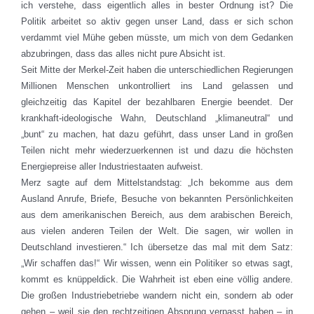
ich verstehe, dass eigentlich alles in bester Ordnung ist? Die
Politik arbeitet so aktiv gegen unser Land, dass er sich schon
verdammt viel Mühe geben müsste, um mich von dem Gedanken
abzubringen, dass das alles nicht pure Absicht ist.
Seit Mitte der Merkel-Zeit haben die unterschiedlichen Regierungen
Millionen Menschen unkontrolliert ins Land gelassen und
gleichzeitig das Kapitel der bezahlbaren Energie beendet. Der
krankhaft-ideologische Wahn, Deutschland „klimaneutral“ und
„bunt“ zu machen, hat dazu geführt, dass unser Land in großen
Teilen nicht mehr wiederzuerkennen ist und dazu die höchsten
Energiepreise aller Industriestaaten aufweist.
Merz sagte auf dem Mittelstandstag: „Ich bekomme aus dem
Ausland Anrufe, Briefe, Besuche von bekannten Persönlichkeiten
aus dem amerikanischen Bereich, aus dem arabischen Bereich,
aus vielen anderen Teilen der Welt. Die sagen, wir wollen in
Deutschland investieren.“ Ich übersetze das mal mit dem Satz:
„Wir schaffen das!“ Wir wissen, wenn ein Politiker so etwas sagt,
kommt es knüppeldick. Die Wahrheit ist eben eine völlig andere.
Die großen Industriebetriebe wandern nicht ein, sondern ab oder
gehen – weil sie den rechtzeitigen Absprung verpasst haben – in