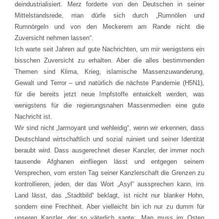
deindustrialisiert. Merz forderte von den Deutschen in seiner
Mittelstandsrede, man dürfe sich durch „Rumnölen und
Rumnörgeln und von den Meckerern am Rande nicht die
Zuversicht nehmen lassen“.
Ich warte seit Jahren auf gute Nachrichten, um mir wenigstens ein
bisschen Zuversicht zu erhalten. Aber die alles bestimmenden
Themen sind Klima, Krieg, islamische Massenzuwanderung,
Gewalt und Terror – und natürlich die nächste Pandemie (H5N1),
für die bereits jetzt neue Impfstoffe entwickelt werden, was
wenigstens für die regierungsnahen Massenmedien eine gute
Nachricht ist.
Wir sind nicht „larmoyant und wehleidig“, wenn wir erkennen, dass
Deutschland wirtschaftlich und sozial ruiniert und seiner Identität
beraubt wird. Dass ausgerechnet dieser Kanzler, der immer noch
tausende Afghanen einfliegen lässt und entgegen seinem
Versprechen, vom ersten Tag seiner Kanzlerschaft die Grenzen zu
kontrollieren, jeden, der das Wort „Asyl“ aussprechen kann, ins
Land lässt, das „Stadtbild“ beklagt, ist nicht nur blanker Hohn,
sondern eine Frechheit. Aber vielleicht bin ich nur zu dumm für
unseren Kanzler, der so väterlich sagte: „Man muss im Osten