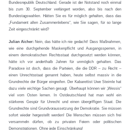
Bundesrepublik Deutschland. Gerade ist der Notstand noch einmal
bis zum 30. September verlängert worden, also bis nach den
Bundestagswahlen. Hätten Sie es für möglich gehalten, dass das
„Fundament allen Zusammenlebens“, wie Sie sagen, für so lange
Zeit eingeschränkt wird?
Julian Aicher:
Nein, das hätte ich nie gedacht! Dass Maßnahmen,
wie eine durchgehende Maskenpflicht und Ausgangssperren, in
einem demokratischen Rechtsstaat durchgesetzt werden können,
hätte ich vor anderthalb Jahren für unmöglich gehalten. Das
Paradoxe ist doch, dass die Parteien, die die DDR – zu Recht –
einen Unrechtsstaat genannt haben, heute selbst massiv in die
Grundrechte der Bürger eingreifen. Der Kabarettist Uwe Steimle hat
dazu viele wichtige Sachen gesagt. Überhaupt können wir „Wessis“
viel vom Osten lernen. In Ostdeutschland hat man wohl ein
stärkeres Gespür für Unrecht und einen übergriffigen Staat. Die
Grundrechte sind Grundvoraussetzung der Demokratie. Sie müssen
sofort wieder hergestellt werden! Die Menschen müssen sich frei
versammeln dürfen, ob zu privaten Feiern oder politischen
Demonstrationen. Ohne jede Einschränkung!