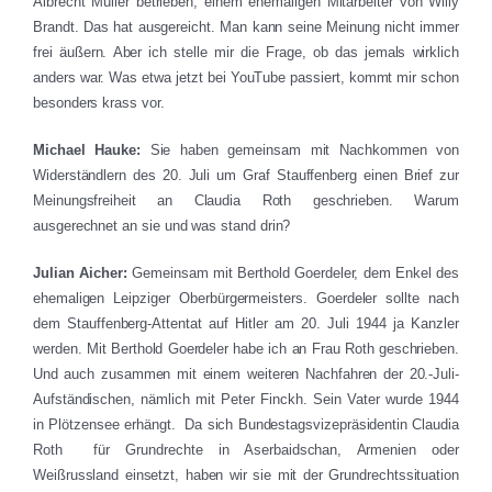
Albrecht Müller betrieben, einem ehemaligen Mitarbeiter von Willy
Brandt. Das hat ausgereicht. Man kann seine Meinung nicht immer
frei äußern. Aber ich stelle mir die Frage, ob das jemals wirklich
anders war. Was etwa jetzt bei YouTube passiert, kommt mir schon
besonders krass vor.
Michael Hauke:
Sie haben gemeinsam mit Nachkommen von
Widerständlern des 20. Juli um Graf Stauffenberg einen Brief zur
Meinungsfreiheit an Claudia Roth geschrieben. Warum
ausgerechnet an sie und was stand drin?
Julian Aicher:
Gemeinsam mit Berthold Goerdeler, dem Enkel des
ehemaligen Leipziger Oberbürgermeisters. Goerdeler sollte nach
dem Stauffenberg-Attentat auf Hitler am 20. Juli 1944 ja Kanzler
werden. Mit Berthold Goerdeler habe ich an Frau Roth geschrieben.
Und auch zusammen mit einem weiteren Nachfahren der 20.-Juli-
Aufständischen, nämlich mit Peter Finckh. Sein Vater wurde 1944
in Plötzensee erhängt. Da sich Bundestagsvizepräsidentin Claudia
Roth für Grundrechte in Aserbaidschan, Armenien oder
Weißrussland einsetzt, haben wir sie mit der Grundrechtssituation