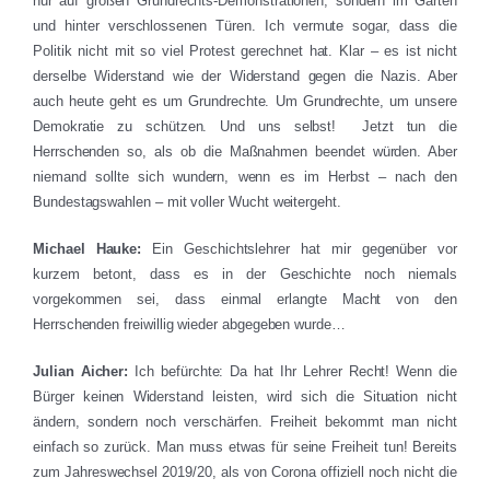
nur auf großen Grundrechts-Demonstrationen, sondern im Garten
und hinter verschlossenen Türen. Ich vermute sogar, dass die
Politik nicht mit so viel Protest gerechnet hat. Klar – es ist nicht
derselbe Widerstand wie der Widerstand gegen die Nazis. Aber
auch heute geht es um Grundrechte. Um Grundrechte, um unsere
Demokratie zu schützen. Und uns selbst! Jetzt tun die
Herrschenden so, als ob die Maßnahmen beendet würden. Aber
niemand sollte sich wundern, wenn es im Herbst – nach den
Bundestagswahlen – mit voller Wucht weitergeht.
Michael Hauke:
Ein Geschichtslehrer hat mir gegenüber vor
kurzem betont, dass es in der Geschichte noch niemals
vorgekommen sei, dass einmal erlangte Macht von den
Herrschenden freiwillig wieder abgegeben wurde…
Julian Aicher:
Ich befürchte: Da hat Ihr Lehrer Recht! Wenn die
Bürger keinen Widerstand leisten, wird sich die Situation nicht
ändern, sondern noch verschärfen. Freiheit bekommt man nicht
einfach so zurück. Man muss etwas für seine Freiheit tun! Bereits
zum Jahreswechsel 2019/20, als von Corona offiziell noch nicht die