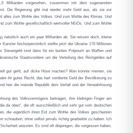
4,5 Milliarden vorgesehen, zusammen mit dem sogenannten
ext: Die Regierung gibt mal wieder mehr Geld aus, als sie zur
timmt alles zum Wohle des Volkes. Und zum Wohle des Klimas. Und
nd zum Wohle gesellschaftlich wertvoller NGOs. Und zum Wohle
atürlich auch ein paar Milliarden ab. Sie wissen doch, kleine
anzler höchstpersönlich stellte jetzt der Ukraine 170 Millionen
hes Steuergeld sind dann für ein buntes Potpourri an Waffen und
krainische Staatsvordere um die Verteilung des Restgeldes auf
iell gut geht, auf dicke Hose machen? Man könnte meinen, sie
wäre ihr gutes Recht, das hart verdiente Geld der Bevölkerung zu
end hier die marode Republik dem Verfall und der Verwahrlosung
ehrung des Volksvermögens beitragen, ihre klebrigen Finger am
die da oben“, die oft ausschließlich und sehr gut vom deutschen
gen, die eigentlich ihren Eid zum Wohle des Volkes geschworen
n schrauben, ohne selbst jemals richtig gearbeitet zu haben. Ich
Sicherheit wüssten. Es sind oft diejenigen, die vergessen haben,