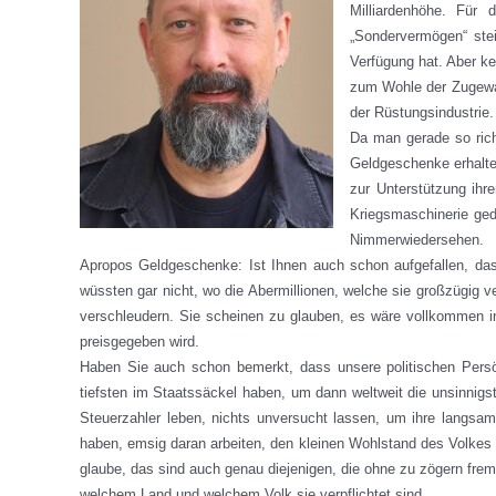
Milliardenhöhe. Für
„Sondervermögen“ stei
Verfügung hat. Aber k
zum Wohle der Zugewa
der Rüstungsindustrie
Da man gerade so rich
Geldgeschenke erhalte
zur Unterstützung ihre
Kriegsmaschinerie ged
Nimmerwiedersehen.
Apropos Geldgeschenke: Ist Ihnen auch schon aufgefallen, da
wüssten gar nicht, wo die Abermillionen, welche sie großzügig v
verschleudern. Sie scheinen zu glauben, es wäre vollkommen in
preisgegeben wird.
Haben Sie auch schon bemerkt, dass unsere politischen Persön
tiefsten im Staatssäckel haben, um dann weltweit die unsinnigs
Steuerzahler leben, nichts unversucht lassen, um ihre langsa
haben, emsig daran arbeiten, den kleinen Wohlstand des Volkes z
glaube, das sind auch genau diejenigen, die ohne zu zögern frem
welchem Land und welchem Volk sie verpflichtet sind.