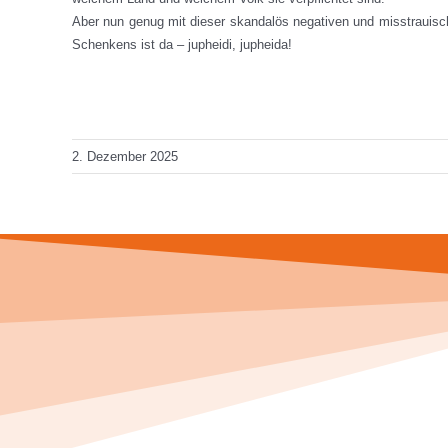
Aber nun genug mit dieser skandalös negativen und misstrauisch
Schenkens ist da – jupheidi, jupheida!
Total Views: 106
Daily Views: 1
2. Dezember 2025