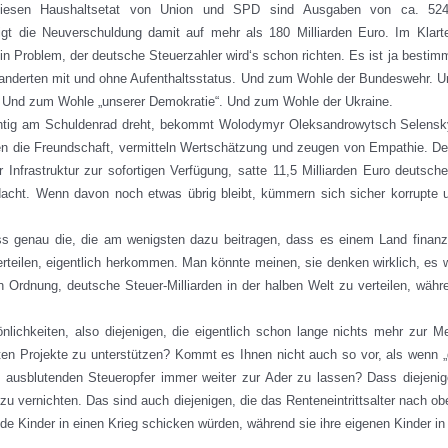
 diesen Haushaltsetat von Union und SPD sind Ausgaben von ca. 52
gt die Neuverschuldung damit auf mehr als 180 Milliarden Euro. Im Klart
ein Problem, der deutsche Steuerzahler wird‘s schon richten. Es ist ja bes
nderten mit und ohne Aufenthaltsstatus. Und zum Wohle der Bundeswehr. U
. Und zum Wohle „unserer Demokratie“. Und zum Wohle der Ukraine.
tig am Schuldenrad dreht, bekommt Wolodymyr Oleksandrowytsch Selenskyj n
n die Freundschaft, vermitteln Wertschätzung und zeugen von Empathie. Der K
r Infrastruktur zur sofortigen Verfügung, satte 11,5 Milliarden Euro deutsc
acht. Wenn davon noch etwas übrig bleibt, kümmern sich sicher korrupte u
ss genau die, die am wenigsten dazu beitragen, dass es einem Land finanz
erteilen, eigentlich herkommen. Man könnte meinen, sie denken wirklich, es 
 Ordnung, deutsche Steuer-Milliarden in der halben Welt zu verteilen, währ
lichkeiten, also diejenigen, die eigentlich schon lange nichts mehr zur M
ten Projekte zu unterstützen? Kommt es Ihnen nicht auch so vor, als wenn „
m ausblutenden Steueropfer immer weiter zur Ader zu lassen? Dass diejeni
u vernichten. Das sind auch diejenigen, die das Renteneintrittsalter nach obe
de Kinder in einen Krieg schicken würden, während sie ihre eigenen Kinder in 