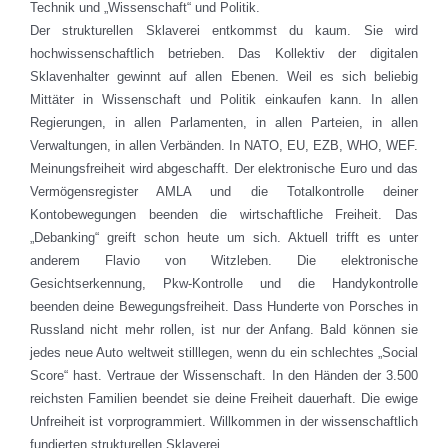
Technik und „Wissenschaft“ und Politik.
Der strukturellen Sklaverei entkommst du kaum. Sie wird
hochwissenschaftlich betrieben. Das Kollektiv der digitalen
Sklavenhalter gewinnt auf allen Ebenen. Weil es sich beliebig
Mittäter in Wissenschaft und Politik einkaufen kann. In allen
Regierungen, in allen Parlamenten, in allen Parteien, in allen
Verwaltungen, in allen Verbänden. In NATO, EU, EZB, WHO, WEF.
Meinungsfreiheit wird abgeschafft. Der elektronische Euro und das
Vermögensregister AMLA und die Totalkontrolle deiner
Kontobewegungen beenden die wirtschaftliche Freiheit. Das
„Debanking“ greift schon heute um sich. Aktuell trifft es unter
anderem Flavio von Witzleben. Die elektronische
Gesichtserkennung, Pkw-Kontrolle und die Handykontrolle
beenden deine Bewegungsfreiheit. Dass Hunderte von Porsches in
Russland nicht mehr rollen, ist nur der Anfang. Bald können sie
jedes neue Auto weltweit stilllegen, wenn du ein schlechtes „Social
Score“ hast. Vertraue der Wissenschaft. In den Händen der 3.500
reichsten Familien beendet sie deine Freiheit dauerhaft. Die ewige
Unfreiheit ist vorprogrammiert. Willkommen in der wissenschaftlich
fundierten strukturellen Sklaverei.