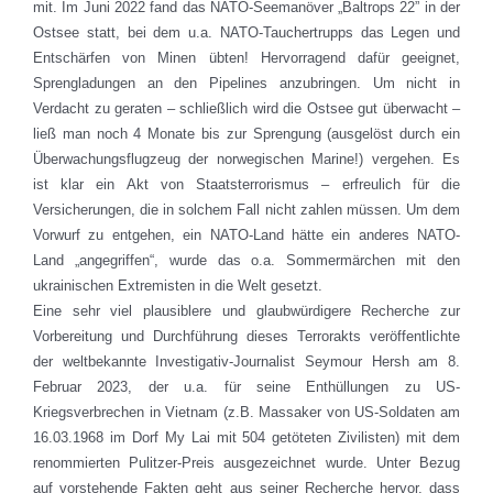
mit. Im Juni 2022 fand das NATO-Seemanöver „Baltrops 22” in der
Ostsee statt, bei dem u.a. NATO-Tauchertrupps das Legen und
Entschärfen von Minen übten! Hervorragend dafür geeignet,
Sprengladungen an den Pipelines anzubringen. Um nicht in
Verdacht zu geraten – schließlich wird die Ostsee gut überwacht –
ließ man noch 4 Monate bis zur Sprengung (ausgelöst durch ein
Überwachungsflugzeug der norwegischen Marine!) vergehen. Es
ist klar ein Akt von Staatsterrorismus – erfreulich für die
Versicherungen, die in solchem Fall nicht zahlen müssen. Um dem
Vorwurf zu entgehen, ein NATO-Land hätte ein anderes NATO-
Land „angegriffen“, wurde das o.a. Sommermärchen mit den
ukrainischen Extremisten in die Welt gesetzt.
Eine sehr viel plausiblere und glaubwürdigere Recherche zur
Vorbereitung und Durchführung dieses Terrorakts veröffentlichte
der weltbekannte Investigativ-Journalist Seymour Hersh am 8.
Februar 2023, der u.a. für seine Enthüllungen zu US-
Kriegsverbrechen in Vietnam (z.B. Massaker von US-Soldaten am
16.03.1968 im Dorf My Lai mit 504 getöteten Zivilisten) mit dem
renommierten Pulitzer-Preis ausgezeichnet wurde. Unter Bezug
auf vorstehende Fakten geht aus seiner Recherche hervor, dass