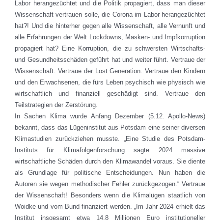
Labor herangezüchtet und die Politik propagiert, dass man dieser
Wissenschaft vertrauen solle, die Corona im Labor herangezüchtet
hat?! Und die hinterher gegen alle Wissenschaft, alle Vernunft und
alle Erfahrungen der Welt Lockdowns, Masken- und Impfkorruption
propagiert hat? Eine Korruption, die zu schwersten Wirtschafts-
und Gesundheitsschäden geführt hat und weiter führt. Vertraue der
Wissenschaft. Vertraue der Lost Generation. Vertraue den Kindern
und den Erwachsenen, die fürs Leben psychisch wie physisch wie
wirtschaftlich und finanziell geschädigt sind. Vertraue den
Teilstrategien der Zerstörung.
In Sachen Klima wurde Anfang Dezember (5.12. Apollo-News)
bekannt, dass das Lügeninstitut aus Potsdam eine seiner diversen
Klimastudien zurückziehen musste. „Eine Studie des Potsdam-
Instituts für Klimafolgenforschung sagte 2024 massive
wirtschaftliche Schäden durch den Klimawandel voraus. Sie diente
als Grundlage für politische Entscheidungen. Nun haben die
Autoren sie wegen methodischer Fehler zurückgezogen.“ Vertraue
der Wissenschaft! Besonders wenn die Klimalügen staatlich von
Woidke und vom Bund finanziert werden. „Im Jahr 2024 erhielt das
Institut insgesamt etwa 14,8 Millionen Euro institutioneller