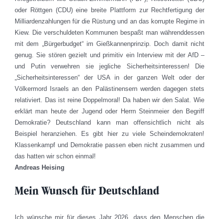
oder Röttgen (CDU) eine breite Plattform zur Rechtfertigung der
Milliardenzahlungen für die Rüstung und an das korrupte Regime in
Kiew. Die verschuldeten Kommunen bespaßt man währenddessen
mit dem „Bürgerbudget“ im Gießkannenprinzip. Doch damit nicht
genug. Sie stören gezielt und primitiv ein Interview mit der AfD –
und Putin verwehren sie jegliche Sicherheitsinteressen! Die
„Sicherheitsinteressen“ der USA in der ganzen Welt oder der
Völkermord Israels an den Palästinensern werden dagegen stets
relativiert. Das ist reine Doppelmoral! Da haben wir den Salat. Wie
erklärt man heute der Jugend oder Herrn Steinmeier den Begriff
Demokratie? Deutschland kann man offensichtlich nicht als
Beispiel heranziehen. Es gibt hier zu viele Scheindemokraten!
Klassenkampf und Demokratie passen eben nicht zusammen und
das hatten wir schon einmal!
Andreas Heising
Mein Wunsch für Deutschland
Ich wünsche mir für dieses Jahr 2026, dass den Menschen die