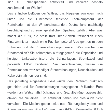
sich zu Einheitsparteien entwickelt und verlieren deshalb
zunehmend ihre Wähler!
Das ständige Belügen der Wähler, das Regieren von oben nach
unten und die zunehmend fehlende Fachkompetenz der
Parteikader hat den Wirtschaftsstandort Deutschland nachhaltig
beschädigt und zu einer gefährlichen Spaltung geführt. Aber was
macht die SPD, sie stellt trotz ihrer Abwahl tatsächlich einen
Finanzminister – auch ohne Fachkompetenz! Also geht es mit den
Schulden und den Steuererhöhungen weiter! Was machen die
Staatsmedien? Sie bekämpfen auftragsgemäß die Opposition und
huldigen Linksextremisten, die Bahnanlagen, Stromkabel und
parkende PKW zerstören. Sie verschweigen, warum die
Rentenkassen trotz ständiger Steuererhöhungen, Neuschulden und
Rekordeinnahmen leer sind.
Das jahrelang eingezahlte Geld wurde den Rentnern praktisch
gestohlen und für Fremdleistungen ausgegeben. Milliarden Euro
werden an Wirtschaftsflüchtlinge und Sozialbetrüger ausgezahlt,
obwohl die nie einen Euro erarbeitet haben und dies auch nicht
vorhaben. Die Medien geben bekannten Rüstungslobbyisten und
Kriegstreibern wie Strack-Zimmermann (FDP), Kiesewetter (CDU)