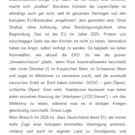
macht sich „strafbar“. Bezahlen könnten die Leyen-Opfer es
allerdings auch gar nicht, weil ihr gesamtes Vermögen von den
korrupten EU-Bürokraten „eingefroren“, also gestohlen wird. Ohne
Straftat, ohne Anhörung, ohne Berufungsmöglichkeit, ohne
Begründung. Das ist die EU im Jahre 2025. Protest von
einschlägiger Seite wie den Kirchen ist nicht zu hören. Vermutlich
haben sie Angst, selbst verfolgt zu werden. Da bejubeln sie lieber
Atomwaffen, wie aktuell die EKD. So wie die grünen
„Umweltschützer“ jubeln, wenn Kiew Atomkraftewerke beschießt
oder zivile Öltanker (!) im Kaspischen Meer, im Schwarzen Meer
und sogar im Mittelmeer zu versenken sucht, weil die eventuell
russisches Erdöl an Bord haben könnten. GÖSÖ – gute Ölpest,
schlechte Ölpest. Grün wirkt. Stattdessen besteuert man lieber
jeden einzelnen Atemzug der Untertanen („CO2-Steuer“) – um das
Weltklima zu retten, während man es in blutigen Kriegen
gleichzeitig zerschießt. Grüne Logik.
Mein Wunsch für 2026 ist, dass Deutschland diese EU, die immer
mehr Züge einer korrupten kriminellen Vereinigung annimmt,
verlässt und auch im eigenen Land zu Grundgesetz und