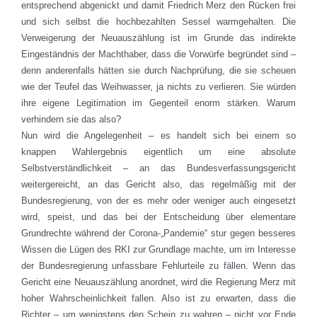
entsprechend abgenickt und damit Friedrich Merz den Rücken frei
und sich selbst die hochbezahlten Sessel warmgehalten. Die
Verweigerung der Neuauszählung ist im Grunde das indirekte
Eingeständnis der Machthaber, dass die Vorwürfe begründet sind –
denn anderenfalls hätten sie durch Nachprüfung, die sie scheuen
wie der Teufel das Weihwasser, ja nichts zu verlieren. Sie würden
ihre eigene Legitimation im Gegenteil enorm stärken. Warum
verhindern sie das also?
Nun wird die Angelegenheit – es handelt sich bei einem so
knappen Wahlergebnis eigentlich um eine absolute
Selbstverständlichkeit – an das Bundesverfassungsgericht
weitergereicht, an das Gericht also, das regelmäßig mit der
Bundesregierung, von der es mehr oder weniger auch eingesetzt
wird, speist, und das bei der Entscheidung über elementare
Grundrechte während der Corona-„Pandemie“ stur gegen besseres
Wissen die Lügen des RKI zur Grundlage machte, um im Interesse
der Bundesregierung unfassbare Fehlurteile zu fällen. Wenn das
Gericht eine Neuauszählung anordnet, wird die Regierung Merz mit
hoher Wahrscheinlichkeit fallen. Also ist zu erwarten, dass die
Richter – um wenigstens den Schein zu wahren – nicht vor Ende