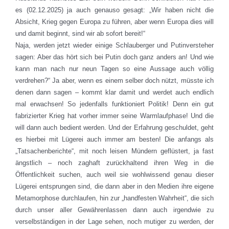
es (02.12.2025) ja auch genauso gesagt: „Wir haben nicht die
Absicht, Krieg gegen Europa zu führen, aber wenn Europa dies will
und damit beginnt, sind wir ab sofort bereit!“
Naja, werden jetzt wieder einige Schlauberger und Putinversteher
sagen: Aber das hört sich bei Putin doch ganz anders an! Und wie
kann man nach nur neun Tagen so eine Aussage auch völlig
verdrehen?“ Ja aber, wenn es einem selber doch nützt, müsste ich
denen dann sagen – kommt klar damit und werdet auch endlich
mal erwachsen! So jedenfalls funktioniert Politik! Denn ein gut
fabrizierter Krieg hat vorher immer seine Warmlaufphase! Und die
will dann auch bedient werden. Und der Erfahrung geschuldet, geht
es hierbei mit Lügerei auch immer am besten! Die anfangs als
„Tatsachenberichte“, mit noch leisen Mündern geflüstert, ja fast
ängstlich – noch zaghaft zurückhaltend ihren Weg in die
Öffentlichkeit suchen, auch weil sie wohlwissend genau dieser
Lügerei entsprungen sind, die dann aber in den Medien ihre eigene
Metamorphose durchlaufen, hin zur „handfesten Wahrheit“, die sich
durch unser aller Gewährenlassen dann auch irgendwie zu
verselbständigen in der Lage sehen, noch mutiger zu werden, der