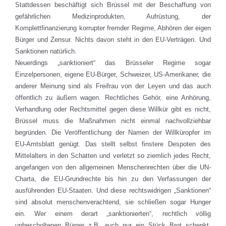
Stattdessen beschäftigt sich Brüssel mit der Beschaffung von
gefährlichen Medizinprodukten, Aufrüstung, der
Komplettfinanzierung korrupter fremder Regime, Abhören der eigen
Bürger und Zensur. Nichts davon steht in den EU-Verträgen. Und
Sanktionen natürlich.
Neuerdings „sanktioniert“ das Brüsseler Regime sogar
Einzelpersonen, eigene EU-Bürger, Schweizer, US-Amerikaner, die
anderer Meinung sind als Freifrau von der Leyen und das auch
öffentlich zu äußern wagen. Rechtliches Gehör, eine Anhörung,
Verhandlung oder Rechtsmittel gegen diese Willkür gibt es nicht,
Brüssel muss die Maßnahmen nicht einmal nachvollziehbar
begründen. Die Veröffentlichung der Namen der Willküropfer im
EU-Amtsblatt genügt. Das stellt selbst finstere Despoten des
Mittelalters in den Schatten und verletzt so ziemlich jedes Recht,
angefangen von den allgemeinen Menschenrechten über die UN-
Charta, die EU-Grundrechte bis hin zu den Verfassungen der
ausführenden EU-Staaten. Und diese rechtswidrigen „Sanktionen“
sind absolut menschenverachtend, sie schließen sogar Hunger
ein. Wer einem derart „sanktionierten“, rechtlich völlig
unbescholtenen Bürger z.B. auch nur ein Stück Brot schenkt,