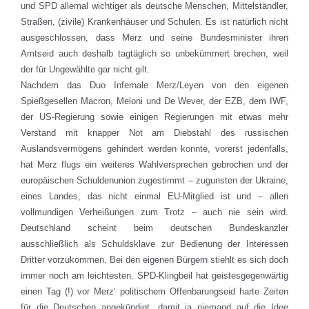
und SPD allemal wichtiger als deutsche Menschen, Mittelständler,
Straßen, (zivile) Krankenhäuser und Schulen. Es ist natürlich nicht
ausgeschlossen, dass Merz und seine Bundesminister ihren
Amtseid auch deshalb tagtäglich so unbekümmert brechen, weil
der für Ungewählte gar nicht gilt.
Nachdem das Duo Infernale Merz/Leyen von den eigenen
Spießgesellen Macron, Meloni und De Wever, der EZB, dem IWF,
der US-Regierung sowie einigen Regierungen mit etwas mehr
Verstand mit knapper Not am Diebstahl des russischen
Auslandsvermögens gehindert werden konnte, vorerst jedenfalls,
hat Merz flugs ein weiteres Wahlversprechen gebrochen und der
europäischen Schuldenunion zugestimmt – zugunsten der Ukraine,
eines Landes, das nicht einmal EU-Mitglied ist und – allen
vollmundigen Verheißungen zum Trotz – auch nie sein wird.
Deutschland scheint beim deutschen Bundeskanzler
ausschließlich als Schuldsklave zur Bedienung der Interessen
Dritter vorzukommen. Bei den eigenen Bürgern stiehlt es sich doch
immer noch am leichtesten. SPD-Klingbeil hat geistesgegenwärtig
einen Tag (!) vor Merz‘ politischem Offenbarungseid harte Zeiten
für die Deutschen angekündigt, damit ja niemand auf die Idee