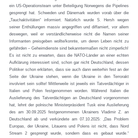
ein US-Operationsteam unter Beteiligung Norwegens die Pipelines
gesprengt hat. Schweden und Dänemark wurden vorab über die
„Tauchaktivitäten“ informiert. Natürlich wurde S. Hersh wegen
seiner Enthüllungen massiv angegriffen und diffamiert, vor allem
deswegen, weil er verständlicherweise nicht die Namen seiner
Informanten preisgeben wollte/konnte, um deren Leben nicht zu
gefährden – Geheimdienste sind bekanntermaßen nicht zimperlich!
Es ist nicht zu erwarten, dass die NATO-Länder an einer echten
Aufklärung interessiert sind, schon gar nicht Deutschland, dessen
Politiker schon erklärten, dass sie auch dann weiterhin fest an der
Seite der Ukraine stehen, wenn die Ukraine in den Terrorakt
involviert sein sollte! Mittlerweile ist jeweils ein Tatverdächtiger in
Italien und Polen festgenommen worden. Während Italien die
Auslieferung des Tatverdächtigen an Deutschland vorgenommen
hat, lehnt der polnische Ministerpräsident Tusk eine Auslieferung
des am 30.09.2025 festgenommenen Ukrainers Vladimir Z. an
Deutschland ab und verkündete am 07.10.2025: „Das Problem
Europas, der Ukraine, Litauens und Polens ist nicht, dass Nord
Stream 2 gesprengt wurde, sondern dass es gebaut wurde.“