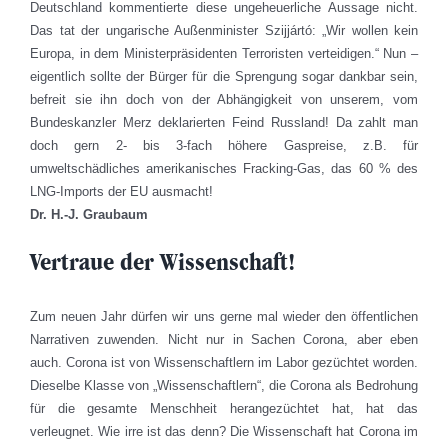
Deutschland kommentierte diese ungeheuerliche Aussage nicht.
Das tat der ungarische Außenminister Szijjártó: „Wir wollen kein
Europa, in dem Ministerpräsidenten Terroristen verteidigen.“ Nun –
eigentlich sollte der Bürger für die Sprengung sogar dankbar sein,
befreit sie ihn doch von der Abhängigkeit von unserem, vom
Bundeskanzler Merz deklarierten Feind Russland! Da zahlt man
doch gern 2- bis 3-fach höhere Gaspreise, z.B. für
umweltschädliches amerikanisches Fracking-Gas, das 60 % des
LNG-Imports der EU ausmacht!
Dr. H.-J. Graubaum
Vertraue der Wissenschaft!
Zum neuen Jahr dürfen wir uns gerne mal wieder den öffentlichen
Narrativen zuwenden. Nicht nur in Sachen Corona, aber eben
auch. Corona ist von Wissenschaftlern im Labor gezüchtet worden.
Dieselbe Klasse von „Wissenschaftlern“, die Corona als Bedrohung
für die gesamte Menschheit herangezüchtet hat, hat das
verleugnet. Wie irre ist das denn? Die Wissenschaft hat Corona im