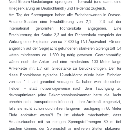
Nord-Stream-Gasleitungen sprengten – Terrorakt (und damit eine
Kriegserklärung an Deutschland!!) und Heldentat zugleich.
Am Tag der Sprengungen haben alle Erdbebenwarten in Ostsee-
Anrainer-Staaten eine Erschütterung von 2,1 – 2,3 auf der
international genormten Richterskala angegeben. Eine
Erschütterung der Stärke 2,3 auf der Richterskala entspricht der
Wirkung einer Explosion von ca. 2.800 kg TNT-Äquivalent. Für den
angeblich auf der Segeljacht gefundenen stärkeren Sprengstoff C4
wären mindestens ca. 1.500 kg nötig gewesen. Gewichtsmäßig
wären noch der Anker und eine mindestens 100 Meter lange
Ankerkette mit 1,7 cm Gliedstärke zu berücksichtigen. Der für
diese Bootsklasse typische 12-Volt-Motor würde beim Einholen
von ca. 1 t Last garantiert versagen. Da haben wohl die sieben
Helden – statt notwendigerweise nach dem Tauchgang zu
dekomprimieren (eine Dekompressionskammer hätte die Jacht
ohnehin nicht transportieren können!) – ihre Armkraft eingesetzt,
falls sie nicht schon durch ihren längeren Tauchgang in 80 Meter
Tiefe entkräftet waren?! Es ist einfach märchenhaft, dass
Amateurtaucher mit so riesigen Sprengstoffmengen 80 m tief
tauchen können, den Sprengstoff an mehreren Stellen platzieren