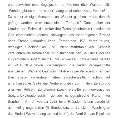
und derweilen eine Segeljacht ihre Position über Wasser hält.
„Wunder gibt es immer wieder“, sang einst schon Katja Epstein!
Da sicher wenige Menschen an Wunder glauben, muss danach
gefragt werden, wem nutzt dieser Terrorakt? Ganz sicher der
Ukraine und Polen, die weiter ihre Transitgebühren für russisches
Gas einstreichen können. Norwegen, das mehr eigenes Erdgas
nach Europa verkaufen kann. Ferner den USA, deren teures,
dreckiges Fracking-Gas (LNG) nicht marktfähig war. Deshalb
versuchten die Amerikaner mit Sanktionen den Bau der Pipelines
zu verhindern, indem sie z.B. die Schweizer Firma Allseas bereits
am 21.12.2019 davon „überzeugten”, ihre beiden Verlegeschiffe
abzuziehen. Während Gazprom mit ihren zwei Verlegeschiffen den
Bau später vollendete, liefen zwischenzeitlich schon auf
amerikanischer Seite die Vorbereitungen zur finalen Zerstörung
aller vier Röhren. Zu diesem Zweck erstellte ein norwegisches
Spezial-Explorationsschiff genaue echographische Karten vor
Bornholm. Am 7. Februar 2022 teilte Präsident Biden persönlich
dem völlig ungerührten (!) Bundeskanzler Scholz in Washington
das Ende („We will bring an end to it!”) der Nord-Stream-Pipelines