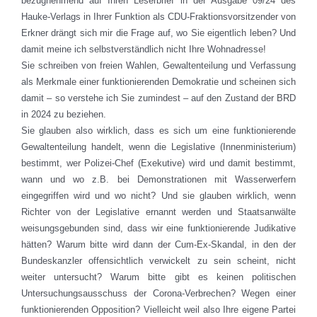
bezugnehmend auf Ihren Leserbrief in der Ausgabe 09/24 des
Hauke-Verlags in Ihrer Funktion als CDU-Fraktionsvorsitzender von
Erkner drängt sich mir die Frage auf, wo Sie eigentlich leben? Und
damit meine ich selbstverständlich nicht Ihre Wohnadresse!
Sie schreiben von freien Wahlen, Gewaltenteilung und Verfassung
als Merkmale einer funktionierenden Demokratie und scheinen sich
damit – so verstehe ich Sie zumindest – auf den Zustand der BRD
in 2024 zu beziehen.
Sie glauben also wirklich, dass es sich um eine funktionierende
Gewaltenteilung handelt, wenn die Legislative (Innenministerium)
bestimmt, wer Polizei-Chef (Exekutive) wird und damit bestimmt,
wann und wo z.B. bei Demonstrationen mit Wasserwerfern
eingegriffen wird und wo nicht? Und sie glauben wirklich, wenn
Richter von der Legislative ernannt werden und Staatsanwälte
weisungsgebunden sind, dass wir eine funktionierende Judikative
hätten? Warum bitte wird dann der Cum-Ex-Skandal, in den der
Bundeskanzler offensichtlich verwickelt zu sein scheint, nicht
weiter untersucht? Warum bitte gibt es keinen politischen
Untersuchungsausschuss der Corona-Verbrechen? Wegen einer
funktionierenden Opposition? Vielleicht weil also Ihre eigene Partei