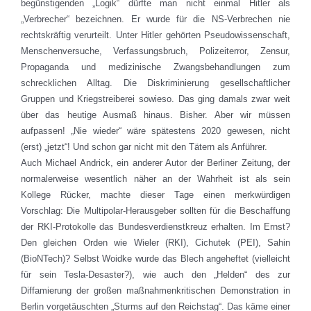
begünstigenden „Logik“ dürfte man nicht einmal Hitler als
„Verbrecher“ bezeichnen. Er wurde für die NS-Verbrechen nie
rechtskräftig verurteilt. Unter Hitler gehörten Pseudowissenschaft,
Menschenversuche, Verfassungsbruch, Polizeiterror, Zensur,
Propaganda und medizinische Zwangsbehandlungen zum
schrecklichen Alltag. Die Diskriminierung gesellschaftlicher
Gruppen und Kriegstreiberei sowieso. Das ging damals zwar weit
über das heutige Ausmaß hinaus. Bisher. Aber wir müssen
aufpassen! „Nie wieder“ wäre spätestens 2020 gewesen, nicht
(erst) „jetzt“! Und schon gar nicht mit den Tätern als Anführer.
Auch Michael Andrick, ein anderer Autor der Berliner Zeitung, der
normalerweise wesentlich näher an der Wahrheit ist als sein
Kollege Rücker, machte dieser Tage einen merkwürdigen
Vorschlag: Die Multipolar-Herausgeber sollten für die Beschaffung
der RKI-Protokolle das Bundesverdienstkreuz erhalten. Im Ernst?
Den gleichen Orden wie Wieler (RKI), Cichutek (PEI), Sahin
(BioNTech)? Selbst Woidke wurde das Blech angeheftet (vielleicht
für sein Tesla-Desaster?), wie auch den „Helden“ des zur
Diffamierung der großen maßnahmenkritischen Demonstration in
Berlin vorgetäuschten „Sturms auf den Reichstag“. Das käme einer