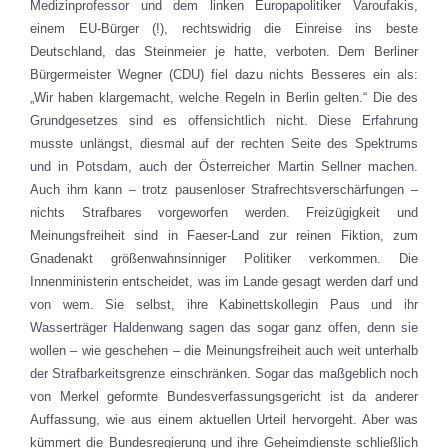
Medizinprofessor und dem linken Europapolitiker Varoufakis,
einem EU-Bürger (!), rechtswidrig die Einreise ins beste
Deutschland, das Steinmeier je hatte, verboten. Dem Berliner
Bürgermeister Wegner (CDU) fiel dazu nichts Besseres ein als:
„Wir haben klargemacht, welche Regeln in Berlin gelten.“ Die des
Grundgesetzes sind es offensichtlich nicht. Diese Erfahrung
musste unlängst, diesmal auf der rechten Seite des Spektrums
und in Potsdam, auch der Österreicher Martin Sellner machen.
Auch ihm kann – trotz pausenloser Strafrechtsverschärfungen –
nichts Strafbares vorgeworfen werden. Freizügigkeit und
Meinungsfreiheit sind in Faeser-Land zur reinen Fiktion, zum
Gnadenakt größenwahnsinniger Politiker verkommen. Die
Innenministerin entscheidet, was im Lande gesagt werden darf und
von wem. Sie selbst, ihre Kabinettskollegin Paus und ihr
Wasserträger Haldenwang sagen das sogar ganz offen, denn sie
wollen – wie geschehen – die Meinungsfreiheit auch weit unterhalb
der Strafbarkeitsgrenze einschränken. Sogar das maßgeblich noch
von Merkel geformte Bundesverfassungsgericht ist da anderer
Auffassung, wie aus einem aktuellen Urteil hervorgeht. Aber was
kümmert die Bundesregierung und ihre Geheimdienste schließlich