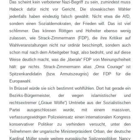
Das scheint kein verbotener Nazi-Begriff zu sein, zumindest muss
Habeck dafür nicht vor Gericht. Die slowakischen Wähler
jedenfalls haben eindeutig falsch gewählt. Nicht etwa die AfD,
sondern einen Sozialdemokraten, der Frieden will. Das ist viel
schlimmer. Das können Röttgen und Hofreiter ebenso wenig
zulassen, wie Strack-Zimmermann (FDP), die ihre Kritiker auf
Wahlveranstaltungen nicht nur ordinär beschimpft, sondern auch
schon mal nach dem Arbeitgeber fragt, also bedroht, und auf diese
Weise deutlich macht, was die „liberale“ FDP von Meinungsfreiheit
hält: gar nichts. Strack-Zimmermann alias „Oma Courage“ ist
Spitzenkandidatin (bzw. Armutszeugnis) der FDP für die
Europawahl.
In Brüssel würde sie sich bestimmt wohlfühlen. Dort hat gerade ein
Bezirks-Bürgermeister, der wegen islamistischer und
rechtsextremer („Graue Wölfe“) Umtriebe aus der Sozialistischen
Partei ausgeschlossen wurde, mit einem massiven,
verfassungswidrigen Polizeieinsatz einen internationalen Kongress
konservativer Politiker zu verhindern versucht, unter den
Teilnehmern der ungarische Ministerpräsident Orban, der deutsche
Kardinal Müller sowie weitere europäische Spitzenpolitiker. Nancy