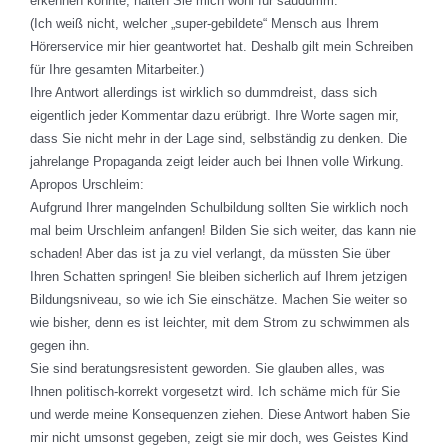
erkennen konnte, halten Sie mich wohl für saudumm.
(Ich weiß nicht, welcher „super-gebildete“ Mensch aus Ihrem
Hörerservice mir hier geantwortet hat. Deshalb gilt mein Schreiben
für Ihre gesamten Mitarbeiter.)
Ihre Antwort allerdings ist wirklich so dummdreist, dass sich
eigentlich jeder Kommentar dazu erübrigt. Ihre Worte sagen mir,
dass Sie nicht mehr in der Lage sind, selbständig zu denken. Die
jahrelange Propaganda zeigt leider auch bei Ihnen volle Wirkung.
Apropos Urschleim:
Aufgrund Ihrer mangelnden Schulbildung sollten Sie wirklich noch
mal beim Urschleim anfangen! Bilden Sie sich weiter, das kann nie
schaden! Aber das ist ja zu viel verlangt, da müssten Sie über
Ihren Schatten springen! Sie bleiben sicherlich auf Ihrem jetzigen
Bildungsniveau, so wie ich Sie einschätze. Machen Sie weiter so
wie bisher, denn es ist leichter, mit dem Strom zu schwimmen als
gegen ihn.
Sie sind beratungsresistent geworden. Sie glauben alles, was
Ihnen politisch-korrekt vorgesetzt wird. Ich schäme mich für Sie
und werde meine Konsequenzen ziehen. Diese Antwort haben Sie
mir nicht umsonst gegeben, zeigt sie mir doch, wes Geistes Kind