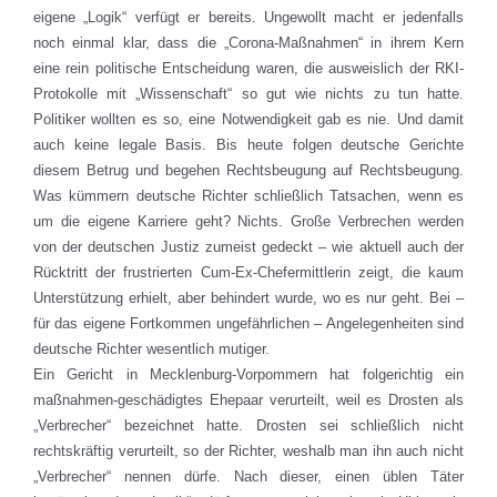
eigene „Logik“ verfügt er bereits. Ungewollt macht er jedenfalls
noch einmal klar, dass die „Corona-Maßnahmen“ in ihrem Kern
eine rein politische Entscheidung waren, die ausweislich der RKI-
Protokolle mit „Wissenschaft“ so gut wie nichts zu tun hatte.
Politiker wollten es so, eine Notwendigkeit gab es nie. Und damit
auch keine legale Basis. Bis heute folgen deutsche Gerichte
diesem Betrug und begehen Rechtsbeugung auf Rechtsbeugung.
Was kümmern deutsche Richter schließlich Tatsachen, wenn es
um die eigene Karriere geht? Nichts. Große Verbrechen werden
von der deutschen Justiz zumeist gedeckt – wie aktuell auch der
Rücktritt der frustrierten Cum-Ex-Chefermittlerin zeigt, die kaum
Unterstützung erhielt, aber behindert wurde, wo es nur geht. Bei –
für das eigene Fortkommen ungefährlichen – Angelegenheiten sind
deutsche Richter wesentlich mutiger.
Ein Gericht in Mecklenburg-Vorpommern hat folgerichtig ein
maßnahmen-geschädigtes Ehepaar verurteilt, weil es Drosten als
„Verbrecher“ bezeichnet hatte. Drosten sei schließlich nicht
rechtskräftig verurteilt, so der Richter, weshalb man ihn auch nicht
„Verbrecher“ nennen dürfe. Nach dieser, einen üblen Täter