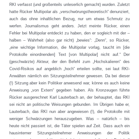
RKI verfasst (und großenteils unleserlich gemacht) wurden. Zuletzt
hatte Rücker Multipolar als „verschwörungstheoretisch“ denunziert,
auch das ohne inhaltlichen Bezug, nur um etwas Schmutz zu
werfen. Journalismus geht anders. Jetzt meinte Rücker, einen
Fehler bei Multipolar entdeckt zu haben, den er sogleich mit der –
halben – Wahrheit (also gar nicht) „bewies“: „Denn“, so Rücker,
„eine wichtige Information, die Multipolar vorlag, taucht im [die
Protokolle einordnenden] Text [von Multipolar] nicht auf.“ Der
(geschwärzte) Akteur, der den Befehl zum „Hochskalieren“ des
Covid-Risikos auf angeblich „hoch“ erteilen sollte, sei laut RKI-
Anwälten nämlich ein Sitzungsteilnehmer gewesen. Da bei dieser
(!) Sitzung aber kein Politiker anwesend war, könne es auch keine
Anweisung „von Extern“ gegeben haben. Als Kronzeugen führte
Rücker ausgerechnet Karl Lauterbach an, der behauptet, das RKI
sei nicht an politische Weisungen gebunden. Im Übrigen habe er,
Lauterbach, das RKI nun aber angewiesen (!), die Protokolle mit
weniger Schwärzungen herauszugeben. Was – natürlich – bis
heute nicht passiert ist, die Täter spielen auf Zeit. Dass auch ein
hausinterner Sitzungsteilnehmer Anweisungen der Politik