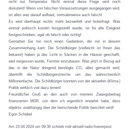
nicht nur Temperatur. Nicht einmal diese Frage wird noch
diskutiert! Wenn von falschen Voraussetzungen ausgegangen wird,
ist alles was darauf aufbaut, normalerweise auch falsch!
Es wird überhaupt nichts mehr bezweifelt und hinterfragt. Was
einmal politisch korrekt festgestellt wurde, ist für alle Ewigkeit
festgeschrieben, egal ob falsch oder richtig!
Gestatten Sie mir noch einen Gedanken, der mir in diesem
Zusammenhang kam: Die Schildbürger (vielleicht ist Ihnen das
bekannt) haben ja das Licht in Säcken in die Häuser geschafft,
weil vergessen wurde, Fenster einzubauen. Was jetzt in Bezug auf
das in der Natur dringend benötigte CO₂ alles gemacht wird,
übertrifft die Schildbürgerstreiche um das wahrscheinlich
Millionenfache. Die Schildbürger könnten von der aktuellen (Klima-)
Politik wirklich viel dazu lernen!
Freundlicher Gruß an den auch von meinem Zwangsbeitrag
finanzierten MDR, von dem ich eigentlich erwartet habe, dass
objektiv unabhängig über die herrschende Politik berichtet wird!
Egon Schübel
Am 23.04.2024 um 09:30 schrieb mdr-aktuell-radio-hoererpost: