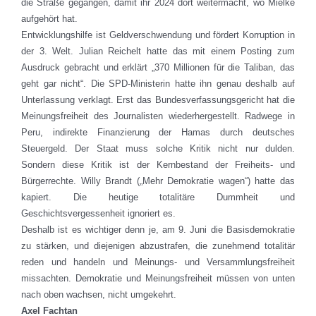
die Straße gegangen, damit ihr 2024 dort weitermacht, wo Mielke
aufgehört hat.
Entwicklungshilfe ist Geldverschwendung und fördert Korruption in
der 3. Welt. Julian Reichelt hatte das mit einem Posting zum
Ausdruck gebracht und erklärt „370 Millionen für die Taliban, das
geht gar nicht“. Die SPD-Ministerin hatte ihn genau deshalb auf
Unterlassung verklagt. Erst das Bundesverfassungsgericht hat die
Meinungsfreiheit des Journalisten wiederhergestellt. Radwege in
Peru, indirekte Finanzierung der Hamas durch deutsches
Steuergeld. Der Staat muss solche Kritik nicht nur dulden.
Sondern diese Kritik ist der Kernbestand der Freiheits- und
Bürgerrechte. Willy Brandt („Mehr Demokratie wagen“) hatte das
kapiert. Die heutige totalitäre Dummheit und
Geschichtsvergessenheit ignoriert es.
Deshalb ist es wichtiger denn je, am 9. Juni die Basisdemokratie
zu stärken, und diejenigen abzustrafen, die zunehmend totalitär
reden und handeln und Meinungs- und Versammlungsfreiheit
missachten. Demokratie und Meinungsfreiheit müssen von unten
nach oben wachsen, nicht umgekehrt.
Axel Fachtan