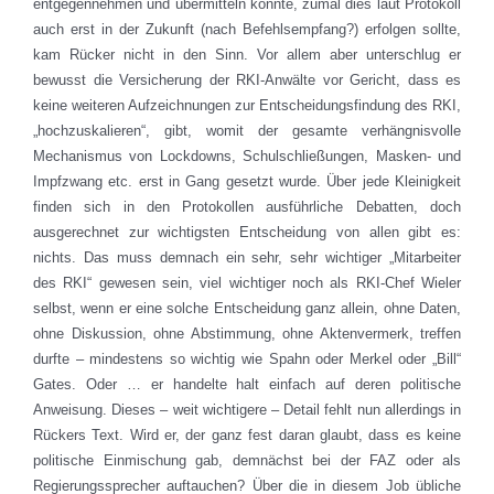
entgegennehmen und übermitteln könnte, zumal dies laut Protokoll
auch erst in der Zukunft (nach Befehlsempfang?) erfolgen sollte,
kam Rücker nicht in den Sinn. Vor allem aber unterschlug er
bewusst die Versicherung der RKI-Anwälte vor Gericht, dass es
keine weiteren Aufzeichnungen zur Entscheidungsfindung des RKI,
„hochzuskalieren“, gibt, womit der gesamte verhängnisvolle
Mechanismus von Lockdowns, Schulschließungen, Masken- und
Impfzwang etc. erst in Gang gesetzt wurde. Über jede Kleinigkeit
finden sich in den Protokollen ausführliche Debatten, doch
ausgerechnet zur wichtigsten Entscheidung von allen gibt es:
nichts. Das muss demnach ein sehr, sehr wichtiger „Mitarbeiter
des RKI“ gewesen sein, viel wichtiger noch als RKI-Chef Wieler
selbst, wenn er eine solche Entscheidung ganz allein, ohne Daten,
ohne Diskussion, ohne Abstimmung, ohne Aktenvermerk, treffen
durfte – mindestens so wichtig wie Spahn oder Merkel oder „Bill“
Gates. Oder … er handelte halt einfach auf deren politische
Anweisung. Dieses – weit wichtigere – Detail fehlt nun allerdings in
Rückers Text. Wird er, der ganz fest daran glaubt, dass es keine
politische Einmischung gab, demnächst bei der FAZ oder als
Regierungssprecher auftauchen? Über die in diesem Job übliche