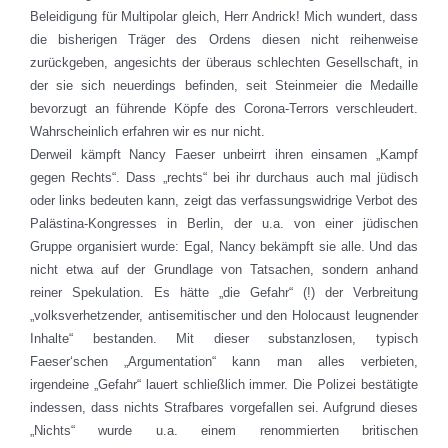
Beleidigung für Multipolar gleich, Herr Andrick! Mich wundert, dass
die bisherigen Träger des Ordens diesen nicht reihenweise
zurückgeben, angesichts der überaus schlechten Gesellschaft, in
der sie sich neuerdings befinden, seit Steinmeier die Medaille
bevorzugt an führende Köpfe des Corona-Terrors verschleudert.
Wahrscheinlich erfahren wir es nur nicht.
Derweil kämpft Nancy Faeser unbeirrt ihren einsamen „Kampf
gegen Rechts“. Dass „rechts“ bei ihr durchaus auch mal jüdisch
oder links bedeuten kann, zeigt das verfassungswidrige Verbot des
Palästina-Kongresses in Berlin, der u.a. von einer jüdischen
Gruppe organisiert wurde: Egal, Nancy bekämpft sie alle. Und das
nicht etwa auf der Grundlage von Tatsachen, sondern anhand
reiner Spekulation. Es hätte „die Gefahr“ (!) der Verbreitung
„volksverhetzender, antisemitischer und den Holocaust leugnender
Inhalte“ bestanden. Mit dieser substanzlosen, typisch
Faeser‘schen „Argumentation“ kann man alles verbieten,
irgendeine „Gefahr“ lauert schließlich immer. Die Polizei bestätigte
indessen, dass nichts Strafbares vorgefallen sei. Aufgrund dieses
„Nichts“ wurde u.a. einem renommierten britischen