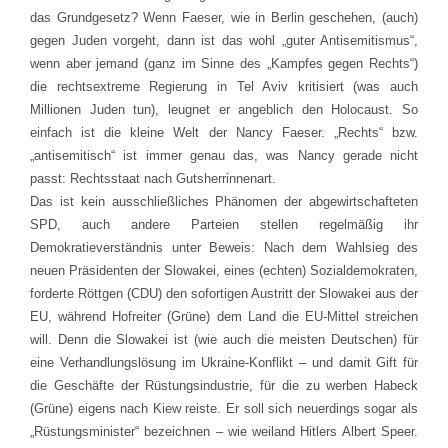
das Grundgesetz? Wenn Faeser, wie in Berlin geschehen, (auch)
gegen Juden vorgeht, dann ist das wohl „guter Antisemitismus“,
wenn aber jemand (ganz im Sinne des „Kampfes gegen Rechts“)
die rechtsextreme Regierung in Tel Aviv kritisiert (was auch
Millionen Juden tun), leugnet er angeblich den Holocaust. So
einfach ist die kleine Welt der Nancy Faeser. „Rechts“ bzw.
„antisemitisch“ ist immer genau das, was Nancy gerade nicht
passt: Rechtsstaat nach Gutsherrinnenart.
Das ist kein ausschließliches Phänomen der abgewirtschafteten
SPD, auch andere Parteien stellen regelmäßig ihr
Demokratieverständnis unter Beweis: Nach dem Wahlsieg des
neuen Präsidenten der Slowakei, eines (echten) Sozialdemokraten,
forderte Röttgen (CDU) den sofortigen Austritt der Slowakei aus der
EU, während Hofreiter (Grüne) dem Land die EU-Mittel streichen
will. Denn die Slowakei ist (wie auch die meisten Deutschen) für
eine Verhandlungslösung im Ukraine-Konflikt – und damit Gift für
die Geschäfte der Rüstungsindustrie, für die zu werben Habeck
(Grüne) eigens nach Kiew reiste. Er soll sich neuerdings sogar als
„Rüstungsminister“ bezeichnen – wie weiland Hitlers Albert Speer.