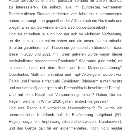
Außer der AfD scheint sich politisch niemand für diesen Skandal
zu interessieren. Da nahezu alle im Bundestag vertretenen
Parteien diesen Skandal der letzten vier Jahre mit zu verantworten
haben, schwingt man gegenüber der AfD einfach die Nazikeule und
wiegelt alles ab. So verstehen Sie also Oppositionsarbeit?
Und sie schreiben ja auch von der ach so wichtigen Verfassung,
an die sich alle zu halten haben und die unsere demokratische
Struktur garantieren soll. Haben sie geflissentlich übersehen, dass
diese in 2020 und 2021 mit Füßen getreten wurde wegen dieser
hochskalierten sogenannten Pandemie? Wie stand (und steht) es
in diesem Land mit dem Recht auf freie Meinungsäußerung?
Querdenker, Maßnahmenkritiker und Impf-Verweigerer wurden von
Politik und Presse einfach als Covidioten, Blinddarm (unten rechts
und verzichtbar!) oder gleich als Rechte/Nazis beschimpft! Fertig!
Und mit dem Recht auf Versammlungsfreiheit? Haben Sie die
Regeln, welche im Winter 2020 galten, einfach vergessen?
Und das Recht auf körperliche Unversehrtheit? Es wurde ein
unermesslicher Impfdruck auf die Bevölkerung aufgebaut (2G-
Regel), sogar ein Impfzwang (Gesundheitswesen, Bundeswehr),
und das Ganze galt für ein experimentelles, noch nicht regulär