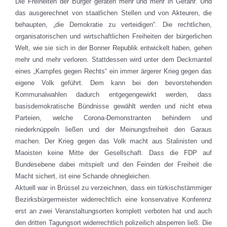
Die Freiheiten der Bürger geraten mehr und mehr in Gefahr. Und
das ausgerechnet von staatlichen Stellen und von Akteuren, die
behaupten, „die Demokratie zu verteidigen“. Die rechtlichen,
organisatorischen und wirtschaftlichen Freiheiten der bürgerlichen
Welt, wie sie sich in der Bonner Republik entwickelt haben, gehen
mehr und mehr verloren. Stattdessen wird unter dem Deckmantel
eines „Kampfes gegen Rechts“ ein immer ärgerer Krieg gegen das
eigene Volk geführt. Dem kann bei den bevorstehenden
Kommunalwahlen dadurch entgegengewirkt werden, dass
basisdemokratische Bündnisse gewählt werden und nicht etwa
Parteien, welche Corona-Demonstranten behindern und
niederknüppeln ließen und der Meinungsfreiheit den Garaus
machen. Der Krieg gegen das Volk macht aus Stalinisten und
Maoisten keine Mitte der Gesellschaft. Dass die FDP auf
Bundesebene dabei mitspielt und den Feinden der Freiheit die
Macht sichert, ist eine Schande ohnegleichen.
Aktuell war in Brüssel zu verzeichnen, dass ein türkischstämmiger
Bezirksbürgermeister widerrechtlich eine konservative Konferenz
erst an zwei Veranstaltungsorten komplett verboten hat und auch
den dritten Tagungsort widerrechtlich polizeilich absperren ließ. Die