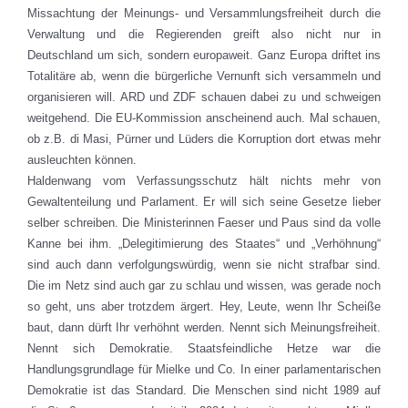
Missachtung der Meinungs- und Versammlungsfreiheit durch die
Verwaltung und die Regierenden greift also nicht nur in
Deutschland um sich, sondern europaweit. Ganz Europa driftet ins
Totalitäre ab, wenn die bürgerliche Vernunft sich versammeln und
organisieren will. ARD und ZDF schauen dabei zu und schweigen
weitgehend. Die EU-Kommission anscheinend auch. Mal schauen,
ob z.B. di Masi, Pürner und Lüders die Korruption dort etwas mehr
ausleuchten können.
Haldenwang vom Verfassungsschutz hält nichts mehr von
Gewaltenteilung und Parlament. Er will sich seine Gesetze lieber
selber schreiben. Die Ministerinnen Faeser und Paus sind da volle
Kanne bei ihm. „Delegitimierung des Staates“ und „Verhöhnung“
sind auch dann verfolgungswürdig, wenn sie nicht strafbar sind.
Die im Netz sind auch gar zu schlau und wissen, was gerade noch
so geht, uns aber trotzdem ärgert. Hey, Leute, wenn Ihr Scheiße
baut, dann dürft Ihr verhöhnt werden. Nennt sich Meinungsfreiheit.
Nennt sich Demokratie. Staatsfeindliche Hetze war die
Handlungsgrundlage für Mielke und Co. In einer parlamentarischen
Demokratie ist das Standard. Die Menschen sind nicht 1989 auf