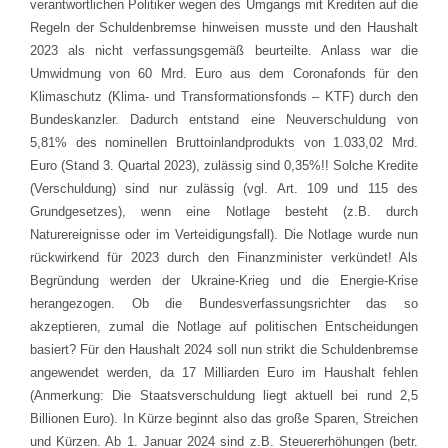
verantwortlichen Politiker wegen des Umgangs mit Krediten auf die
Regeln der Schuldenbremse hinweisen musste und den Haushalt
2023 als nicht verfassungsgemäß beurteilte. Anlass war die
Umwidmung von 60 Mrd. Euro aus dem Coronafonds für den
Klimaschutz (Klima- und Transformationsfonds – KTF) durch den
Bundeskanzler. Dadurch entstand eine Neuverschuldung von
5,81% des nominellen Bruttoinlandprodukts von 1.033,02 Mrd.
Euro (Stand 3. Quartal 2023), zulässig sind 0,35%!! Solche Kredite
(Verschuldung) sind nur zulässig (vgl. Art. 109 und 115 des
Grundgesetzes), wenn eine Notlage besteht (z.B. durch
Naturereignisse oder im Verteidigungsfall). Die Notlage wurde nun
rückwirkend für 2023 durch den Finanzminister verkündet! Als
Begründung werden der Ukraine-Krieg und die Energie-Krise
herangezogen. Ob die Bundesverfassungsrichter das so
akzeptieren, zumal die Notlage auf politischen Entscheidungen
basiert? Für den Haushalt 2024 soll nun strikt die Schuldenbremse
angewendet werden, da 17 Milliarden Euro im Haushalt fehlen
(Anmerkung: Die Staatsverschuldung liegt aktuell bei rund 2,5
Billionen Euro). In Kürze beginnt also das große Sparen, Streichen
und Kürzen. Ab 1. Januar 2024 sind z.B. Steuererhöhungen (betr.