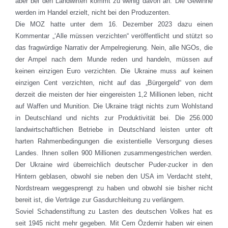
aber bei den Landwirten kommt zu wenig davon an. Die Gewinne
werden im Handel erzielt, nicht bei den Produzenten.
Die MOZ hatte unter dem 16. Dezember 2023 dazu einen
Kommentar „‘Alle müssen verzichten“ veröffentlicht und stützt so
das fragwürdige Narrativ der Ampelregierung. Nein, alle NGOs, die
der Ampel nach dem Munde reden und handeln, müssen auf
keinen einzigen Euro verzichten. Die Ukraine muss auf keinen
einzigen Cent verzichten, nicht auf das „Bürgergeld“ von dem
derzeit die meisten der hier eingereisten 1,2 Millionen leben, nicht
auf Waffen und Munition. Die Ukraine trägt nichts zum Wohlstand
in Deutschland und nichts zur Produktivität bei. Die 256.000
landwirtschaftlichen Betriebe in Deutschland leisten unter oft
harten Rahmenbedingungen die existentielle Versorgung dieses
Landes. Ihnen sollen 900 Millionen zusammengestrichen werden.
Der Ukraine wird überreichlich deutscher Puder-zucker in den
Hintern geblasen, obwohl sie neben den USA im Verdacht steht,
Nordstream weggesprengt zu haben und obwohl sie bisher nicht
bereit ist, die Verträge zur Gasdurchleitung zu verlängern.
Soviel Schadenstiftung zu Lasten des deutschen Volkes hat es
seit 1945 nicht mehr gegeben. Mit Cem Özdemir haben wir einen