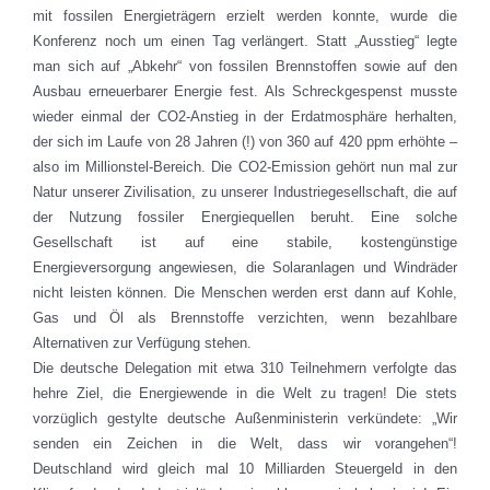
mit fossilen Energieträgern erzielt werden konnte, wurde die
Konferenz noch um einen Tag verlängert. Statt „Ausstieg“ legte
man sich auf „Abkehr“ von fossilen Brennstoffen sowie auf den
Ausbau erneuerbarer Energie fest. Als Schreckgespenst musste
wieder einmal der CO2-Anstieg in der Erdatmosphäre herhalten,
der sich im Laufe von 28 Jahren (!) von 360 auf 420 ppm erhöhte –
also im Millionstel-Bereich. Die CO2-Emission gehört nun mal zur
Natur unserer Zivilisation, zu unserer Industriegesellschaft, die auf
der Nutzung fossiler Energiequellen beruht. Eine solche
Gesellschaft ist auf eine stabile, kostengünstige
Energieversorgung angewiesen, die Solaranlagen und Windräder
nicht leisten können. Die Menschen werden erst dann auf Kohle,
Gas und Öl als Brennstoffe verzichten, wenn bezahlbare
Alternativen zur Verfügung stehen.
Die deutsche Delegation mit etwa 310 Teilnehmern verfolgte das
hehre Ziel, die Energiewende in die Welt zu tragen! Die stets
vorzüglich gestylte deutsche Außenministerin verkündete: „Wir
senden ein Zeichen in die Welt, dass wir vorangehen“!
Deutschland wird gleich mal 10 Milliarden Steuergeld in den