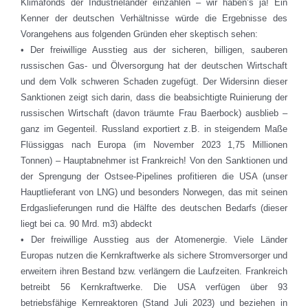
Klimafonds der Industrieländer einzahlen – wir haben’s ja! Ein
Kenner der deutschen Verhältnisse würde die Ergebnisse des
Vorangehens aus folgenden Gründen eher skeptisch sehen:
• Der freiwillige Ausstieg aus der sicheren, billigen, sauberen
russischen Gas- und Ölversorgung hat der deutschen Wirtschaft
und dem Volk schweren Schaden zugefügt. Der Widersinn dieser
Sanktionen zeigt sich darin, dass die beabsichtigte Ruinierung der
russischen Wirtschaft (davon träumte Frau Baerbock) ausblieb –
ganz im Gegenteil. Russland exportiert z.B. in steigendem Maße
Flüssiggas nach Europa (im November 2023 1,75 Millionen
Tonnen) – Hauptabnehmer ist Frankreich! Von den Sanktionen und
der Sprengung der Ostsee-Pipelines profitieren die USA (unser
Hauptlieferant von LNG) und besonders Norwegen, das mit seinen
Erdgaslieferungen rund die Hälfte des deutschen Bedarfs (dieser
liegt bei ca. 90 Mrd. m3) abdeckt
• Der freiwillige Ausstieg aus der Atomenergie. Viele Länder
Europas nutzen die Kernkraftwerke als sichere Stromversorger und
erweitern ihren Bestand bzw. verlängern die Laufzeiten. Frankreich
betreibt 56 Kernkraftwerke. Die USA verfügen über 93
betriebsfähige Kernreaktoren (Stand Juli 2023) und beziehen in