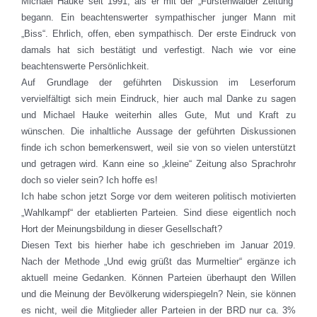
Michael Hauke seit 1991, als er mit der „Fürstenwalder Zeitung“
begann. Ein beachtenswerter sympathischer junger Mann mit
„Biss“. Ehrlich, offen, eben sympathisch. Der erste Eindruck von
damals hat sich bestätigt und verfestigt. Nach wie vor eine
beachtenswerte Persönlichkeit.
Auf Grundlage der geführten Diskussion im Leserforum
vervielfältigt sich mein Eindruck, hier auch mal Danke zu sagen
und Michael Hauke weiterhin alles Gute, Mut und Kraft zu
wünschen. Die inhaltliche Aussage der geführten Diskussionen
finde ich schon bemerkenswert, weil sie von so vielen unterstützt
und getragen wird. Kann eine so „kleine“ Zeitung also Sprachrohr
doch so vieler sein? Ich hoffe es!
Ich habe schon jetzt Sorge vor dem weiteren politisch motivierten
„Wahlkampf“ der etablierten Parteien. Sind diese eigentlich noch
Hort der Meinungsbildung in dieser Gesellschaft?
Diesen Text bis hierher habe ich geschrieben im Januar 2019.
Nach der Methode „Und ewig grüßt das Murmeltier“ ergänze ich
aktuell meine Gedanken. Können Parteien überhaupt den Willen
und die Meinung der Bevölkerung widerspiegeln? Nein, sie können
es nicht, weil die Mitglieder aller Parteien in der BRD nur ca. 3%