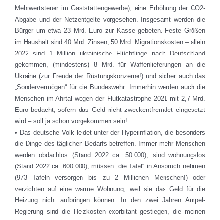
Mehrwertsteuer im Gaststättengewerbe), eine Erhöhung der CO2-
Abgabe und der Netzentgelte vorgesehen. Insgesamt werden die
Bürger um etwa 23 Mrd. Euro zur Kasse gebeten. Feste Größen
im Haushalt sind 40 Mrd. Zinsen, 50 Mrd. Migrationskosten – allein
2022 sind 1 Million ukrainische Flüchtlinge nach Deutschland
gekommen, (mindestens) 8 Mrd. für Waffenlieferungen an die
Ukraine (zur Freude der Rüstungskonzerne!) und sicher auch das
„Sondervermögen“ für die Bundeswehr. Immerhin werden auch die
Menschen im Ahrtal wegen der Flutkatastrophe 2021 mit 2,7 Mrd.
Euro bedacht, sofern das Geld nicht zweckentfremdet eingesetzt
wird – soll ja schon vorgekommen sein!
• Das deutsche Volk leidet unter der Hyperinflation, die besonders
die Dinge des täglichen Bedarfs betreffen. Immer mehr Menschen
werden obdachlos (Stand 2022 ca. 50.000), sind wohnungslos
(Stand 2022 ca. 600.000), müssen „die Tafel“ in Anspruch nehmen
(973 Tafeln versorgen bis zu 2 Millionen Menschen!) oder
verzichten auf eine warme Wohnung, weil sie das Geld für die
Heizung nicht aufbringen können. In den zwei Jahren Ampel-
Regierung sind die Heizkosten exorbitant gestiegen, die meinen