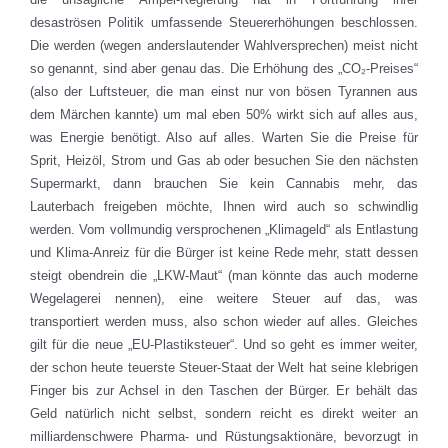
desaströsen Politik umfassende Steuererhöhungen beschlossen.
Die werden (wegen anderslautender Wahlversprechen) meist nicht
so genannt, sind aber genau das. Die Erhöhung des „CO₂-Preises“
(also der Luftsteuer, die man einst nur von bösen Tyrannen aus
dem Märchen kannte) um mal eben 50% wirkt sich auf alles aus,
was Energie benötigt. Also auf alles. Warten Sie die Preise für
Sprit, Heizöl, Strom und Gas ab oder besuchen Sie den nächsten
Supermarkt, dann brauchen Sie kein Cannabis mehr, das
Lauterbach freigeben möchte, Ihnen wird auch so schwindlig
werden. Vom vollmundig versprochenen „Klimageld“ als Entlastung
und Klima-Anreiz für die Bürger ist keine Rede mehr, statt dessen
steigt obendrein die „LKW-Maut“ (man könnte das auch moderne
Wegelagerei nennen), eine weitere Steuer auf das, was
transportiert werden muss, also schon wieder auf alles. Gleiches
gilt für die neue „EU-Plastiksteuer“. Und so geht es immer weiter,
der schon heute teuerste Steuer-Staat der Welt hat seine klebrigen
Finger bis zur Achsel in den Taschen der Bürger. Er behält das
Geld natürlich nicht selbst, sondern reicht es direkt weiter an
milliardenschwere Pharma- und Rüstungsaktionäre, bevorzugt in