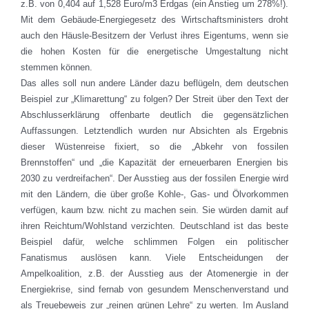
z.B. von 0,404 auf 1,528 Euro/m3 Erdgas (ein Anstieg um 278%!).
Mit dem Gebäude-Energiegesetz des Wirtschaftsministers droht
auch den Häusle-Besitzern der Verlust ihres Eigentums, wenn sie
die hohen Kosten für die energetische Umgestaltung nicht
stemmen können.
Das alles soll nun andere Länder dazu beflügeln, dem deutschen
Beispiel zur „Klimarettung“ zu folgen? Der Streit über den Text der
Abschlusserklärung offenbarte deutlich die gegensätzlichen
Auffassungen. Letztendlich wurden nur Absichten als Ergebnis
dieser Wüstenreise fixiert, so die „Abkehr von fossilen
Brennstoffen“ und „die Kapazität der erneuerbaren Energien bis
2030 zu verdreifachen“. Der Ausstieg aus der fossilen Energie wird
mit den Ländern, die über große Kohle-, Gas- und Ölvorkommen
verfügen, kaum bzw. nicht zu machen sein. Sie würden damit auf
ihren Reichtum/Wohlstand verzichten. Deutschland ist das beste
Beispiel dafür, welche schlimmen Folgen ein politischer
Fanatismus auslösen kann. Viele Entscheidungen der
Ampelkoalition, z.B. der Ausstieg aus der Atomenergie in der
Energiekrise, sind fernab von gesundem Menschenverstand und
als Treuebeweis zur „reinen grünen Lehre“ zu werten. Im Ausland