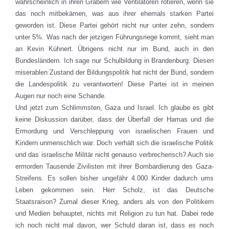
wahrscheinlich in ihren Gräbern wie Ventilatoren rotieren, wenn sie
das noch mitbekämen, was aus ihrer ehemals starken Partei
geworden ist. Diese Partei gehört nicht nur unter zehn, sondern
unter 5%. Was nach der jetzigen Führungsriege kommt, sieht man
an Kevin Kühnert. Übrigens nicht nur im Bund, auch in den
Bundesländern. Ich sage nur Schulbildung in Brandenburg. Diesen
miserablen Zustand der Bildungspolitik hat nicht der Bund, sondern
die Landespolitik zu verantworten! Diese Partei ist in meinen
Augen nur noch eine Schande.
Und jetzt zum Schlimmsten, Gaza und Israel. Ich glaube es gibt
keine Diskussion darüber, dass der Überfall der Hamas und die
Ermordung und Verschleppung von israelischen Frauen und
Kindern unmenschlich war. Doch verhält sich die israelische Politik
und das israelische Militär nicht genauso verbrecherisch? Auch sie
ermorden Tausende Zivilisten mit ihrer Bombardierung des Gaza-
Streifens. Es sollen bisher ungefähr 4.000 Kinder dadurch ums
Leben gekommen sein. Herr Scholz, ist das Deutsche
Staatsraison? Zumal dieser Krieg, anders als von den Politikern
und Medien behauptet, nichts mit Religion zu tun hat. Dabei rede
ich noch nicht mal davon, wer Schuld daran ist, dass es noch