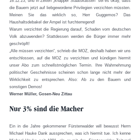
16.12.23, und in Zeiten „knapper Staatskassen“ sei es okay, dass
die Bauern jetzt auf liebgewordene Privilegien verzichten müssten.
Meinen Sie das wirklich so, Herr Guggemos? Das
Haushaltsdebakel der Ampel ist furchterregend!
Warum verzichtet die Regierung darauf, Schaden vom deutschen
Volk abzuwenden? Stattdessen werden die Bürger immer mehr
geschröpft!
„Alle müssen verzichten“, schrieb die MOZ, deshalb haben wir uns
entschlossen, auf die MOZ zu verzichten und kündigen hiermit
unser Abo zum schnellstmöglichen Termin. Ihre Wahrnehmung
politischer Geschehnisse scheinen schon lange nicht mehr der
Wirklichkeit zu entsprechen. Also: Ab zu den Bauern und
sonstigen Demos!
Werner Müller, Gosen-Neu Zittau
Nur 3% sind die Macher
Ein in die Jahre gekommener Fürstenwalder will bewusst Herrn
Michael Hauke Dank aussprechen, was ich hiermit tue. Ich kenne