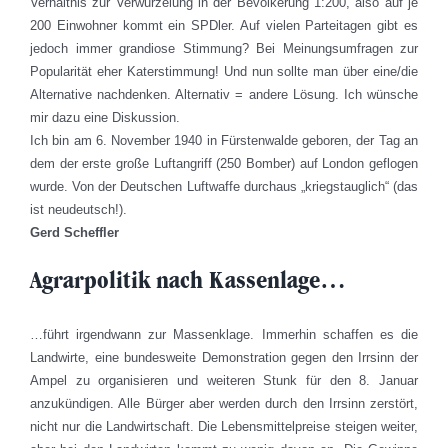
Verhältnis zur Verwurzelung in der Bevölkerung 1:200, also auf je
200 Einwohner kommt ein SPDler. Auf vielen Parteitagen gibt es
jedoch immer grandiose Stimmung? Bei Meinungsumfragen zur
Popularität eher Katerstimmung! Und nun sollte man über eine/die
Alternative nachdenken. Alternativ = andere Lösung. Ich wünsche
mir dazu eine Diskussion.
Ich bin am 6. November 1940 in Fürstenwalde geboren, der Tag an
dem der erste große Luftangriff (250 Bomber) auf London geflogen
wurde. Von der Deutschen Luftwaffe durchaus „kriegstauglich“ (das
ist neudeutsch!).
Gerd Scheffler
Agrarpolitik nach Kassenlage…
…führt irgendwann zur Massenklage. Immerhin schaffen es die
Landwirte, eine bundesweite Demonstration gegen den Irrsinn der
Ampel zu organisieren und weiteren Stunk für den 8. Januar
anzukündigen. Alle Bürger aber werden durch den Irrsinn zerstört,
nicht nur die Landwirtschaft. Die Lebensmittelpreise steigen weiter,