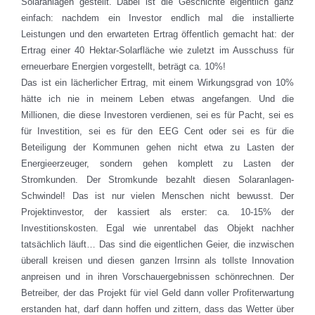
Solaranlagen gestellt. Dabei ist die Geschichte eigentlich ganz
einfach: nachdem ein Investor endlich mal die installierte
Leistungen und den erwarteten Ertrag öffentlich gemacht hat: der
Ertrag einer 40 Hektar-Solarfläche wie zuletzt im Ausschuss für
erneuerbare Energien vorgestellt, beträgt ca. 10%!
Das ist ein lächerlicher Ertrag, mit einem Wirkungsgrad von 10%
hätte ich nie in meinem Leben etwas angefangen. Und die
Millionen, die diese Investoren verdienen, sei es für Pacht, sei es
für Investition, sei es für den EEG Cent oder sei es für die
Beteiligung der Kommunen gehen nicht etwa zu Lasten der
Energieerzeuger, sondern gehen komplett zu Lasten der
Stromkunden. Der Stromkunde bezahlt diesen Solaranlagen-
Schwindel! Das ist nur vielen Menschen nicht bewusst. Der
Projektinvestor, der kassiert als erster: ca. 10-15% der
Investitionskosten. Egal wie unrentabel das Objekt nachher
tatsächlich läuft… Das sind die eigentlichen Geier, die inzwischen
überall kreisen und diesen ganzen Irrsinn als tollste Innovation
anpreisen und in ihren Vorschauergebnissen schönrechnen. Der
Betreiber, der das Projekt für viel Geld dann voller Profiterwartung
erstanden hat, darf dann hoffen und zittern, dass das Wetter über