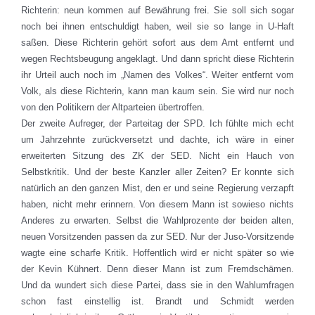
Richterin: neun kommen auf Bewährung frei. Sie soll sich sogar
noch bei ihnen entschuldigt haben, weil sie so lange in U-Haft
saßen. Diese Richterin gehört sofort aus dem Amt entfernt und
wegen Rechtsbeugung angeklagt. Und dann spricht diese Richterin
ihr Urteil auch noch im „Namen des Volkes“. Weiter entfernt vom
Volk, als diese Richterin, kann man kaum sein. Sie wird nur noch
von den Politikern der Altparteien übertroffen.
Der zweite Aufreger, der Parteitag der SPD. Ich fühlte mich echt
um Jahrzehnte zurückversetzt und dachte, ich wäre in einer
erweiterten Sitzung des ZK der SED. Nicht ein Hauch von
Selbstkritik. Und der beste Kanzler aller Zeiten? Er konnte sich
natürlich an den ganzen Mist, den er und seine Regierung verzapft
haben, nicht mehr erinnern. Von diesem Mann ist sowieso nichts
Anderes zu erwarten. Selbst die Wahlprozente der beiden alten,
neuen Vorsitzenden passen da zur SED. Nur der Juso-Vorsitzende
wagte eine scharfe Kritik. Hoffentlich wird er nicht später so wie
der Kevin Kühnert. Denn dieser Mann ist zum Fremdschämen.
Und da wundert sich diese Partei, dass sie in den Wahlumfragen
schon fast einstellig ist. Brandt und Schmidt werden