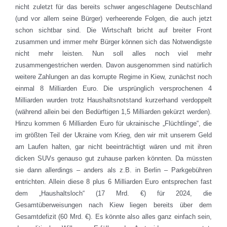
nicht zuletzt für das bereits schwer angeschlagene Deutschland
(und vor allem seine Bürger) verheerende Folgen, die auch jetzt
schon sichtbar sind. Die Wirtschaft bricht auf breiter Front
zusammen und immer mehr Bürger können sich das Notwendigste
nicht mehr leisten. Nun soll alles noch viel mehr
zusammengestrichen werden. Davon ausgenommen sind natürlich
weitere Zahlungen an das korrupte Regime in Kiew, zunächst noch
einmal 8 Milliarden Euro. Die ursprünglich versprochenen 4
Milliarden wurden trotz Haushaltsnotstand kurzerhand verdoppelt
(während allein bei den Bedürftigen 1,5 Milliarden gekürzt werden).
Hinzu kommen 6 Milliarden Euro für ukrainische „Flüchtlinge“, die
im größten Teil der Ukraine vom Krieg, den wir mit unserem Geld
am Laufen halten, gar nicht beeinträchtigt wären und mit ihren
dicken SUVs genauso gut zuhause parken könnten. Da müssten
sie dann allerdings – anders als z.B. in Berlin – Parkgebühren
entrichten. Allein diese 8 plus 6 Milliarden Euro entsprechen fast
dem „Haushaltsloch“ (17 Mrd. €) für 2024, die
Gesamtüberweisungen nach Kiew liegen bereits über dem
Gesamtdefizit (60 Mrd. €). Es könnte also alles ganz einfach sein,