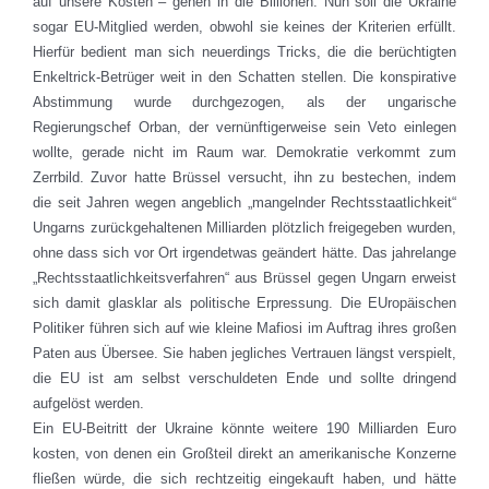
auf unsere Kosten – gehen in die Billionen. Nun soll die Ukraine
sogar EU-Mitglied werden, obwohl sie keines der Kriterien erfüllt.
Hierfür bedient man sich neuerdings Tricks, die die berüchtigten
Enkeltrick-Betrüger weit in den Schatten stellen. Die konspirative
Abstimmung wurde durchgezogen, als der ungarische
Regierungschef Orban, der vernünftigerweise sein Veto einlegen
wollte, gerade nicht im Raum war. Demokratie verkommt zum
Zerrbild. Zuvor hatte Brüssel versucht, ihn zu bestechen, indem
die seit Jahren wegen angeblich „mangelnder Rechtsstaatlichkeit“
Ungarns zurückgehaltenen Milliarden plötzlich freigegeben wurden,
ohne dass sich vor Ort irgendetwas geändert hätte. Das jahrelange
„Rechtsstaatlichkeitsverfahren“ aus Brüssel gegen Ungarn erweist
sich damit glasklar als politische Erpressung. Die EUropäischen
Politiker führen sich auf wie kleine Mafiosi im Auftrag ihres großen
Paten aus Übersee. Sie haben jegliches Vertrauen längst verspielt,
die EU ist am selbst verschuldeten Ende und sollte dringend
aufgelöst werden.
Ein EU-Beitritt der Ukraine könnte weitere 190 Milliarden Euro
kosten, von denen ein Großteil direkt an amerikanische Konzerne
fließen würde, die sich rechtzeitig eingekauft haben, und hätte