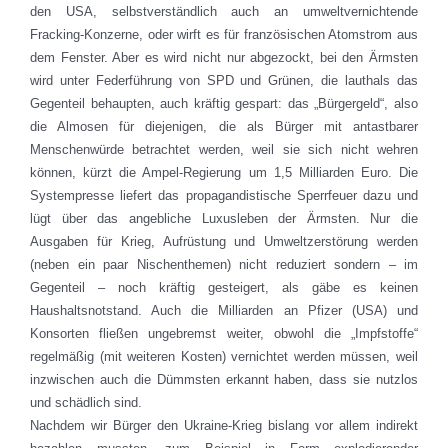
den USA, selbstverständlich auch an umweltvernichtende
Fracking-Konzerne, oder wirft es für französischen Atomstrom aus
dem Fenster. Aber es wird nicht nur abgezockt, bei den Ärmsten
wird unter Federführung von SPD und Grünen, die lauthals das
Gegenteil behaupten, auch kräftig gespart: das „Bürgergeld“, also
die Almosen für diejenigen, die als Bürger mit antastbarer
Menschenwürde betrachtet werden, weil sie sich nicht wehren
können, kürzt die Ampel-Regierung um 1,5 Milliarden Euro. Die
Systempresse liefert das propagandistische Sperrfeuer dazu und
lügt über das angebliche Luxusleben der Ärmsten. Nur die
Ausgaben für Krieg, Aufrüstung und Umweltzerstörung werden
(neben ein paar Nischenthemen) nicht reduziert sondern – im
Gegenteil – noch kräftig gesteigert, als gäbe es keinen
Haushaltsnotstand. Auch die Milliarden an Pfizer (USA) und
Konsorten fließen ungebremst weiter, obwohl die „Impfstoffe“
regelmäßig (mit weiteren Kosten) vernichtet werden müssen, weil
inzwischen auch die Dümmsten erkannt haben, dass sie nutzlos
und schädlich sind.
Nachdem wir Bürger den Ukraine-Krieg bislang vor allem indirekt