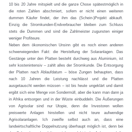
10 bis 20 Jahre mitspielt und die ganze Chose spätestmöglich in
die roten Zahlen abschmiert, sofern er nicht einen weiteren
dummen Käufer findet, der ihm das (Schein-)Projekt abkauft.
Einzig die Stromkunden-Endverbraucher bleiben zum Schluss
stets die Dummen und sind die Zahlmeister zugunsten einiger
weniger Profiteure.
Neben dem ökonomischen Unsinn gibt es noch einen anderen
schwerwiegenden Fakt: die Herstellung der Solaranlagen. Das
Gestänge unter den Platten besteht durchweg aus Aluminium, ist
sehr kostenintensiv – zahlt alles der Stromkunde. Die Entsorgung
der Platten nach Ablaufdatum – böse Zungen behaupten, dass
nach 10 Jahren die Leistung nachlässt und die Platten
ausgetauscht werden müssen – ist bis heute ungeklärt und damit
ergibt sich eine Menge von Sondermüll, aber die kann man dann ja
in Afrika entsorgen und in der Wüste einbuddeln. Die Äußerungen
von Agrisolar sind nur Utopie, denn die Investoren wollen
preiswerte Anlagen hinstellen und nicht teure aufwendige
Agrisolaranlagen. Ich zweifle selbst auch an, dass eine
landwirtschaftliche Doppelnutzung überhaupt möglich ist, denn bei