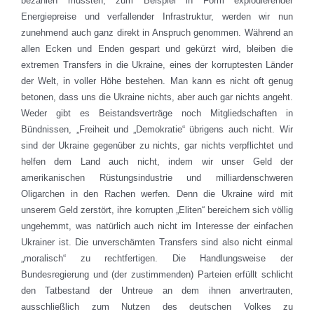
bezahlen mussten, zum Beispiel in Form explodierender
Energiepreise und verfallender Infrastruktur, werden wir nun
zunehmend auch ganz direkt in Anspruch genommen. Während an
allen Ecken und Enden gespart und gekürzt wird, bleiben die
extremen Transfers in die Ukraine, eines der korruptesten Länder
der Welt, in voller Höhe bestehen. Man kann es nicht oft genug
betonen, dass uns die Ukraine nichts, aber auch gar nichts angeht.
Weder gibt es Beistandsverträge noch Mitgliedschaften in
Bündnissen, „Freiheit und „Demokratie“ übrigens auch nicht. Wir
sind der Ukraine gegenüber zu nichts, gar nichts verpflichtet und
helfen dem Land auch nicht, indem wir unser Geld der
amerikanischen Rüstungsindustrie und milliardenschweren
Oligarchen in den Rachen werfen. Denn die Ukraine wird mit
unserem Geld zerstört, ihre korrupten „Eliten“ bereichern sich völlig
ungehemmt, was natürlich auch nicht im Interesse der einfachen
Ukrainer ist. Die unverschämten Transfers sind also nicht einmal
„moralisch“ zu rechtfertigen. Die Handlungsweise der
Bundesregierung und (der zustimmenden) Parteien erfüllt schlicht
den Tatbestand der Untreue an dem ihnen anvertrauten,
ausschließlich zum Nutzen des deutschen Volkes zu