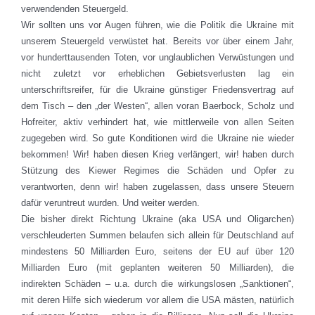
verwendenden Steuergeld.
Wir sollten uns vor Augen führen, wie die Politik die Ukraine mit
unserem Steuergeld verwüstet hat. Bereits vor über einem Jahr,
vor hunderttausenden Toten, vor unglaublichen Verwüstungen und
nicht zuletzt vor erheblichen Gebietsverlusten lag ein
unterschriftsreifer, für die Ukraine günstiger Friedensvertrag auf
dem Tisch – den „der Westen“, allen voran Baerbock, Scholz und
Hofreiter, aktiv verhindert hat, wie mittlerweile von allen Seiten
zugegeben wird. So gute Konditionen wird die Ukraine nie wieder
bekommen! Wir! haben diesen Krieg verlängert, wir! haben durch
Stützung des Kiewer Regimes die Schäden und Opfer zu
verantworten, denn wir! haben zugelassen, dass unsere Steuern
dafür veruntreut wurden. Und weiter werden.
Die bisher direkt Richtung Ukraine (aka USA und Oligarchen)
verschleuderten Summen belaufen sich allein für Deutschland auf
mindestens 50 Milliarden Euro, seitens der EU auf über 120
Milliarden Euro (mit geplanten weiteren 50 Milliarden), die
indirekten Schäden – u.a. durch die wirkungslosen „Sanktionen“,
mit deren Hilfe sich wiederum vor allem die USA mästen, natürlich