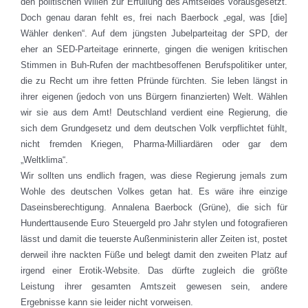
den politischen Willen zur Erfüllung des Amtseides vorausgesetzt.
Doch genau daran fehlt es, frei nach Baerbock „egal, was [die]
Wähler denken“. Auf dem jüngsten Jubelparteitag der SPD, der
eher an SED-Parteitage erinnerte, gingen die wenigen kritischen
Stimmen in Buh-Rufen der machtbesoffenen Berufspolitiker unter,
die zu Recht um ihre fetten Pfründe fürchten. Sie leben längst in
ihrer eigenen (jedoch von uns Bürgern finanzierten) Welt. Wählen
wir sie aus dem Amt! Deutschland verdient eine Regierung, die
sich dem Grundgesetz und dem deutschen Volk verpflichtet fühlt,
nicht fremden Kriegen, Pharma-Milliardären oder gar dem
„Weltklima“.
Wir sollten uns endlich fragen, was diese Regierung jemals zum
Wohle des deutschen Volkes getan hat. Es wäre ihre einzige
Daseinsberechtigung. Annalena Baerbock (Grüne), die sich für
Hunderttausende Euro Steuergeld pro Jahr stylen und fotografieren
lässt und damit die teuerste Außenministerin aller Zeiten ist, postet
derweil ihre nackten Füße und belegt damit den zweiten Platz auf
irgend einer Erotik-Website. Das dürfte zugleich die größte
Leistung ihrer gesamten Amtszeit gewesen sein, andere
Ergebnisse kann sie leider nicht vorweisen.