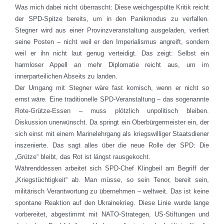
Was mich dabei nicht überrascht: Diese weichgespülte Kritik reicht
der SPD-Spitze bereits, um in den Panikmodus zu verfallen.
Stegner wird aus einer Provinzveranstaltung ausgeladen, verliert
seine Posten – nicht weil er den Imperialismus angreift, sondern
weil er ihn nicht laut genug verteidigt. Das zeigt: Selbst ein
harmloser Appell an mehr Diplomatie reicht aus, um im
innerparteilichen Abseits zu landen.
Der Umgang mit Stegner wäre fast komisch, wenn er nicht so
ernst wäre. Eine traditionelle SPD-Veranstaltung – das sogenannte
Rote-Grütze-Essen – muss plötzlich unpolitisch bleiben.
Diskussion unerwünscht. Da springt ein Oberbürgermeister ein, der
sich einst mit einem Marinelehrgang als kriegswilliger Staatsdiener
inszenierte. Das sagt alles über die neue Rolle der SPD: Die
„Grütze“ bleibt, das Rot ist längst rausgekocht.
Währenddessen arbeitet sich SPD-Chef Klingbeil am Begriff der
„Kriegstüchtigkeit“ ab. Man müsse, so sein Tenor, bereit sein,
militärisch Verantwortung zu übernehmen – weltweit. Das ist keine
spontane Reaktion auf den Ukraine­krieg. Diese Linie wurde lange
vorbereitet, abgestimmt mit NATO-Strategen, US-Stiftungen und