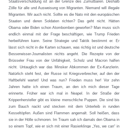
Staatsverschuldung ist an der Grenze des Zumutbaren. Deshalb
Zölle für alle und Ausweisung von Migranten. Niemand will illegale
Migranten. Wir auch nicht. Sollte es die Nato mit den europäischen
Staaten und deren Soldaten richten? Das geht nicht. Hätten
Obama oder Biden schon Atombomben geworfen? Man muss sich
endlich einmal mit der Frage beschäftigen, wie Trump Frieden
herbeiführen kann. Seine Strategie und Taktik bestimmt er. Er
lässt sich nicht in die Karten schauen, was richtig ist und deutsche
Besserwisser-Journalisten nichts angeht. Die Rezepte von der
Brüsseler Frau von der Unfähigkeit, Scholz und Macron halfen
nicht. Untauglich war das Minsker Abkommen der Ex-Kanzlerin.
Natürlich steht fest, der Russe ist Kriegsverbrecher, auf den der
Haftbefehl wartet! Und was nun? Frieden muss her! Vor zehn
Jahren hatte ich einen Traum, an den ich mich dieser Tage
erinnerte. Früher war ich mal in Neapel. In der Straße der
Krippenhersteller gibt es kleine menschliche Puppen. Die sind bis
zum Bauch nackt und stecken mit dem Unterleib in runden
Kesseltöpfen. Außen sind Flammen angemalt. Soll heißen, dass
sie in der Hölle schmoren. Im Traum sah ich damals den Obama in
so einem Topf, wie er sich mit einer Rasierklinge „Yes, we can“ in