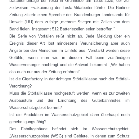
Batteriemontage bei Tesla in Grünheide am 18.08.2025, der zur
zeitweisen Evakuierung der Tesla-Mitarbeiter führte. Die Berliner
Zeitung zitierte einen Sprecher des Brandenburger Landesamts für
Umwelt (LfU) dem zufolge „mehrere Stiegen mit Zellen von dem
Band fielen. Insgesamt 512 Batteriezellen seien betroffen.“
Die Serie von Vorfällen reißt nicht ab. Jede Meldung über ein
Ereignis dieser Art löst mindestens Verunsicherung aber auch
Ängste bei den Menschen im Umfeld aus. Verstärkt werden diese
Gefühle, wenn man wie in diesem Fall beim zuständigen
Wasserversorger nachfragt und die Antwort bekommt: „Wir haben
das auch nur aus der Zeitung erfahren!“
Ist die Gigafactory in der richtigen Störfallklasse nach der Störfall-
Verordnung?
Muss die Störfallklasse hochgestuft werden, wenn es zur zweiten
Ausbaustufe und der Errichtung des Güterbahnhofes im
Wasserschutzgebiet kommt?
Ist die Produktion im Wasserschutzgebiet dann überhaupt noch
genehmigungsfähig?
Das Fabrikgebäude befindet sich im Wasserschutzgebiet.
„Wasserschutzgebiete (WSG) sind Gebiete, in denen zum Schutz