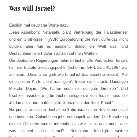
Was will Israel?
Endlich mal deutliche Worte dazu:
„Jean Asselborn: Netanjahu plant Vertreibung der Palästinenser
und ein Groß-Israel.“ (WDR Europaforum) Die Welt dürfe das nicht
dulden, aber wie es aussieht, duldet die Welt das, und
Deutschland liefert dafür seit Jahrzehnten Waffen.
Die deutschen Regierungen nahmen bisher alle Verbrechen Israels
hin, die brutale Siedlungspolitik. Schon im SPIEGEL 48/1967 war
zu lesen: „Dreimal so groß wie Israel ist das besetzte Gebiet. ,Auf
eine solche Karte sieht man gern‘, freute sich Israels Haudegen
Mosche Dajan: ,Wir hatten noch nie so gute Grenzen.‘ Und
Eschkol assistierte: „Die Sicherheitsgrenze von Israel muss der
Jordan sein‘, die ,natürlichste Grenze‘ sei der Suez-Kanal.“
Na prima. Und auch deshalb soll die israelische Bevölkerung auf
den besetzten Golanhöhen jetzt verdoppelt werden. Die Besetzung
dieses Gebietes wurde international zwar nicht anerkannt, aber
was schert das Israel? Netanjahu kündigte weitere