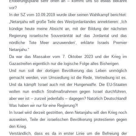
Eroberungspläne sehr offen an – kommt uns so etwas bekannt
vor?
In der SZ vom 10.09.2019 wurde über seinen Wahlkampf berichtet:
„Netanjahu will große Teile des Westjordanlandes annektieren: ,Ich
kündige heute meine Absicht an, mit der Bildung der nächsten
Regierung israelische Souveränität auf das Jordantal und das
nördliche Tote Meer anzuwenden‘, erklärte Israels Premier
Netanjahu.“
Da war das Massaker vom 7. Oktober 2023 und der Krieg im
Gazastreifen eigentlich nur die logische Folge alles Bisherigen.
Und nun soll der dortigen Bevölkerung das Leben unmöglich
gemacht werden, von Umsiedlung ist die Rede, Vertreibung ist es.
Und da kämpft Israel auch mit der Hungerwaffe. Die EU-Staaten
wollen nun endlich Strafmaßnahmen gegen Israel durchführen,
aber wer ist – zurzeit jedenfalls – dagegen? Natürlich Deutschland!
Was haben wir nur für eine Regierung?!
In Israel wird derzeit gestritten, denn Netanjahu will den Krieg noch
ausweiten, Teile der israelischen Bevölkerung protestieren gegen
den Krieg.
Verständlich, dass es da in erster Linie um die Befreiung der