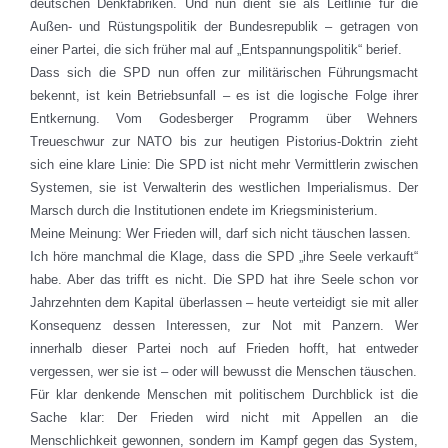
deutschen Denkfabriken. Und nun dient sie als Leitlinie für die
Außen- und Rüstungspolitik der Bundesrepublik – getragen von
einer Partei, die sich früher mal auf „Entspannungspolitik“ berief.
Dass sich die SPD nun offen zur militärischen Führungsmacht
bekennt, ist kein Betriebsunfall – es ist die logische Folge ihrer
Entkernung. Vom Godesberger Programm über Wehners
Treueschwur zur NATO bis zur heutigen Pistorius-Doktrin zieht
sich eine klare Linie: Die SPD ist nicht mehr Vermittlerin zwischen
Systemen, sie ist Verwalterin des westlichen Imperialismus. Der
Marsch durch die Institutionen endete im Kriegsministerium.
Meine Meinung: Wer Frieden will, darf sich nicht täuschen lassen.
Ich höre manchmal die Klage, dass die SPD „ihre Seele verkauft“
habe. Aber das trifft es nicht. Die SPD hat ihre Seele schon vor
Jahrzehnten dem Kapital überlassen – heute verteidigt sie mit aller
Konsequenz dessen Interessen, zur Not mit Panzern. Wer
innerhalb dieser Partei noch auf Frieden hofft, hat entweder
vergessen, wer sie ist – oder will bewusst die Menschen täuschen.
Für klar denkende Menschen mit politischem Durchblick ist die
Sache klar: Der Frieden wird nicht mit Appellen an die
Menschlichkeit gewonnen, sondern im Kampf gegen das System,