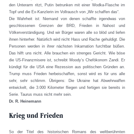
den Unterarm ritzt, Putin betrunken mit einer Wodka-Flasche im
Topf und die Ex-Kanzlerin im Vollrausch von „Wir schaffen das“.
Die Wahrheit ist: Niemand von denen schaffte irgendwas von
geschlossenen Grenzen der BRD, Frieden in Nahost und
Völkerverständigung. Und wir Bürger waren alle so blöd und liefen
ihnen hinterher. Natürlich wird nicht Hass und Rache gehuldigt. Die
Personen werden in ihrer nächsten Inkarnation furchtbar büßen.
Das hilft uns nicht. Alle brauchen ein strenges Gericht. Wie böse
die US-Finanzmisere ist, schreibt Moody‘s Chefökonom Zandi. Er
kündigt für die USA eine Rezession aus politischen Gründen an.
Trump muss Frieden herbeischaffen, sonst wird es für uns alle
sehr, sehr schlimm. Übrigens: Die Ukraine hat Abwehrwaffen
entwickelt, die 3.000 Kilometer fliegen und fertigen sie bereits in
Serie. Taurus muss nicht mehr sein.
Dr. R. Heinemann
Krieg und Frieden
So der Titel des historischen Romans des weltberühmten