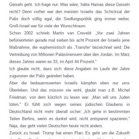
Geiseln geht. Ich frage nur: Was wäre, hätte Hamas diese Geiseln
nicht? Denn vorher war den meisten Israelis das Schicksal der
Palis doch völlig egal, die Siedlungspolitik ging immer weiter,
Groß-Israel war für viele der Wunschtraum.
Schon 2002 schrieb Martin van Creveld: „Vor zwei Jahren
befürworteten gerade mal sieben bis acht Prozent der Israelis jene
Maßnahme, die euphemistisch als ,Transfer‘ bezeichnet wird: Die
Vertreibung von Millionen Palästinensern über den Jordan. Im März
dieses Jahres waren es 33, im April 44 Prozent.“
Ich glaube nicht, dass sich diese Angaben im Laufe der Jahre
zugunsten der Palis geändert haben.
Aber die bedauernswerten Israelis kämpfen eben nur ums
Überleben. Und das müssen sie wohl, glaubt man z.B. Michel
Friedman, von dem kürzlich zu lesen war: „Man will uns Juden
töten.“ Er fühlt sich wegen seines jüdischen Glaubens in
Deutschland nicht mehr überall sicher. „Ich gehe in bestimmten
Teilen Berlins, wenn es dunkel wird, nicht entspannt spazieren.“
Naja, das geht vielen Deutschen heute nicht anders.
Zurück zu Israel. Trump hat einen Plan: Es geht um die Zukunft