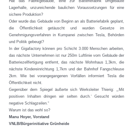
Hat das Fabrikgebäude, eine zur Batteriefabrik umgebaute
Lagerhalle, unzureichende baulichen Voraussetzungen für eine
sichere Produktion?
Oder wurde das Gebäude von Beginn an als Batteriefabrik geplant,
die Öffentlichkeit getäuscht und wurden Gesetze im
Genehmigungsverfahren in Kumpanei zwischen Tesla, Behörden
und Politik gebeugt?
In der Gigafactory können pro Schicht 3.000 Menschen arbeiten,
das nächste Unternehmen ist nur 250m Luftlinie vom Gebäude der
Batteriezellfertigung entfernt, das nächste Wohnhaus 1,3km, die
nächste Kindereinrichtung 1,7km und der Bahnhof Fangschleuse
2km. Wie bei vorangegangenen Vorfällen informiert Tesla die
Öffentlichkeit nicht.
Gegenüber dem Spiegel äußerte sich Werksleiter Thierig: „,Mit
positiven Inhalten dringen wir selten durch.‘ Gesucht würden
negative Schlagzeilen.“
Warum ist das wohl so?
Manu Hoyer, Vorstand
VNLB/Bürgerinitiative Grünheide