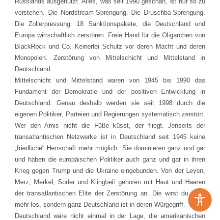
Russlands ausgenutzt. Alles, was seit 1990 geschah, ist nur so zu
verstehen. Die Nordstream-Sprengung. Die Druschba-Sprengung.
Die Zollerpressung. 18 Sanktionspakete, die Deutschland und
Europa wirtschaftlich zerstören. Freie Hand für die Oligarchen von
BlackRock und Co. Keinerlei Schutz vor deren Macht und deren
Monopolen. Zerstörung von Mittelschicht und Mittelstand in
Deutschland.
Mittelschicht und Mittelstand waren von 1945 bis 1990 das
Fundament der Demokratie und der positiven Entwicklung in
Deutschland. Genau deshalb werden sie seit 1998 durch die
eigenen Politiker, Parteien und Regierungen systematisch zerstört.
Wer den Amis nicht die Füße küsst, der fliegt. Jenseits der
transatlantischen Netzwerke ist in Deutschland seit 1945 keine
„friedliche“ Herrschaft mehr möglich. Sie dominieren ganz und gar
und haben die europäischen Politiker auch ganz und gar in ihren
Krieg gegen Trump und die Ukraine eingebunden. Von der Leyen,
Merz, Merkel, Söder und Klingbeil gehören mit Haut und Haaren
der transatlantischen Elite der Zerstörung an. Die wirst du nicht
mehr los, sondern ganz Deutschland ist in deren Würgegriff.
Deutschland wäre nicht einmal in der Lage, die amerikanischen