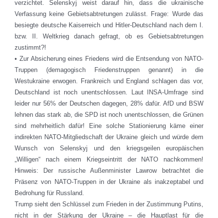
verzichtet. Selenskyj weist darauf hin, dass die ukrainische
Verfassung keine Gebietsabtretungen zulässt. Frage: Wurde das
besiegte deutsche Kaiserreich und Hitler-Deutschland nach dem I.
bzw. II. Weltkrieg danach gefragt, ob es Gebietsabtretungen
zustimmt?!
• Zur Absicherung eines Friedens wird die Entsendung von NATO-
Truppen (demagogisch Friedenstruppen genannt) in die
Westukraine erwogen. Frankreich und England schlagen das vor,
Deutschland ist noch unentschlossen. Laut INSA-Umfrage sind
leider nur 56% der Deutschen dagegen, 28% dafür. AfD und BSW
lehnen das stark ab, die SPD ist noch unentschlossen, die Grünen
sind mehrheitlich dafür! Eine solche Stationierung käme einer
indirekten NATO-Mitgliedschaft der Ukraine gleich und würde dem
Wunsch von Selenskyj und den kriegsgeilen europäischen
„Willigen“ nach einem Kriegseintritt der NATO nachkommen!
Hinweis: Der russische Außenminister Lawrow betrachtet die
Präsenz von NATO-Truppen in der Ukraine als inakzeptabel und
Bedrohung für Russland.
Trump sieht den Schlüssel zum Frieden in der Zustimmung Putins,
nicht in der Stärkung der Ukraine – die Hauptlast für die