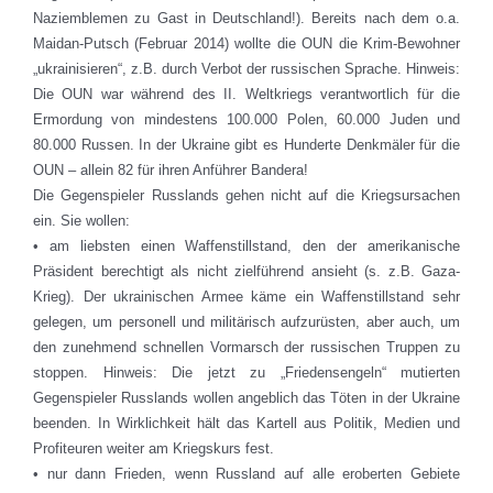
Naziemblemen zu Gast in Deutschland!). Bereits nach dem o.a.
Maidan-Putsch (Februar 2014) wollte die OUN die Krim-Bewohner
„ukrainisieren“, z.B. durch Verbot der russischen Sprache. Hinweis:
Die OUN war während des II. Weltkriegs verantwortlich für die
Ermordung von mindestens 100.000 Polen, 60.000 Juden und
80.000 Russen. In der Ukraine gibt es Hunderte Denkmäler für die
OUN – allein 82 für ihren Anführer Bandera!
Die Gegenspieler Russlands gehen nicht auf die Kriegsursachen
ein. Sie wollen:
• am liebsten einen Waffenstillstand, den der amerikanische
Präsident berechtigt als nicht zielführend ansieht (s. z.B. Gaza-
Krieg). Der ukrainischen Armee käme ein Waffenstillstand sehr
gelegen, um personell und militärisch aufzurüsten, aber auch, um
den zunehmend schnellen Vormarsch der russischen Truppen zu
stoppen. Hinweis: Die jetzt zu „Friedensengeln“ mutierten
Gegenspieler Russlands wollen angeblich das Töten in der Ukraine
beenden. In Wirklichkeit hält das Kartell aus Politik, Medien und
Profiteuren weiter am Kriegskurs fest.
• nur dann Frieden, wenn Russland auf alle eroberten Gebiete