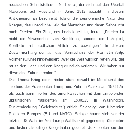
russischen Schriftstellers L.N. Tolstoi, der sich auf den Überfall
Napoleons auf Russland im Jahre 1812 bezieht. In diesem
Antikriegsroman beschreibt Tolstoi die zerstörerische Natur des
Krieges, das unendliche Leid der Menschen und deren Sehnsucht
nach Frieden. Ein Zitat, das hochaktuell ist, lautet: „Frieden ist
nicht die Abwesenheit von Konflikten, sondern die Fähigkeit,
Konflikte mit friedlichen Mitteln zu bewältigen.“ In diesem
Zusammenhang sei auf das Vermächtnis der Pazifistin Antje
Vollmer (Grüne) hingewiesen: „Wer die Welt wirklich retten will, der
muss den Hass und den Krieg gründlich verlernen. Wir haben nur
diese eine Zukunftsoption.“
Das Thema Krieg oder Frieden stand sowohl im Mittelpunkt des
Treffens der Präsidenten Trump und Putin in Alaska am 15.08.25,
als auch beim Treffen des amerikanischen mit dem amtierenden
ukrainischen Präsidenten am 18.08.25 in Washington.
Rückendeckung („Geleitschutz“) erhielt Selenskyj von führenden
Politikern Europas (EU und NATO). Selbige hatten sich vor der
letzten US-Wahl im Anti-Trump-Wahlkampf gegenseitig überboten
und bisher als eifrige Kriegstreiber geoutet. Jetzt lobten sie den