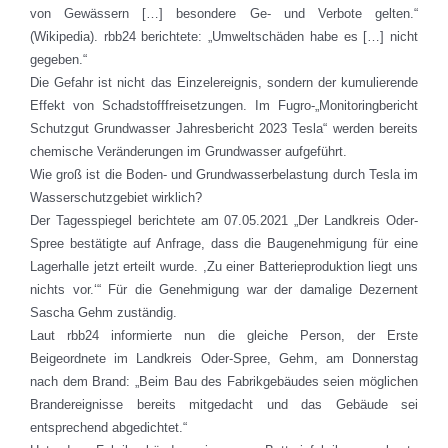
von Gewässern […] besondere Ge- und Verbote gelten.“
(Wikipedia). rbb24 berichtete: „Umweltschäden habe es […] nicht
gegeben.“
Die Gefahr ist nicht das Einzelereignis, sondern der kumulierende
Effekt von Schadstofffreisetzungen. Im Fugro-„Monitoringbericht
Schutzgut Grundwasser Jahresbericht 2023 Tesla“ werden bereits
chemische Veränderungen im Grundwasser aufgeführt.
Wie groß ist die Boden- und Grundwasserbelastung durch Tesla im
Wasserschutzgebiet wirklich?
Der Tagesspiegel berichtete am 07.05.2021 „Der Landkreis Oder-
Spree bestätigte auf Anfrage, dass die Baugenehmigung für eine
Lagerhalle jetzt erteilt wurde. ,Zu einer Batterieproduktion liegt uns
nichts vor.‘“ Für die Genehmigung war der damalige Dezernent
Sascha Gehm zuständig.
Laut rbb24 informierte nun die gleiche Person, der Erste
Beigeordnete im Landkreis Oder-Spree, Gehm, am Donnerstag
nach dem Brand: „Beim Bau des Fabrikgebäudes seien möglichen
Brand­ereignisse bereits mitgedacht und das Gebäude sei
entsprechend abgedichtet.“