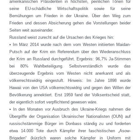
amerikanischen Präsidenten in höchsten, peinlichen Tönen für
seine EU-schädliche Wirtschaftspolitik sowie für seine
Bemühungen um Frieden in der Ukraine. Über den Weg zum
Frieden und dessen Absicherung gehen die Vorstellungen beider
Seiten weit auseinander.
Russland weist zurecht auf die Ursachen des Krieges hin:
• Im März 2014 wurde nach dem vom Westen initiierten Maidan-
Putsch auf der Krim ein Referendum über den Wiederanschluss
der Krim an Russland durchgeführt. Ergebnis: 96,7% Ja-Stimmen
bei 80% Wahlbeteiligung. Selbstverständlich wurde das
überzeugende Ergebnis vom Westen nicht anerkannt und als
völkerrechtswidrig eingestuft. Hinweis: Im Jahre 1898 wurde
Hawaii von den USA völkerrechtswidrig und gegen den Willen der
Bevölkerung annektiert. Erst 1959 fand der Volksentscheid statt,
der eigentlich sofort verpflichtend gewesen wäre.
• In den Monaten vor Ausbruch des Ukraine-Kriegs nahmen die
Übergriffe der Organisation Ukrainischer Nationalisten (OUN) auf
russischstämmige Bürger im Donbass ständig zu und forderten
etwa 14.000 Tote durch Kämpfer ihrer faschistischen „Asow-
Brigaden“ (kürzlich waren solche Kämpfer in Uniform mit