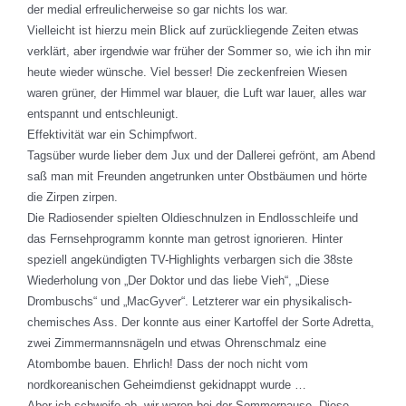
der medial erfreulicherweise so gar nichts los war.
Vielleicht ist hierzu mein Blick auf zurückliegende Zeiten etwas
verklärt, aber irgendwie war früher der Sommer so, wie ich ihn mir
heute wieder wünsche. Viel besser! Die zeckenfreien Wiesen
waren grüner, der Himmel war blauer, die Luft war lauer, alles war
entspannt und entschleunigt.
Effektivität war ein Schimpfwort.
Tagsüber wurde lieber dem Jux und der Dallerei gefrönt, am Abend
saß man mit Freunden angetrunken unter Obstbäumen und hörte
die Zirpen zirpen.
Die Radiosender spielten Oldieschnulzen in Endlosschleife und
das Fernsehprogramm konnte man getrost ignorieren. Hinter
speziell angekündigten TV-Highlights verbargen sich die 38ste
Wiederholung von „Der Doktor und das liebe Vieh“, „Diese
Drombuschs“ und „MacGyver“. Letzterer war ein physikalisch-
chemisches Ass. Der konnte aus einer Kartoffel der Sorte Adretta,
zwei Zimmermannsnägeln und etwas Ohrenschmalz eine
Atombombe bauen. Ehrlich! Dass der noch nicht vom
nordkoreanischen Geheimdienst gekidnappt wurde …
Aber ich schweife ab, wir waren bei der Sommerpause. Diese