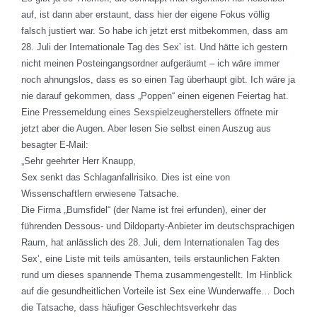
auf, ist dann aber erstaunt, dass hier der eigene Fokus völlig
falsch justiert war. So habe ich jetzt erst mitbekommen, dass am
28. Juli der Internationale Tag des Sex’ ist. Und hätte ich gestern
nicht meinen Posteingangsordner aufgeräumt – ich wäre immer
noch ahnungslos, dass es so einen Tag überhaupt gibt. Ich wäre ja
nie darauf gekommen, dass „Poppen“ einen eigenen Feiertag hat.
Eine Pressemeldung eines Sexspielzeugherstellers öffnete mir
jetzt aber die Augen. Aber lesen Sie selbst einen Auszug aus
besagter E-Mail:
„Sehr geehrter Herr Knaupp,
Sex senkt das Schlaganfallrisiko. Dies ist eine von
Wissenschaftlern erwiesene Tatsache.
Die Firma „Bumsfidel“ (der Name ist frei erfunden), einer der
führenden Dessous- und Dildoparty-Anbieter im deutschsprachigen
Raum, hat anlässlich des 28. Juli, dem Internationalen Tag des
Sex’, eine Liste mit teils amüsanten, teils erstaunlichen Fakten
rund um dieses spannende Thema zusammengestellt. Im Hinblick
auf die gesundheitlichen Vorteile ist Sex eine Wunderwaffe… Doch
die Tatsache, dass häufiger Geschlechtsverkehr das