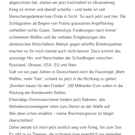
abgeschnürt hat, stehen wir jetzt knöcheltief im Ukrainekrieg.
Krieg ist immer und überall scheiße – und leider ist seit
Menschengedenken kein Ende in Sicht. So auch jetzt und hier. Die
Schlagzeilen ab Beginn von Putins grausamen Angriffskrieg
verheißen nichts Gutes. Selenskyjs Forderungen nach immer
schwereren Waffen und die verbalen Entgleisungen des
ukrainisches Botschafters Melnyk gegen erhoffte Bündnispartner
machen es für mich mental auch nicht besser. Dazu kommt das
unsinnige Hin- und Herschieben der Schuldfragen zwischen
Russland, Ukraine, USA, EU und Nato.
Galt vor ein paar Jahren in Deutschland noch die Faustregel „Mehr
Waffen, mehr Tote“, scheint es jetzt in die Richtung zu gehen:
„Bomben bauen für den Frieden“. 100 Milliarden Euro sollen in die
Rüstung der Bundeswehr fließen.
Ehemalige Ostermarschierer fordern jetzt Raketen, alte
Wehrdienstverweigerer rufen zum Dienst an der Waffe auf.
Wie oben schon erwähnt – meine Brechreizgrenze ist längst
überschritten!
Daher wende ich mich jetzt textlich weg vom Krieg, hin zum Sex.
Es gibt ja so Themen, die schnappt man eigentlich nur nebenbei