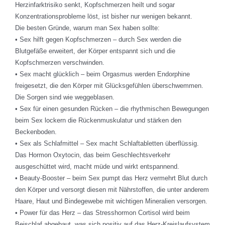
Herzinfarktrisiko senkt, Kopfschmerzen heilt und sogar
Konzentrationsprobleme löst, ist bisher nur wenigen bekannt.
Die besten Gründe, warum man Sex haben sollte:
• Sex hilft gegen Kopfschmerzen – durch Sex werden die
Blutgefäße erweitert, der Körper entspannt sich und die
Kopfschmerzen verschwinden.
• Sex macht glücklich – beim Orgasmus werden Endorphine
freigesetzt, die den Körper mit Glücksgefühlen überschwemmen.
Die Sorgen sind wie weggeblasen.
• Sex für einen gesunden Rücken – die rhythmischen Bewegungen
beim Sex lockern die Rückenmuskulatur und stärken den
Beckenboden.
• Sex als Schlafmittel – Sex macht Schlaftabletten überflüssig.
Das Hormon Oxytocin, das beim Geschlechtsverkehr
ausgeschüttet wird, macht müde und wirkt entspannend.
• Beauty-Booster – beim Sex pumpt das Herz vermehrt Blut durch
den Körper und versorgt diesen mit Nährstoffen, die unter anderem
Haare, Haut und Bindegewebe mit wichtigen Mineralien versorgen.
• Power für das Herz – das Stresshormon Cortisol wird beim
Beischlaf abgebaut, was sich positiv auf das Herz-Kreislaufsystem