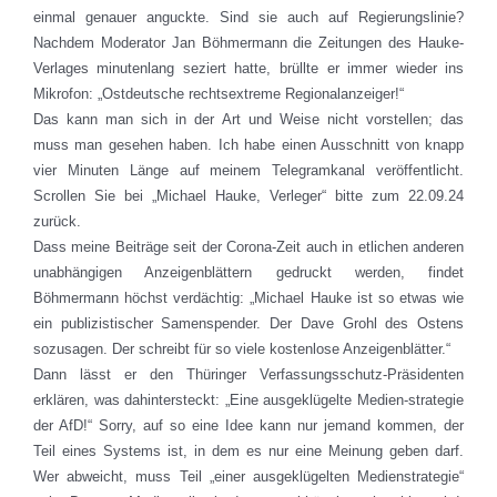
einmal genauer anguckte. Sind sie auch auf Regierungslinie?
Nachdem Moderator Jan Böhmermann die Zeitungen des Hauke-
Verlages minutenlang seziert hatte, brüllte er immer wieder ins
Mikrofon: „Ostdeutsche rechtsextreme Regionalanzeiger!“
Das kann man sich in der Art und Weise nicht vorstellen; das
muss man gesehen haben. Ich habe einen Ausschnitt von knapp
vier Minuten Länge auf meinem Telegramkanal veröffentlicht.
Scrollen Sie bei „Michael Hauke, Verleger“ bitte zum 22.09.24
zurück.
Dass meine Beiträge seit der Corona-Zeit auch in etlichen anderen
unabhängigen Anzeigenblättern gedruckt werden, findet
Böhmermann höchst verdächtig: „Michael Hauke ist so etwas wie
ein publizistischer Samenspender. Der Dave Grohl des Ostens
sozusagen. Der schreibt für so viele kostenlose Anzeigenblätter.“
Dann lässt er den Thüringer Verfassungsschutz-Präsidenten
erklären, was dahintersteckt: „Eine ausgeklügelte Medien-strategie
der AfD!“ Sorry, auf so eine Idee kann nur jemand kommen, der
Teil eines Systems ist, in dem es nur eine Meinung geben darf.
Wer abweicht, muss Teil „einer ausgeklügelten Medienstrategie“