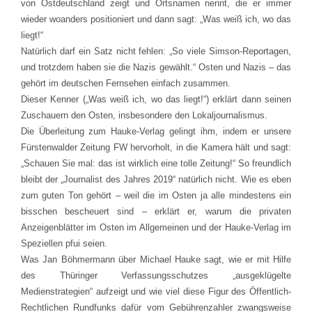
von Ostdeutschland zeigt und Ortsnamen nennt, die er immer
wieder woanders positioniert und dann sagt: „Was weiß ich, wo das
liegt!“
Natürlich darf ein Satz nicht fehlen: „So viele Simson-Reportagen,
und trotzdem haben sie die Nazis gewählt.“ Osten und Nazis – das
gehört im deutschen Fernsehen einfach zusammen.
Dieser Kenner („Was weiß ich, wo das liegt!“) erklärt dann seinen
Zuschauern den Osten, insbesondere den Lokaljournalismus.
Die Überleitung zum Hauke-Verlag gelingt ihm, indem er unsere
Fürstenwalder Zeitung FW hervorholt, in die Kamera hält und sagt:
„Schauen Sie mal: das ist wirklich eine tolle Zeitung!“ So freundlich
bleibt der „Journalist des Jahres 2019“ natürlich nicht. Wie es eben
zum guten Ton gehört – weil die im Osten ja alle mindestens ein
bisschen bescheuert sind – erklärt er, warum die privaten
Anzeigenblätter im Osten im Allgemeinen und der Hauke-Verlag im
Speziellen pfui seien.
Was Jan Böhmermann über Michael Hauke sagt, wie er mit Hilfe
des Thüringer Verfassungsschutzes „ausgeklügelte
Medienstrategien“ aufzeigt und wie viel diese Figur des Öffentlich-
Rechtlichen Rundfunks dafür vom Gebührenzahler zwangsweise