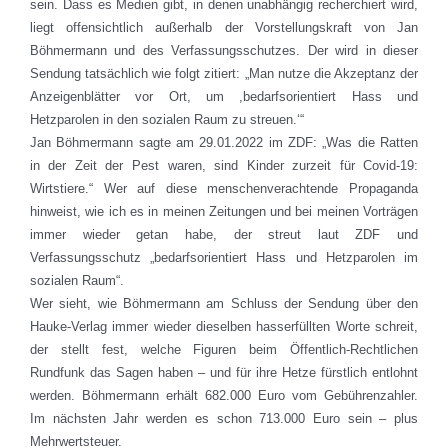
sein. Dass es Medien gibt, in denen unabhängig recherchiert wird,
liegt offensichtlich außerhalb der Vorstellungskraft von Jan
Böhmermann und des Verfassungsschutzes. Der wird in dieser
Sendung tatsächlich wie folgt zitiert: „Man nutze die Akzeptanz der
Anzeigenblätter vor Ort, um ,bedarfsorientiert Hass und
Hetzparolen in den sozialen Raum zu streuen.‘“
Jan Böhmermann sagte am 29.01.2022 im ZDF: „Was die Ratten
in der Zeit der Pest waren, sind Kinder zurzeit für Covid-19:
Wirtstiere.“ Wer auf diese menschenverachtende Propaganda
hinweist, wie ich es in meinen Zeitungen und bei meinen Vorträgen
immer wieder getan habe, der streut laut ZDF und
Verfassungsschutz „bedarfsorientiert Hass und Hetzparolen im
sozialen Raum“.
Wer sieht, wie Böhmermann am Schluss der Sendung über den
Hauke-Verlag immer wieder dieselben hasserfüllten Worte schreit,
der stellt fest, welche Figuren beim Öffentlich-Rechtlichen
Rundfunk das Sagen haben – und für ihre Hetze fürstlich entlohnt
werden. Böhmermann erhält 682.000 Euro vom Gebührenzahler.
Im nächsten Jahr werden es schon 713.000 Euro sein – plus
Mehrwertsteuer.