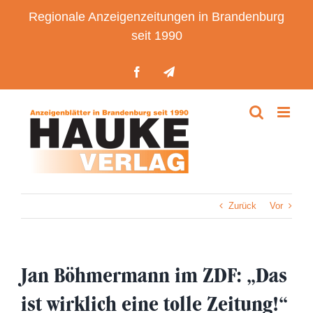
Zum
Regionale Anzeigenzeitungen in Brandenburg
Inhalt
seit 1990
springen
Facebook
Telegram
Zurück
Vor
Jan Böhmermann im ZDF: „Das
ist wirklich eine tolle Zeitung!“