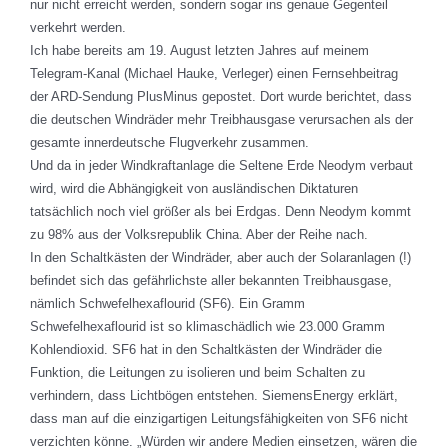
nur nicht erreicht werden, sondern sogar ins genaue Gegenteil
verkehrt werden.
Ich habe bereits am 19. August letzten Jahres auf meinem
Telegram-Kanal (Michael Hauke, Verleger) einen Fernsehbeitrag
der ARD-Sendung PlusMinus gepostet. Dort wurde berichtet, dass
die deutschen Windräder mehr Treibhausgase verursachen als der
gesamte innerdeutsche Flugverkehr zusammen.
Und da in jeder Windkraftanlage die Seltene Erde Neodym verbaut
wird, wird die Abhängigkeit von ausländischen Diktaturen
tatsächlich noch viel größer als bei Erdgas. Denn Neodym kommt
zu 98% aus der Volksrepublik China. Aber der Reihe nach.
In den Schaltkästen der Windräder, aber auch der Solaranlagen (!)
befindet sich das gefährlichste aller bekannten Treibhausgase,
nämlich Schwefelhexaflourid (SF6). Ein Gramm
Schwefelhexaflourid ist so klimaschädlich wie 23.000 Gramm
Kohlendioxid. SF6 hat in den Schaltkästen der Windräder die
Funktion, die Leitungen zu isolieren und beim Schalten zu
verhindern, dass Lichtbögen entstehen. SiemensEnergy erklärt,
dass man auf die einzigartigen Leitungsfähigkeiten von SF6 nicht
verzichten könne. „Würden wir andere Medien einsetzen, wären die