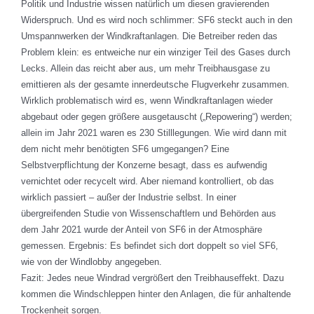
Politik und Industrie wissen natürlich um diesen gravierenden
Widerspruch. Und es wird noch schlimmer: SF6 steckt auch in den
Umspannwerken der Windkraftanlagen. Die Betreiber reden das
Problem klein: es entweiche nur ein winziger Teil des Gases durch
Lecks. Allein das reicht aber aus, um mehr Treibhausgase zu
emittieren als der gesamte innerdeutsche Flugverkehr zusammen.
Wirklich problematisch wird es, wenn Windkraftanlagen wieder
abgebaut oder gegen größere ausgetauscht („Repowering“) werden;
allein im Jahr 2021 waren es 230 Stilllegungen. Wie wird dann mit
dem nicht mehr benötigten SF6 umgegangen? Eine
Selbstverpflichtung der Konzerne besagt, dass es aufwendig
vernichtet oder recycelt wird. Aber niemand kontrolliert, ob das
wirklich passiert – außer der Industrie selbst. In einer
übergreifenden Studie von Wissenschaftlern und Behörden aus
dem Jahr 2021 wurde der Anteil von SF6 in der Atmosphäre
gemessen. Ergebnis: Es befindet sich dort doppelt so viel SF6,
wie von der Windlobby angegeben.
Fazit: Jedes neue Windrad vergrößert den Treibhauseffekt. Dazu
kommen die Windschleppen hinter den Anlagen, die für anhaltende
Trockenheit sorgen.