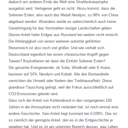
dadurch am anderen Ende der Welt eine Strahlenkatastophe
ausgelöst wird. Verlogener geht es nicht. Hinzu kommt, dass die
Seltenen Erden, also auch das Metall Neodym, zu 98% von China
abgebaut werden. Woanders würde es wahrscheinlich auch keine
Genehmigung für das Verstrahlen riesiger Landschaften geben.
Diesen Anteil hatte Erdgas aus Russland bei weitem nicht erreicht.
Die Abhängigkeit von einem weiteren autoritär geführten
Riesenreich ist also noch viel größer. Und wie verhält sich
Deutschland eigentlich bei einem chinesischen Angriff gegen
Taiwan? Boykottieren wir dann die Einfuhr Seltener Erden?
Die gesamte Energiewende, ob Solar, Windkraft oder E-Autos,
basieren auf SF6, Neodym und Kobalt. Alle drei Bestandteile
vernichten die Umwelt oder fördern den Treibhauseffekt. Diese
grandiose Täuschung gelingt, weil der Fokus ausschließlich auf
CO2-Emissionen gelenkt wird.
Dass sich der Anteil von Kohlendioxid in den vergangenen 150
Jahren in der Atmosphäre nicht verändert hat, ist noch einmal eine
andere Geschichte. Sein Anteil liegt konstant bei 0,038%. Das ist
so ziemlich der geringste Anteil, den es in der Erdgeschichte je
gegeben hat. Und es ist am untersten Bereich dessen, was Leben