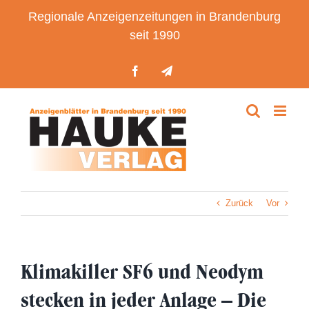
Zum
Regionale Anzeigenzeitungen in Brandenburg
Inhalt
seit 1990
springen
Facebook
Telegram
Zurück
Vor
Klimakiller SF6 und Neodym
stecken in jeder Anlage – Die