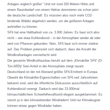
Anlagen ungleich größer.“ Und mit rund 250 Metern Höhe und
einem Raumbedarf von einem Hektar dominieren sie schon jetzt
die deutsche Landschaft. Es müssten also noch mehr CO2-
bindende Wälder abgeholzt werden, um die größeren Anlagen
aufstellen zu können.
SF6 hat eine Haltbarkeit von ca. 3.000 Jahren. Es baut sich also
nicht – wie etwa Kohlendioxid – in der Atmosphäre wieder ab oder
wird von Pflanzen gebunden. Nein, SF6 baut sich immer stärker
auf. Das Problem potenziert sich dadurch, dass die Anzahl der
Windkraftanlagen vervierfacht wird.
Der gesamte Windkraftausbau beruht auf dem „Klimakiller SF6“ (O-
Ton ARD)! Sein Anteil in der Atmosphäre steigt rasant.
Deutschland ist der mit Abstand größte SF6-Emittent in Europa.
Obwohl die Klimakiller-Eigenschaften von SF6 seit Jahrzehnten
bekannt sind, wird die öffentliche Diskussion ausschließlich auf
Kohlendioxid verengt. Dadurch wird das 23.000mal
klimaschädlichere Schwefelhexaflourid elegant ausgeklammert. Es
steckt ja in den klimarettenden Windrädern! Und nur Klimaleugner
können etwas gegen Windräder haben.