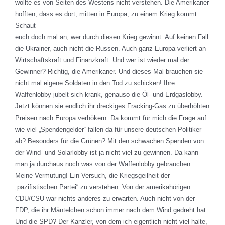
wollte es von Seiten des Westens nicht verstehen. Die Amerikaner
hofften, dass es dort, mitten in Europa, zu einem Krieg kommt.
Schaut
euch doch mal an, wer durch diesen Krieg gewinnt. Auf keinen Fall
die Ukrainer, auch nicht die Russen. Auch ganz Europa verliert an
Wirtschaftskraft und Finanzkraft. Und wer ist wieder mal der
Gewinner? Richtig, die Amerikaner. Und dieses Mal brauchen sie
nicht mal eigene Soldaten in den Tod zu schicken! Ihre
Waffenlobby jubelt sich krank, genauso die Öl- und Erdgaslobby.
Jetzt können sie endlich ihr dreckiges Fracking-Gas zu überhöhten
Preisen nach Europa verhökern. Da kommt für mich die Frage auf:
wie viel „Spendengelder“ fallen da für unsere deutschen Politiker
ab? Besonders für die Grünen? Mit den schwachen Spenden von
der Wind- und Solarlobby ist ja nicht viel zu gewinnen. Da kann
man ja durchaus noch was von der Waffenlobby gebrauchen.
Meine Vermutung! Ein Versuch, die Kriegsgeilheit der
„pazifistischen Partei“ zu verstehen. Von der amerikahörigen
CDU/CSU war nichts anderes zu erwarten. Auch nicht von der
FDP, die ihr Mäntelchen schon immer nach dem Wind gedreht hat.
Und die SPD? Der Kanzler, von dem ich eigentlich nicht viel halte,