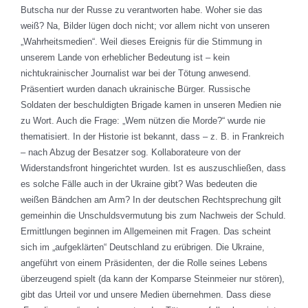
Butscha nur der Russe zu verantworten habe. Woher sie das
weiß? Na, Bilder lügen doch nicht; vor allem nicht von unseren
„Wahrheitsmedien“. Weil dieses Ereignis für die Stimmung in
unserem Lande von erheblicher Bedeutung ist – kein
nichtukrainischer Journalist war bei der Tötung anwesend.
Präsentiert wurden danach ukrainische Bürger. Russische
Soldaten der beschuldigten Brigade kamen in unseren Medien nie
zu Wort. Auch die Frage: „Wem nützen die Morde?“ wurde nie
thematisiert. In der Historie ist bekannt, dass – z. B. in Frankreich
– nach Abzug der Besatzer sog. Kollaborateure von der
Widerstandsfront hingerichtet wurden. Ist es auszuschließen, dass
es solche Fälle auch in der Ukraine gibt? Was bedeuten die
weißen Bändchen am Arm? In der deutschen Rechtsprechung gilt
gemeinhin die Unschuldsvermutung bis zum Nachweis der Schuld.
Ermittlungen beginnen im Allgemeinen mit Fragen. Das scheint
sich im „aufgeklärten“ Deutschland zu erübrigen. Die Ukraine,
angeführt von einem Präsidenten, der die Rolle seines Lebens
überzeugend spielt (da kann der Komparse Steinmeier nur stören),
gibt das Urteil vor und unsere Medien übernehmen. Dass diese