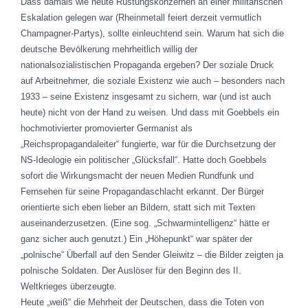
Dass damals wie heute Rüstungskonzernen an einer militärischen
Eskalation gelegen war (Rheinmetall feiert derzeit vermutlich
Champagner-Partys), sollte einleuchtend sein. Warum hat sich die
deutsche Bevölkerung mehrheitlich willig der
nationalsozialistischen Propaganda ergeben? Der soziale Druck
auf Arbeitnehmer, die soziale Existenz wie auch – besonders nach
1933 – seine Existenz insgesamt zu sichern, war (und ist auch
heute) nicht von der Hand zu weisen. Und dass mit Goebbels ein
hochmotivierter promovierter Germanist als
„Reichspropagandaleiter“ fungierte, war für die Durchsetzung der
NS-Ideologie ein politischer „Glücksfall“. Hatte doch Goebbels
sofort die Wirkungsmacht der neuen Medien Rundfunk und
Fernsehen für seine Propagandaschlacht erkannt. Der Bürger
orientierte sich eben lieber an Bildern, statt sich mit Texten
auseinanderzusetzen. (Eine sog. „Schwarmintelligenz“ hätte er
ganz sicher auch genutzt.) Ein „Höhepunkt“ war später der
„polnische“ Überfall auf den Sender Gleiwitz – die Bilder zeigten ja
polnische Soldaten. Der Auslöser für den Beginn des II.
Weltkrieges überzeugte.
Heute „weiß“ die Mehrheit der Deutschen, dass die Toten von