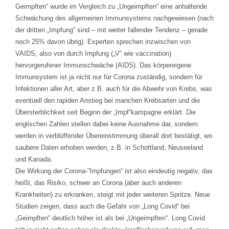
Geimpften“ wurde im Vergleich zu „Ungeimpften“ eine anhaltende
Schwächung des allgemeinen Immunsystems nachgewiesen (nach
der dritten „Impfung“ sind – mit weiter fallender Tendenz – gerade
noch 25% davon übrig). Experten sprechen inzwischen von
VAIDS, also von durch Impfung („V“ wie vaccination)
hervorgerufener Immunschwäche (AIDS). Das körpereigene
Immunsystem ist ja nicht nur für Corona zuständig, sondern für
Infektionen aller Art, aber z.B. auch für die Abwehr von Krebs, was
eventuell den rapiden Anstieg bei manchen Krebsarten und die
Übersterblichkeit seit Beginn der „Impf“kampagne erklärt. Die
englischen Zahlen stellen dabei keine Ausnahme dar, sondern
werden in verblüffender Übereinstimmung überall dort bestätigt, wo
saubere Daten erhoben werden, z.B. in Schottland, Neuseeland
und Kanada.
Die Wirkung der Corona-“Impfungen“ ist also eindeutig negativ, das
heißt, das Risiko, schwer an Corona (aber auch anderen
Krankheiten) zu erkranken, steigt mit jeder weiteren Spritze. Neue
Studien zeigen, dass auch die Gefahr von „Long Covid“ bei
„Geimpften“ deutlich höher ist als bei „Ungeimpften“. Long Covid