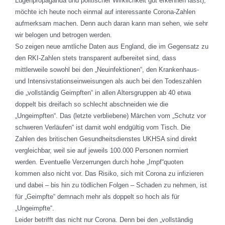
Lügenpropaganda und politischer Wirklichkeit gut erkennen lässt),
möchte ich heute noch einmal auf interessante Corona-Zahlen
aufmerksam machen. Denn auch daran kann man sehen, wie sehr
wir belogen und betrogen werden.
So zeigen neue amtliche Daten aus England, die im Gegensatz zu
den RKI-Zahlen stets transparent aufbereitet sind, dass
mittlerweile sowohl bei den „Neuinfektionen“, den Krankenhaus-
und Intensivstationseinweisungen als auch bei den Todeszahlen
die „vollständig Geimpften“ in allen Altersgruppen ab 40 etwa
doppelt bis dreifach so schlecht abschneiden wie die
„Ungeimpften“. Das (letzte verbliebene) Märchen vom „Schutz vor
schweren Verläufen“ ist damit wohl endgültig vom Tisch. Die
Zahlen des britischen Gesundheitsdienstes UKHSA sind direkt
vergleichbar, weil sie auf jeweils 100.000 Personen normiert
werden. Eventuelle Verzerrungen durch hohe „Impf“quoten
kommen also nicht vor. Das Risiko, sich mit Corona zu infizieren
und dabei – bis hin zu tödlichen Folgen – Schaden zu nehmen, ist
für „Geimpfte“ demnach mehr als doppelt so hoch als für
„Ungeimpfte“.
Leider betrifft das nicht nur Corona. Denn bei den „vollständig