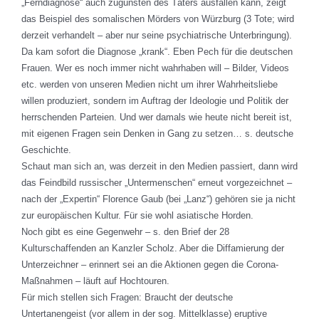
„Ferndiagnose“ auch zugunsten des Täters ausfallen kann, zeigt
das Beispiel des somalischen Mörders von Würzburg (3 Tote; wird
derzeit verhandelt – aber nur seine psychiatrische Unterbringung).
Da kam sofort die Diagnose „krank“. Eben Pech für die deutschen
Frauen. Wer es noch immer nicht wahrhaben will – Bilder, Videos
etc. werden von unseren Medien nicht um ihrer Wahrheitsliebe
willen produziert, sondern im Auftrag der Ideologie und Politik der
herrschenden Parteien. Und wer damals wie heute nicht bereit ist,
mit eigenen Fragen sein Denken in Gang zu setzen… s. deutsche
Geschichte.
Schaut man sich an, was derzeit in den Medien passiert, dann wird
das Feindbild russischer „Untermenschen“ erneut vorgezeichnet –
nach der „Expertin“ Florence Gaub (bei „Lanz“) gehören sie ja nicht
zur europäischen Kultur. Für sie wohl asiatische Horden.
Noch gibt es eine Gegenwehr – s. den Brief der 28
Kulturschaffenden an Kanzler Scholz. Aber die Diffamierung der
Unterzeichner – erinnert sei an die Aktionen gegen die Corona-
Maßnahmen – läuft auf Hochtouren.
Für mich stellen sich Fragen: Braucht der deutsche
Untertanengeist (vor allem in der sog. Mittelklasse) eruptive