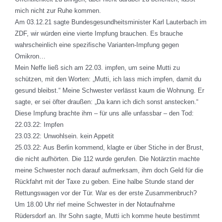
mich nicht zur Ruhe kommen.
Am 03.12.21 sagte Bundesgesundheitsminister Karl Lauterbach im
ZDF, wir würden eine vierte Impfung brauchen. Es brauche
wahrscheinlich eine spezifische Varianten-Impfung gegen
Omikron…
Mein Neffe ließ sich am 22.03. impfen, um seine Mutti zu
schützen, mit den Worten: „Mutti, ich lass mich impfen, damit du
gesund bleibst.“ Meine Schwester verlässt kaum die Wohnung. Er
sagte, er sei öfter draußen: „Da kann ich dich sonst anstecken.“
Diese Impfung brachte ihm – für uns alle unfassbar – den Tod:
22.03.22: Impfen
23.03.22: Unwohlsein. kein Appetit
25.03.22: Aus Berlin kommend, klagte er über Stiche in der Brust,
die nicht aufhörten. Die 112 wurde gerufen. Die Notärztin machte
meine Schwester noch darauf aufmerksam, ihm doch Geld für die
Rückfahrt mit der Taxe zu geben. Eine halbe Stunde stand der
Rettungswagen vor der Tür. War es der erste Zusammenbruch?
Um 18.00 Uhr rief meine Schwester in der Notaufnahme
Rüdersdorf an. Ihr Sohn sagte, Mutti ich komme heute bestimmt