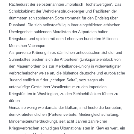
Rachedurst der selbsternannten „moralisch Höchstwertigen“. Das
Scholzkabinett der Wehrdienstdrückeberger und Pazifisten der
dümmsten schizophrenen Sorte trommelt für den Endsieg über
Russland. Die sich selbstgefällig in ihrer eingebildeten ethischen
Überlegenheit suhlenden Moralisten der Altparteien halten
Kriegskurs und spielen mit dem Leben von hunderten Millionen
Menschen Vabanque.
Als perverse Krönung ihres dämlichen antideutschen Schuld- und
Sühnekultes biedern sich die Altparteien (Linksparteienblock von
den Mauermördern bis zur Merkelbande-Union) in widerwärtigster
verbrecherischer weise an, die blühende deutsche und europäische
Jugend endlich auf der „richtigen Seite“, sozusagen als
unterwürfige Geste ihrer Vasallentreue zu den imperialen
Kriegsfürsten in Washington, zu den Schlachtbänken führen zu
dürfen.
Genau so wenig wie damals der Balkan, sind heute die korrupten,
demokratiefeindlichen (Parteienverbote, Mediengleichschaltung,
Minderheitenunterdrückung), seit acht Jahren zahlreicher
Kriegsverbrechen schuldigen Ultranationalisten in Kiew es wert, ein