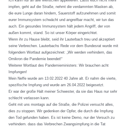
Ich kann nur an alle Menschen appellieren: Lasst euch nicht mehr
impfen, geht auf die Straße, nehmt die verdammten Masken ab,
die eure Lunge daran hindern, Sauerstoff aufzunehmen und somit
eurer Immunsystem schwächt und angreifbar macht, wir tun das
auch. Ein gesundes Immunsystem hält jedem Angriff, der von
außen kommt, stand. So ist unser Körper eingerichtet.
Wenn ihr zu Hause bleibt, seid ihr Lauterbach treu und akzeptiert
seine Verbrechen. Lauterbachs Rede vor dem Bundesrat wurde mit
folgendem Wortlaut aufgezeichnet: „Wir werden verhindern, das
Omikron die Pandemie beendet!“
Weiterer Wortlaut des Pandemieministers: Wir brauchen acht
Impfungen!
Mein Neffe wurde am 13.02.2022 40 Jahre alt. Er nahm die vierte,
spezifische Impfung und wurde am 26.04.2022 beigesetzt.
Er war der große Halt meiner Schwester, da sie das Haus nur sehr
schlecht verlassen kann.
Geht mit uns montags auf die Straße, die Polizei versucht alles,
dies zu stoppen. Wir gedenken der Opfer, die durch die Impfung
den Tod gefunden haben. Es ist keine Demo, nur der Versuch zu
verhindern. dass das Verbrechen Zwangsimpfung in die Tat