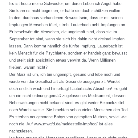
Es ist heute meine Schwester, um deren Leben ich Angst habe.
Sie kann es nicht begreifen, er hatte sie doch schützen wollen.
In dem durchaus vorhandenen Bewusstsein, dass er mit seinen
Impfungen Menschen tötet, strebt Lauterbach acht Impfungen an.
Er beschwört die Menschen, die ungeimpft sind, dass sie im
September tot sind, wenn sie sich bis dahin nicht dreimal impfen
lassen. Dann kommt nämlich die fünfte Impfung. Lauterbach ist
kein Mensch für die Psychiatrie, sondern er handelt ganz bewusst
und stellt sich absichtlich etwas verwirrt da. Wenn Millionen
fließen, warum nicht?
Der März ist um, ich bin ungeimpft, gesund und lebe noch und
wurde von der Gesellschaft als Gesunde ausgegrenzt. Werdet
doch endlich wach und hinterfragt Lauterbachs Absichten! Es geht
um ein nicht ordnungsgemäß zugelassenes Medikament, dessen
Nebenwirkungen nicht bekannt sind, es gibt weder Beipackzettel
noch Warnhinweise. Sie brachten schon vielen Menschen den Tod.
Es sterben neugeborene Babys von geimpften Müttern, soviel wie
noch nie. Auf www.mwgfd.de/meldestelle-impftod/ ist alles
nachzulesen.