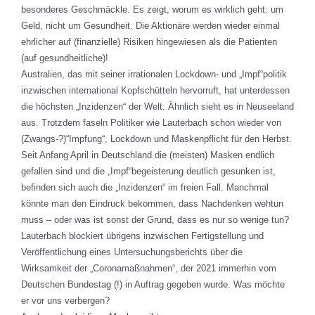
besonderes Geschmäckle. Es zeigt, worum es wirklich geht: um
Geld, nicht um Gesundheit. Die Aktionäre werden wieder einmal
ehrlicher auf (finanzielle) Risiken hingewiesen als die Patienten
(auf gesundheitliche)!
Australien, das mit seiner irrationalen Lockdown- und „Impf“politik
inzwischen international Kopfschütteln hervorruft, hat unterdessen
die höchsten „Inzidenzen“ der Welt. Ähnlich sieht es in Neuseeland
aus. Trotzdem faseln Politiker wie Lauterbach schon wieder von
(Zwangs-?)“Impfung“, Lockdown und Maskenpflicht für den Herbst.
Seit Anfang April in Deutschland die (meisten) Masken endlich
gefallen sind und die „Impf“begeisterung deutlich gesunken ist,
befinden sich auch die „Inzidenzen“ im freien Fall. Manchmal
könnte man den Eindruck bekommen, dass Nachdenken wehtun
muss – oder was ist sonst der Grund, dass es nur so wenige tun?
Lauterbach blockiert übrigens inzwischen Fertigstellung und
Veröffentlichung eines Untersuchungsberichts über die
Wirksamkeit der „Coronamaßnahmen“, der 2021 immerhin vom
Deutschen Bundestag (!) in Auftrag gegeben wurde. Was möchte
er vor uns verbergen?