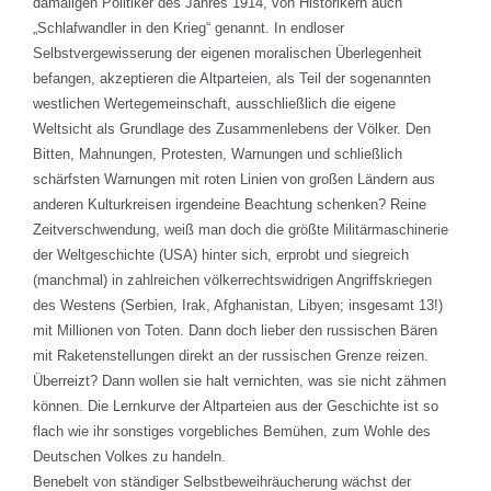
damaligen Politiker des Jahres 1914, von Historikern auch
„Schlafwandler in den Krieg“ genannt. In endloser
Selbstvergewisserung der eigenen moralischen Überlegenheit
befangen, akzeptieren die Altparteien, als Teil der sogenannten
westlichen Wertegemeinschaft, ausschließlich die eigene
Weltsicht als Grundlage des Zusammenlebens der Völker. Den
Bitten, Mahnungen, Protesten, Warnungen und schließlich
schärfsten Warnungen mit roten Linien von großen Ländern aus
anderen Kulturkreisen irgendeine Beachtung schenken? Reine
Zeitverschwendung, weiß man doch die größte Militärmaschinerie
der Weltgeschichte (USA) hinter sich, erprobt und siegreich
(manchmal) in zahlreichen völkerrechtswidrigen Angriffskriegen
des Westens (Serbien, Irak, Afghanistan, Libyen; insgesamt 13!)
mit Millionen von Toten. Dann doch lieber den russischen Bären
mit Raketenstellungen direkt an der russischen Grenze reizen.
Überreizt? Dann wollen sie halt vernichten, was sie nicht zähmen
können. Die Lernkurve der Altparteien aus der Geschichte ist so
flach wie ihr sonstiges vorgebliches Bemühen, zum Wohle des
Deutschen Volkes zu handeln.
Benebelt von ständiger Selbstbeweihräucherung wächst der