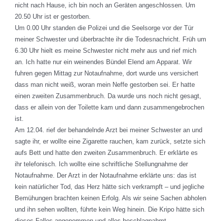
nicht nach Hause, ich bin noch an Geräten angeschlossen. Um
20.50 Uhr ist er gestorben.
Um 0.00 Uhr standen die Polizei und die Seelsorge vor der Tür
meiner Schwester und überbrachte ihr die Todesnachricht. Früh um
6.30 Uhr hielt es meine Schwester nicht mehr aus und rief mich
an. Ich hatte nur ein weinendes Bündel Elend am Apparat. Wir
fuhren gegen Mittag zur Notaufnahme, dort wurde uns versichert
dass man nicht weiß, woran mein Neffe gestorben sei. Er hatte
einen zweiten Zusammenbruch. Da wurde uns noch nicht gesagt,
dass er allein von der Toilette kam und dann zusammengebrochen
ist.
Am 12.04. rief der behandelnde Arzt bei meiner Schwester an und
sagte ihr, er wollte eine Zigarette rauchen, kam zurück, setzte sich
aufs Bett und hatte den zweiten Zusammenbruch. Er erklärte es
ihr telefonisch. Ich wollte eine schriftliche Stellungnahme der
Notaufnahme. Der Arzt in der Notaufnahme erklärte uns: das ist
kein natürlicher Tod, das Herz hätte sich verkrampft – und jegliche
Bemühungen brachten keinen Erfolg. Als wir seine Sachen abholen
und ihn sehen wollten, führte kein Weg hinein. Die Kripo hätte sich
dieses Falles angenommen und alles beschlagnahmt.