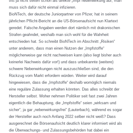
tritt ja nicht selten schon als direkte „Impf“nebenwirkung auf, man
muss sich dafür nicht einmal infizieren.
BioNTech, der deutsche Juniorpartner von Pfizer, hat in seinem
jährlichen Pflicht-Bericht an die US-Börsenaufsicht nun Klartext
geredet. Falsche Angaben werden dort nämlich mit drakonischen
Strafen geahndet, weshalb man sich wohl für die Wahrheit
entschieden hat. So schreibt BioNTech im Abschnitt „Risiken“
unter anderem, dass man einen Nutzen der „Impfstoffe“
möglicherweise gar nicht nachweisen kann (also liegt bisher auch
keinerlei Nachweis dafür vor!) und dass unbekannte (weitere)
schwere Nebenwirkungen nicht auszuschließen sind, die den
Rückzug vom Markt erfordern würden. Weiter wird darauf
hingewiesen, dass die „Impfstoffe“ deshalb womöglich niemals
eine reguläre Zulassung erhalten könnten. Das alles schreibt der
Hersteller selbst. Woher nehmen Politiker seit fast zwei Jahren
eigentlich die Behauptung, die „Impfstoffe“ seien „wirksam und
sicher“, ja gar „nebenwirkungsfrei“ (Lauterbach), während es sogar
der Hersteller auch noch Anfang 2022 selber nicht weiß? Dass
ausgerechnet die Börsenaufsicht deutlich klarer informiert wird als
die Überwachungs- und Zulassungsbehörden hat dabei ein