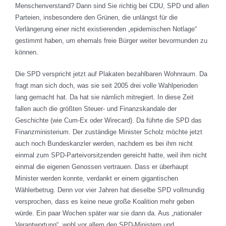
Menschenverstand? Dann sind Sie richtig bei CDU, SPD und allen
Parteien, insbesondere den Grünen, die unlängst für die
Verlängerung einer nicht existierenden „epidemischen Notlage“
gestimmt haben, um ehemals freie Bürger weiter bevormunden zu
können.
Die SPD verspricht jetzt auf Plakaten bezahlbaren Wohnraum. Da
fragt man sich doch, was sie seit 2005 drei volle Wahlperioden
lang gemacht hat. Da hat sie nämlich mitregiert. In diese Zeit
fallen auch die größten Steuer- und Finanzskandale der
Geschichte (wie Cum-Ex oder Wirecard). Da führte die SPD das
Finanzministerium. Der zuständige Minister Scholz möchte jetzt
auch noch Bundeskanzler werden, nachdem es bei ihm nicht
einmal zum SPD-Parteivorsitzenden gereicht hatte, weil ihm nicht
einmal die eigenen Genossen vertrauen. Dass er überhaupt
Minister werden konnte, verdankt er einem gigantischen
Wählerbetrug. Denn vor vier Jahren hat dieselbe SPD vollmundig
versprochen, dass es keine neue große Koalition mehr geben
würde. Ein paar Wochen später war sie dann da. Aus „nationaler
Verantwortung“, wohl vor allem den SPD-Ministern und