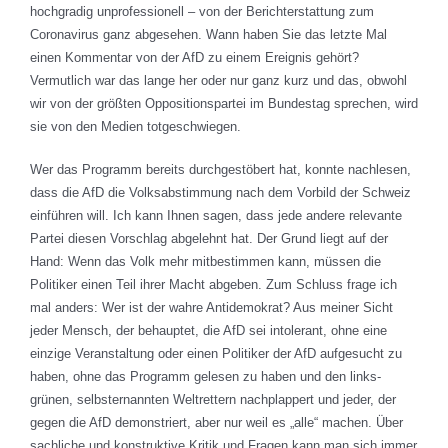
hochgradig unprofessionell – von der Berichterstattung zum
Coronavirus ganz abgesehen. Wann haben Sie das letzte Mal
einen Kommentar von der AfD zu einem Ereignis gehört?
Vermutlich war das lange her oder nur ganz kurz und das, obwohl
wir von der größten Oppositionspartei im Bundestag sprechen, wird
sie von den Medien totgeschwiegen.
Wer das Programm bereits durchgestöbert hat, konnte nachlesen,
dass die AfD die Volksabstimmung nach dem Vorbild der Schweiz
einführen will. Ich kann Ihnen sagen, dass jede andere relevante
Partei diesen Vorschlag abgelehnt hat. Der Grund liegt auf der
Hand: Wenn das Volk mehr mitbestimmen kann, müssen die
Politiker einen Teil ihrer Macht abgeben. Zum Schluss frage ich
mal anders: Wer ist der wahre Antidemokrat? Aus meiner Sicht
jeder Mensch, der behauptet, die AfD sei intolerant, ohne eine
einzige Veranstaltung oder einen Politiker der AfD aufgesucht zu
haben, ohne das Programm gelesen zu haben und den links-
grünen, selbsternannten Weltrettern nachplappert und jeder, der
gegen die AfD demonstriert, aber nur weil es „alle“ machen. Über
sachliche und konstruktive Kritik und Fragen kann man sich immer