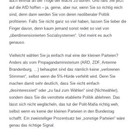
auch einmal an die Tröge der Macht zu dürfen. Und falls Sie jetzt
auf die AfD hoffen – ja, gerne, aber nur, wenn Sie so richtig reich
sind, denn dann werden Sie von deren neoliberaler Politik
profitieren. Falls Sie nicht ganz so viel haben, lassen Sie lieber die
Finger davon, denn kaum jemand sonst redet so viel von
„überdimensionierten Sozialsystemen“. Und meint es auch
genauso.
Vielleicht wählen Sie ja einfach mal eine der kleinen Parteien?
Anders als vom Propagandaministerium (ARD, ZDF, Antenne
Brandenburg, …) behauptet sind das nämlich keine „verlorenen
Stimmen“, selbst wenn die 5%-Hürde verfehlt wird. Denn Sie
machen damit sehr deutlich, dass Sie nicht einfach
„desinteressiert“ oder „zu faul zum Wählen“ sind (Nichtwähler),
sondern dass Sie die verrottete etablierte Politik ablehnen. Das
lässt sich nicht weglächeln, das tut der Polit-Mafia richtig weh,
selbst wenn es keine der kleinen Parteien in den Bundestag
schafft. Ein zweistelliger Prozentsatz bei „sonstige Parteien“ wäre
genau das richtige Signal.