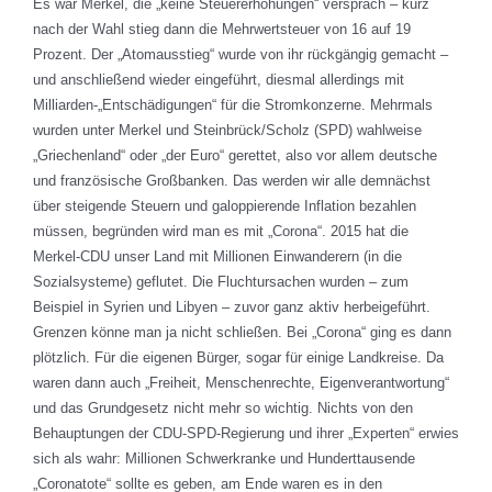
Es war Merkel, die „keine Steuererhöhungen“ versprach – kurz
nach der Wahl stieg dann die Mehrwertsteuer von 16 auf 19
Prozent. Der „Atomausstieg“ wurde von ihr rückgängig gemacht –
und anschließend wieder eingeführt, diesmal allerdings mit
Milliarden-„Entschädigungen“ für die Stromkonzerne. Mehrmals
wurden unter Merkel und Steinbrück/Scholz (SPD) wahlweise
„Griechenland“ oder „der Euro“ gerettet, also vor allem deutsche
und französische Großbanken. Das werden wir alle demnächst
über steigende Steuern und galoppierende Inflation bezahlen
müssen, begründen wird man es mit „Corona“. 2015 hat die
Merkel-CDU unser Land mit Millionen Einwanderern (in die
Sozialsysteme) geflutet. Die Fluchtursachen wurden – zum
Beispiel in Syrien und Libyen – zuvor ganz aktiv herbeigeführt.
Grenzen könne man ja nicht schließen. Bei „Corona“ ging es dann
plötzlich. Für die eigenen Bürger, sogar für einige Landkreise. Da
waren dann auch „Freiheit, Menschenrechte, Eigenverantwortung“
und das Grundgesetz nicht mehr so wichtig. Nichts von den
Behauptungen der CDU-SPD-Regierung und ihrer „Experten“ erwies
sich als wahr: Millionen Schwerkranke und Hunderttausende
„Coronatote“ sollte es geben, am Ende waren es in den