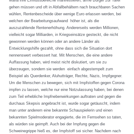
Mafia ihre Einflussbereiche manifestieren, arme Bürger zur Tafel
gehen müssen und oft in Abfallbehältern nach brauchbaren Sachen
wühlen, Rentenbescheide über wenige Euro erlassen werden, bei
welchen der Bearbeitungsaufwand höher ist, als die
auszuzahlende Rentenerhöhung. Andererseits werden Millionen,
vielleicht sogar Milliarden, in Kriegseinsätze gesteckt, die nicht
gewonnen werden können oder an andere Länder als
Entwicklungshilfe gezahlt, ohne dass sich die Situation dort
nennenswert verbessert hat. Mit Menschen, die eine andere
Auffassung haben, wird meist nicht diskutiert, um sie zu
überzeugen, sondern sie werden einfach abgestempelt zum
Beispiel als Querdenker, Aluhutträger, Rechte, Nazis, Impfgegner.
Um die Menschen zu bewegen, sich mit Impfstoffen gegen Corona
impfen zu lassen, welche nur eine Notzulassung haben, bei denen
zum Teil erhebliche Impfnebenwirkungen auftraten und gegen die
durchaus Skepsis angebracht ist, wurde sogar getäuscht, indem
man unter anderem eine bekannte Schauspielerin und einen
bekannten Spielmoderator engagierte, die im Fernsehen so taten,
als würden sie geimpft. Auch bei der Impfung gegen die
Schweinegrippe hieß es, der Impfstoff sei sicher. Nachdem nach