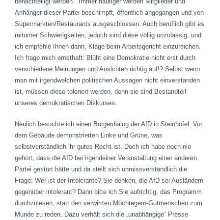
benachteiligt werden.“ Immer häufiger werden Mitglieder und
Anhänger dieser Partei beschimpft, öffentlich angegangen und von
Supermärkten/Restaurants ausgeschlossen. Auch beruflich gibt es
mitunter Schwierigkeiten, jedoch sind diese völlig unzulässig, und
ich empfehle Ihnen dann, Klage beim Arbeitsgericht einzureichen.
Ich frage mich ernsthaft: Blüht eine Demokratie nicht erst durch
verschiedene Meinungen und Ansichten richtig auf!? Selbst wenn
man mit irgendwelchen politischen Aussagen nicht einverstanden
ist, müssen diese toleriert werden, denn sie sind Bestandteil
unseres demokratischen Diskurses.
Neulich besuchte ich einen Bürgerdialog der AfD in Steinhöfel. Vor
dem Gebäude demonstrierten Linke und Grüne, was
selbstverständlich ihr gutes Recht ist. Doch ich habe noch nie
gehört, dass die AfD bei irgendeiner Veranstaltung einer anderen
Partei gestört hätte und da stellt sich unmissverständlich die
Frage: Wer ist der Intolerante? Sie denken, die AfD sei Ausländern
gegenüber intolerant? Dann bitte ich Sie aufrichtig, das Programm
durchzulesen, statt den verwirrten Möchtegern-Gutmenschen zum
Munde zu reden. Dazu verhält sich die „unabhängige“ Presse