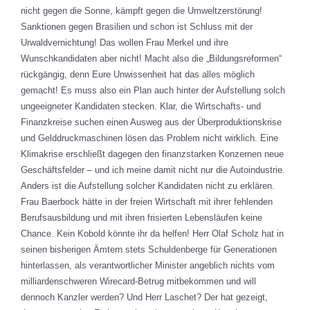
nicht gegen die Sonne, kämpft gegen die Umweltzerstörung!
Sanktionen gegen Brasilien und schon ist Schluss mit der
Urwaldvernichtung! Das wollen Frau Merkel und ihre
Wunschkandidaten aber nicht! Macht also die „Bildungsreformen“
rückgängig, denn Eure Unwissenheit hat das alles möglich
gemacht! Es muss also ein Plan auch hinter der Aufstellung solch
ungeeigneter Kandidaten stecken. Klar, die Wirtschafts- und
Finanzkreise suchen einen Ausweg aus der Überproduktionskrise
und Gelddruckmaschinen lösen das Problem nicht wirklich. Eine
Klimakrise erschließt dagegen den finanzstarken Konzernen neue
Geschäftsfelder – und ich meine damit nicht nur die Autoindustrie.
Anders ist die Aufstellung solcher Kandidaten nicht zu erklären.
Frau Baerbock hätte in der freien Wirtschaft mit ihrer fehlenden
Berufsausbildung und mit ihren frisierten Lebensläufen keine
Chance. Kein Kobold könnte ihr da helfen! Herr Olaf Scholz hat in
seinen bisherigen Ämtern stets Schuldenberge für Generationen
hinterlassen, als verantwortlicher Minister angeblich nichts vom
milliardenschweren Wirecard-Betrug mitbekommen und will
dennoch Kanzler werden? Und Herr Laschet? Der hat gezeigt,