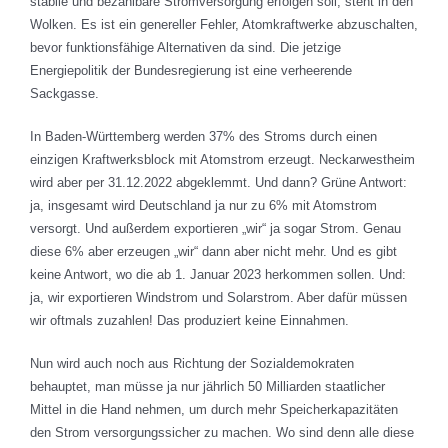
stabile und bezahlbare Stromversorgung erfolgen soll, steht in den
Wolken. Es ist ein genereller Fehler, Atomkraftwerke abzuschalten,
bevor funktionsfähige Alternativen da sind. Die jetzige
Energiepolitik der Bundesregierung ist eine verheerende
Sackgasse.
In Baden-Württemberg werden 37% des Stroms durch einen
einzigen Kraftwerksblock mit Atomstrom erzeugt. Neckarwestheim
wird aber per 31.12.2022 abgeklemmt. Und dann? Grüne Antwort:
ja, insgesamt wird Deutschland ja nur zu 6% mit Atomstrom
versorgt. Und außerdem exportieren „wir“ ja sogar Strom. Genau
diese 6% aber erzeugen „wir“ dann aber nicht mehr. Und es gibt
keine Antwort, wo die ab 1. Januar 2023 herkommen sollen. Und:
ja, wir exportieren Windstrom und Solarstrom. Aber dafür müssen
wir oftmals zuzahlen! Das produziert keine Einnahmen.
Nun wird auch noch aus Richtung der Sozialdemokraten
behauptet, man müsse ja nur jährlich 50 Milliarden staatlicher
Mittel in die Hand nehmen, um durch mehr Speicherkapazitäten
den Strom versorgungssicher zu machen. Wo sind denn alle diese