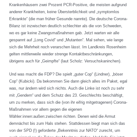
Krankenhäusern zwei Prozent PCR-Positive, die meisten aufgrund
anderer Krankheiten, keine Übersterblichkeit und „symptomlos
Erkrankte“ (die man früher Gesunde nannte). Die deutsche Corona-
Bilanz ist inzwischen deutlich schlechter als die von Schweden,
wo es gar keine Zwangsmaßnahmen gab. Jetzt warten wir alle
gespannt auf „Long Covid“ und „Mutanten“. Mal sehen, wie lange
sich die Mehrheit noch verarschen lässt. Im Landkreis Rosenheim
gelten mittlerweile wieder strenge Kontaktbeschränkungen,
übrigens auch für „Geimpfte“ (laut Scholz: Versuchskaninchen).
Und was macht die FDP? Die spielt „guter Cop“ (Lindner), „böser
Cop“ (Kubicki). Da bekommen Sie dann gleich alles im Paket, egal
was, nur ändern wird sich nichts. Auch die Linke ist noch zu sehr
mit „Gendern“ und dem Schutz des 23. Geschlechts beschäftigt,
um zu merken, dass sich die (von ihr eifrig mitgetragenen) Corona-
Maßnahmen vor allem gegen die eigenen
Wähler:innen:außen:zwischen richten. Denen wird die Armut
demnächst bis zum Hals stehen. Stattdessen biegt man sich das
von der SPD (!) geforderte „Bekenntnis zur NATO“ zurecht, um