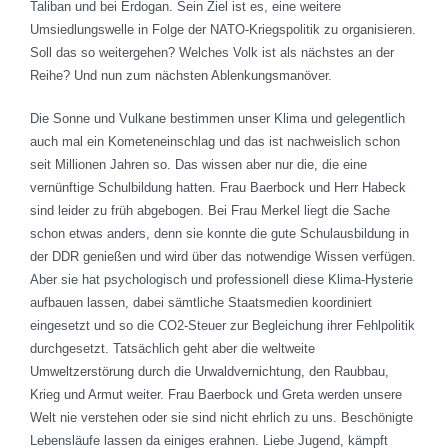
Taliban und bei Erdogan. Sein Ziel ist es, eine weitere
Umsiedlungswelle in Folge der NATO-Kriegspolitik zu organisieren.
Soll das so weitergehen? Welches Volk ist als nächstes an der
Reihe? Und nun zum nächsten Ablenkungsmanöver.
Die Sonne und Vulkane bestimmen unser Klima und gelegentlich
auch mal ein Kometeneinschlag und das ist nachweislich schon
seit Millionen Jahren so. Das wissen aber nur die, die eine
vernünftige Schulbildung hatten. Frau Baerbock und Herr Habeck
sind leider zu früh abgebogen. Bei Frau Merkel liegt die Sache
schon etwas anders, denn sie konnte die gute Schulausbildung in
der DDR genießen und wird über das notwendige Wissen verfügen.
Aber sie hat psychologisch und professionell diese Klima-Hysterie
aufbauen lassen, dabei sämtliche Staatsmedien koordiniert
eingesetzt und so die CO2-Steuer zur Begleichung ihrer Fehlpolitik
durchgesetzt. Tatsächlich geht aber die weltweite
Umweltzerstörung durch die Urwaldvernichtung, den Raubbau,
Krieg und Armut weiter. Frau Baerbock und Greta werden unsere
Welt nie verstehen oder sie sind nicht ehrlich zu uns. Beschönigte
Lebensläufe lassen da einiges erahnen. Liebe Jugend, kämpft