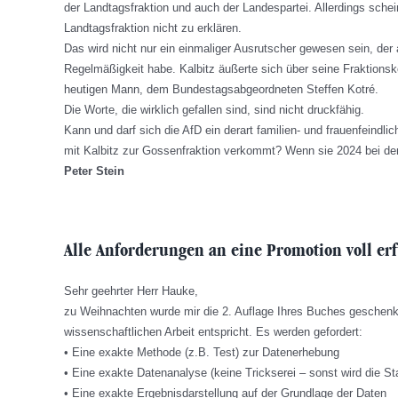
der Landtagsfraktion und auch der Landespartei. Allerdings schei
Landtagsfraktion nicht zu erklären.
Das wird nicht nur ein einmaliger Ausrutscher gewesen sein, de
Regelmäßigkeit habe. Kalbitz äußerte sich über seine Fraktionsk
heutigen Mann, dem Bundestagsabgeordneten Steffen Kotré.
Die Worte, die wirklich gefallen sind, sind nicht druckfähig.
Kann und darf sich die AfD ein derart familien- und frauenfeindlic
mit Kalbitz zur Gossenfraktion verkommt? Wenn sie 2024 bei den
Peter Stein
Alle Anforderungen an eine Promotion voll erf
Sehr geehrter Herr Hauke,
zu Weihnachten wurde mir die 2. Auflage Ihres Buches geschenkt
wissenschaftlichen Arbeit entspricht. Es werden gefordert:
• Eine exakte Methode (z.B. Test) zur Datenerhebung
• Eine exakte Datenanalyse (keine Trickserei – sonst wird die Sta
• Eine exakte Ergebnisdarstellung auf der Grundlage der Daten