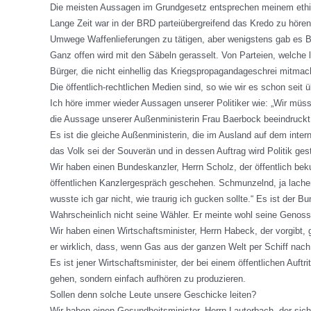
Die meisten Aussagen im Grundgesetz entsprechen meinem ethi
Lange Zeit war in der BRD parteiübergreifend das Kredo zu höre
Umwege Waffenlieferungen zu tätigen, aber wenigstens gab es B
Ganz offen wird mit den Säbeln gerasselt. Von Parteien, welch
Bürger, die nicht einhellig das Kriegspropagandageschrei mitma
Die öffentlich-rechtlichen Medien sind, so wie wir es schon seit
Ich höre immer wieder Aussagen unserer Politiker wie: „Wir müss
die Aussage unserer Außenministerin Frau Baerbock beeindruckt.
Es ist die gleiche Außenministerin, die im Ausland auf dem interna
das Volk sei der Souverän und in dessen Auftrag wird Politik gest
Wir haben einen Bundeskanzler, Herrn Scholz, der öffentlich bek
öffentlichen Kanzlergespräch geschehen. Schmunzelnd, ja lachen
wusste ich gar nicht, wie traurig ich gucken sollte.“ Es ist der
Wahrscheinlich nicht seine Wähler. Er meinte wohl seine Genoss
Wir haben einen Wirtschaftsminister, Herrn Habeck, der vorgibt, 
er wirklich, dass, wenn Gas aus der ganzen Welt per Schiff nac
Es ist jener Wirtschaftsminister, der bei einem öffentlichen Auf
gehen, sondern einfach aufhören zu produzieren.
Sollen denn solche Leute unsere Geschicke leiten?
Wir haben einen Gesundheitsminister, Herrn Lauterbach, der sich