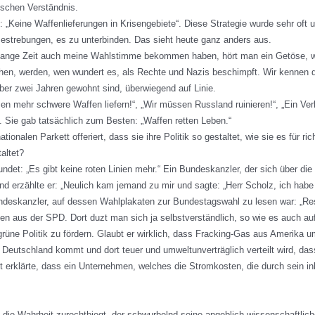
schen Verständnis.
n: „Keine Waffenlieferungen in Krisengebiete“. Diese Strategie wurde sehr of
estrebungen, es zu unterbinden. Das sieht heute ganz anders aus.
e lange Zeit auch meine Wahlstimme bekommen haben, hört man ein Getöse, we
chen, werden, wen wundert es, als Rechte und Nazis beschimpft. Wir kennen 
 über zwei Jahren gewohnt sind, überwiegend auf Linie.
en mehr schwere Waffen liefern!“, „Wir müssen Russland ruinieren!“, „Ein Ver
 Sie gab tatsächlich zum Besten: „Waffen retten Leben.“
tionalen Parkett offeriert, dass sie ihre Politik so gestaltet, wie sie es für r
altet?
undet: „Es gibt keine roten Linien mehr.“ Ein Bundeskanzler, der sich über di
d erzählte er: „Neulich kam jemand zu mir und sagte: „Herr Scholz, ich hab
 Bundeskanzler, auf dessen Wahlplakaten zur Bundestagswahl zu lesen war: „Res
en aus der SPD. Dort duzt man sich ja selbstverständlich, so wie es auch au
grüne Politik zu fördern. Glaubt er wirklich, dass Fracking-Gas aus Amerika 
h Deutschland kommt und dort teuer und umweltunverträglich verteilt wird, d
tritt erklärte, dass ein Unternehmen, welches die Stromkosten, die durch sein
 die Wahrheit zurechtbiegt, der schwurbelnd seine angeblich wissenschaftlich