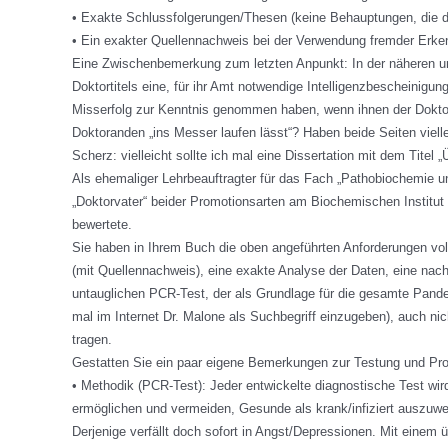
• Exakte Schlussfolgerungen/Thesen (keine Behauptungen, die d
• Ein exakter Quellennachweis bei der Verwendung fremder Erken
Eine Zwischenbemerkung zum letzten Anpunkt: In der näheren und 
Doktortitels eine, für ihr Amt notwendige Intelligenzbescheinig
Misserfolg zur Kenntnis genommen haben, wenn ihnen der Doktorti
Doktoranden „ins Messer laufen lässt“? Haben beide Seiten viell
Scherz: vielleicht sollte ich mal eine Dissertation mit dem Titel 
Als ehemaliger Lehrbeauftragter für das Fach „Pathobiochemie u
„Doktorvater“ beider Promotionsarten am Biochemischen Institut 
bewertete.
Sie haben in Ihrem Buch die oben angeführten Anforderungen vol
(mit Quellennachweis), eine exakte Analyse der Daten, eine nac
untauglichen PCR-Test, der als Grundlage für die gesamte Pandem
mal im Internet Dr. Malone als Suchbegriff einzugeben), auch nic
tragen.
Gestatten Sie ein paar eigene Bemerkungen zur Testung und Prop
• Methodik (PCR-Test): Jeder entwickelte diagnostische Test wird
ermöglichen und vermeiden, Gesunde als krank/infiziert auszuwe
Derjenige verfällt doch sofort in Angst/Depressionen. Mit einem 