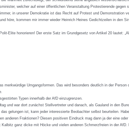
minister, welcher auf einer öffentlichen Veranstaltung Protestierende gegen s
e immer, in unserer Demokratie ist das Recht auf Protest und Demonstration ve
und höre, kommen mir immer wieder Heinrich Heines Gedichtzeilen in den Sinn
lit-Elite honorieren! Der erste Satz im Grundgesetz von Artikel 20 lautet: „
was merkwürdige Umgangsformen. Das wird besonders deutlich in der Person de
e.
ensgestörten Typen innerhalb der AfD einzugrenzen.
dtag und war dort zunächst Stellvertreter und danach, als Gauland in den Bun
hm das gelungen ist, kann jeder interessierte Beobachter selbst beurteilen. H
t den anderen Fraktionen? Diesen positiven Eindruck mag dann ja der eine oder
t Kalbitz ganz dicke mit Höcke und vielen anderen Schmerzfreien in der AfD. D