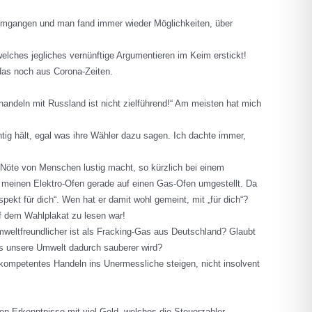
t umgangen und man fand immer wieder Möglichkeiten, über
lches jegliches vernünftige Argumentieren im Keim erstickt!
das noch aus Corona-Zeiten.
handeln mit Russland ist nicht zielführend!“ Am meisten hat mich
ichtig hält, egal was ihre Wähler dazu sagen. Ich dachte immer,
e Nöte von Menschen lustig macht, so kürzlich bei einem
e meinen Elektro-Ofen gerade auf einen Gas-Ofen umgestellt. Da
pekt für dich“. Wen hat er damit wohl gemeint, mit „für dich“?
f dem Wahlplakat zu lesen war!
umweltfreundlicher ist als Fracking-Gas aus Deutschland? Glaubt
ass unsere Umwelt dadurch sauberer wird?
 inkompetentes Handeln ins Unermessliche steigen, nicht insolvent
en Erkenntnisse mit viel Geld, welches die Steuerzahler