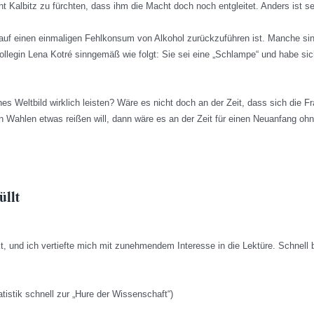
nt Kalbitz zu fürchten, dass ihm die Macht doch noch entgleitet. Anders ist se
r auf einen einmaligen Fehlkonsum von Alkohol zurückzuführen ist. Manche si
ollegin Lena Kotré sinngemäß wie folgt: Sie sei eine „Schlampe“ und habe si
hes Weltbild wirklich leisten? Wäre es nicht doch an der Zeit, dass sich die Fr
 Wahlen etwas reißen will, dann wäre es an der Zeit für einen Neuanfang oh
üllt
, und ich vertiefte mich mit zunehmendem Interesse in die Lektüre. Schnell
tistik schnell zur „Hure der Wissenschaft“)