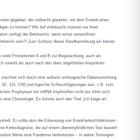
nnen gegeben, die vielleicht glaubten, mit dem Erwerb eines
edigen zu können? Wie tief enttäuscht müssen sie ihren
on verfügt der Betreuer/in, wenn er/sie seinen/ihren
llehrer/in sein?! Zum Schluss dieser Randbemerkung ein kleiner
h viele Promotionen A und B zur Begutachtung, auch als
e ich sowohl als auch nach den oben angeführten Anpunkten
uch zeichnet sich durch eine äußerst umfangreiche Datensammlung
, 92, 115, 139) und logische Schlussfolgerungen aus, z.B. zum
lichen Prophylaxe mit mRNA-Impfstoffen nicht (es lohnt sich,
ls eine Chronologie. Es könnte auch den Titel „Ich klage an“
rteilt. Er sollte also die Erkennung von Krankheiten/Infektionen
ne Krebsdiagnose, die auf einem überempfindlichen Test basiert!
positive Werte eine Pandemie herbeitesten – in wahre Testorgien