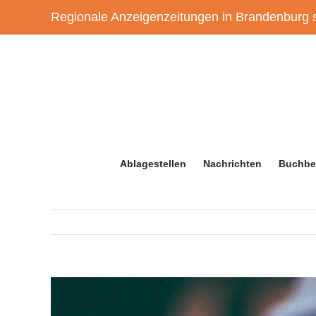
Zum
Regionale Anzeigenzeitungen in Brandenburg s
Inhalt
springen
Ablagestellen
Nachrichten
Buchbe
Zeige
grösseres