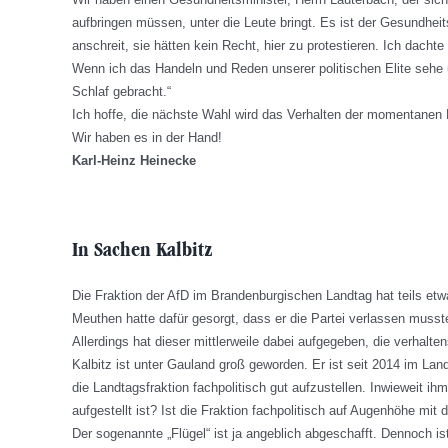
aufbringen müssen, unter die Leute bringt. Es ist der Gesundheits
anschreit, sie hätten kein Recht, hier zu protestieren. Ich dacht
Wenn ich das Handeln und Reden unserer politischen Elite sehe 
Schlaf gebracht.“
Ich hoffe, die nächste Wahl wird das Verhalten der momentanen Po
Wir haben es in der Hand!
Karl-Heinz Heinecke
In Sachen Kalbitz
Die Fraktion der AfD im Brandenburgischen Landtag hat teils et
Meuthen hatte dafür gesorgt, dass er die Partei verlassen musst
Allerdings hat dieser mittlerweile dabei aufgegeben, die verhalt
Kalbitz ist unter Gauland groß geworden. Er ist seit 2014 im Lan
die Landtagsfraktion fachpolitisch gut aufzustellen. Inwieweit i
aufgestellt ist? Ist die Fraktion fachpolitisch auf Augenhöhe mi
Der sogenannte „Flügel“ ist ja angeblich abgeschafft. Dennoch is