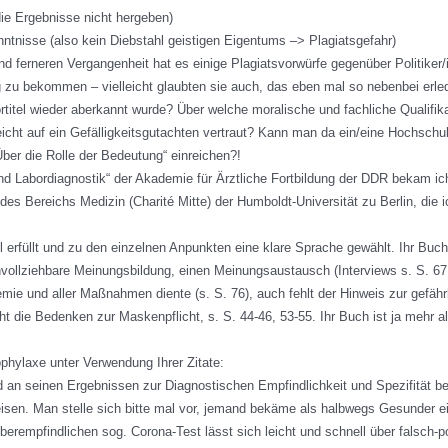
ie Ergebnisse nicht hergeben)
ntnisse (also kein Diebstahl geistigen Eigentums –> Plagiatsgefahr)
ferneren Vergangenheit hat es einige Plagiatsvorwürfe gegenüber Politiker/i
ung zu bekommen – vielleicht glaubten sie auch, das eben mal so nebenbei erl
tel wieder aberkannt wurde? Über welche moralische und fachliche Qualifikati
eicht auf ein Gefälligkeitsgutachten vertraut? Kann man da ein/eine Hochschu
„Über die Rolle der Bedeutung“ einreichen?!
nd Labordiagnostik“ der Akademie für Ärztliche Fortbildung der DDR bekam ic
des Bereichs Medizin (Charité Mitte) der Humboldt-Universität zu Berlin, di
l erfüllt und zu den einzelnen Anpunkten eine klare Sprache gewählt. Ihr B
hvollziehbare Meinungsbildung, einen Meinungsaustausch (Interviews s. S. 67
ie und aller Maßnahmen diente (s. S. 76), auch fehlt der Hinweis zur gefähr
ht die Bedenken zur Maskenpflicht, s. S. 44-46, 53-55. Ihr Buch ist ja mehr a
hylaxe unter Verwendung Ihrer Zitate:
 an seinen Ergebnissen zur Diagnostischen Empfindlichkeit und Spezifität beu
isen. Man stelle sich bitte mal vor, jemand bekäme als halbwegs Gesunder ei
überempfindlichen sog. Corona-Test lässt sich leicht und schnell über falsch-