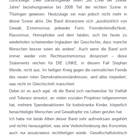
zurückliege. Zwei Bandmitglieder seien „bis Ende der 1990er
Jahre“ beziehungsweise bis 2008 Teil der rechten Szene in
Thüringen gewesen. Heutzutage sei man jedoch nicht mehr in
dieser Szene aktiv. Die Band distanziere sich „ausdrücklich von
Gewalt, Extremismus jedweder Form, Fremdenfeindlichkeit,
Rassismus, Homophobie und dem fatalen, sich bis heute zu
wiederholen scheinenden Irrglauben der Geschichte, dass manche
Menschen besser seien als andere“. Auch wenn die Band sich
immer wieder vom Rechtsextremismus distanziert – diese
Statements reichen für DIE LINKE, in diesem Fall Stephan
Wende, nicht aus. Im heiligen Krieg gegen die vermutlichen Feinde
des neuen roten Demokratieverständnisses, wird alles torpediert,
was nicht im Gleichschritt marschiert.
Dabei ist es auch egal, ob die Band sich nachweisbar für Vielfalt
und Toleranz einsetzt, an vielen sozialen Projekten teilgenommen
hat, mehrere Spendenaktionen für krebskranke Kinder, körperlich
benachteiligte Menschen und Gewaltopfer ins Leben gerufen hat.
Ich habe mir beide Alben dieser Band sehr aufmerksam angehört
und nichts herausgehört, was eine Verbotsforderung des Konzertes
auch nur ansatzweise rechtfertigen würde. Gesellschaftskritisch