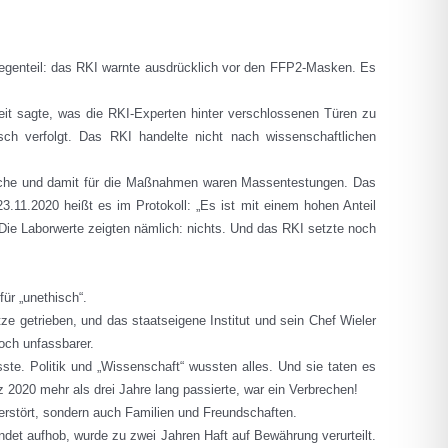
Gegenteil: das RKI warnte ausdrücklich vor den FFP2-Masken. Es
eit sagte, was die RKI-Experten hinter verschlossenen Türen zu
sch verfolgt. Das RKI handelte nicht nach wissenschaftlichen
ikmache und damit für die Maßnahmen waren Massentestungen. Das
11.2020 heißt es im Protokoll: „Es ist mit einem hohen Anteil
 Die Laborwerte zeigten nämlich: nichts. Und das RKI setzte noch
ür „unethisch“.
e getrieben, und das staatseigene Institut und sein Chef Wieler
och unfassbarer.
te. Politik und „Wissenschaft“ wussten alles. Und sie taten es
 2020 mehr als drei Jahre lang passierte, war ein Verbrechen!
rstört, sondern auch Familien und Freundschaften.
ndet aufhob, wurde zu zwei Jahren Haft auf Bewährung verurteilt.