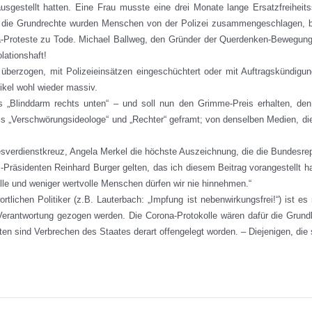
sgestellt hatten. Eine Frau musste eine drei Monate lange Ersatzfreiheitsst
r die Grundrechte wurden Menschen von der Polizei zusammengeschlagen, bis
Proteste zu Tode. Michael Ballweg, den Gründer der Querdenken-Bewegung, 
ationshaft!
n überzogen, mit Polizeieinsätzen eingeschüchtert oder mit Auftragskündig
ikel wohl wieder massiv.
s „Blinddarm rechts unten“ – und soll nun den Grimme-Preis erhalten, de
n als „Verschwörungsideologe“ und „Rechter“ geframt; von denselben Medien, d
sverdienstkreuz, Angela Merkel die höchste Auszeichnung, die die Bundesrep
I-Präsidenten Reinhard Burger gelten, das ich diesem Beitrag vorangestellt 
lle und weniger wertvolle Menschen dürfen wir nie hinnehmen.“
tlichen Politiker (z.B. Lauterbach: „Impfung ist nebenwirkungsfrei!“) ist es
zur Verantwortung gezogen werden. Die Corona-Protokolle wären dafür die Gru
lten sind Verbrechen des Staates derart offengelegt worden. – Diejenigen, die