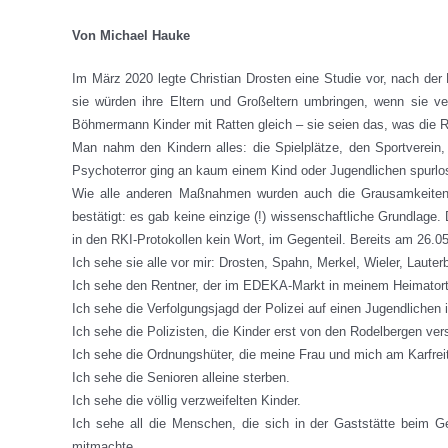
Von Michael Hauke
Im März 2020 legte Christian Drosten eine Studie vor, nach der 
sie würden ihre Eltern und Großeltern umbringen, wenn sie v
Böhmermann Kinder mit Ratten gleich – sie seien das, was die Ra
Man nahm den Kindern alles: die Spielplätze, den Sportverein
Psychoterror ging an kaum einem Kind oder Jugendlichen spurlos 
Wie alle anderen Maßnahmen wurden auch die Grausamkeiten ge
bestätigt: es gab keine einzige (!) wissenschaftliche Grundlage.
in den RKI-Protokollen kein Wort, im Gegenteil. Bereits am 26.05
Ich sehe sie alle vor mir: Drosten, Spahn, Merkel, Wieler, Laute
Ich sehe den Rentner, der im EDEKA-Markt in meinem Heimatort
Ich sehe die Verfolgungsjagd der Polizei auf einen Jugendlichen
Ich sehe die Polizisten, die Kinder erst von den Rodelbergen ve
Ich sehe die Ordnungshüter, die meine Frau und mich am Karfreit
Ich sehe die Senioren alleine sterben.
Ich sehe die völlig verzweifelten Kinder.
Ich sehe all die Menschen, die sich in der Gaststätte beim
mitmachte.