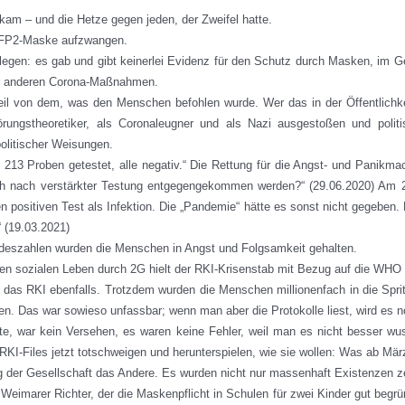
am – und die Hetze gegen jeden, der Zweifel hatte.
e FFP2-Maske aufzwangen.
elegen: es gab und gibt keinerlei Evidenz für den Schutz durch Masken, im 
der anderen Corona-Maßnahmen.
eil von dem, was den Menschen befohlen wurde. Wer das in der Öffentlichk
ungstheoretiker, als Coronaleugner und als Nazi ausgestoßen und politi
politischer Weisungen.
ern 213 Proben getestet, alle negativ.“ Die Rettung für die Angst- und Pan
 nach verstärkter Testung entgegengekommen werden?“ (29.06.2020) Am 23.
en positiven Test als Infektion. Die „Pandemie“ hätte es sonst nicht gegeben.
“ (19.03.2021)
Todeszahlen wurden die Menschen in Angst und Folgsamkeit gehalten.
sozialen Leben durch 2G hielt der RKI-Krisenstab mit Bezug auf die WHO f
as RKI ebenfalls. Trotzdem wurden die Menschen millionenfach in die Spritz
en. Das war sowieso unfassbar; wenn man aber die Protokolle liest, wird es n
, war kein Versehen, es waren keine Fehler, weil man es nicht besser wuss
RKI-Files jetzt totschweigen und herunterspielen, wie sie wollen: Was ab März
der Gesellschaft das Andere. Es wurden nicht nur massenhaft Existenzen ze
 Weimarer Richter, der die Maskenpflicht in Schulen für zwei Kinder gut begrü