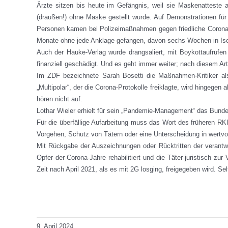
Ärzte sitzen bis heute im Gefängnis, weil sie Maskenatteste au
(draußen!) ohne Maske gestellt wurde. Auf Demonstrationen fü
Personen kamen bei Polizeimaßnahmen gegen friedliche Corona-
Monate ohne jede Anklage gefangen, davon sechs Wochen in Isol
Auch der Hauke-Verlag wurde drangsaliert, mit Boykottaufrufe
finanziell geschädigt. Und es geht immer weiter; nach diesem Art
Im ZDF bezeichnete Sarah Bosetti die Maßnahmen-Kritiker al
„Multipolar“, der die Corona-Protokolle freiklagte, wird hingege
hören nicht auf.
Lothar Wieler erhielt für sein „Pandemie-Management“ das Bunde
Für die überfällige Aufarbeitung muss das Wort des früheren RK
Vorgehen, Schutz von Tätern oder eine Unterscheidung in wertvo
Mit Rückgabe der Auszeichnungen oder Rücktritten der verantwor
Opfer der Corona-Jahre rehabilitiert und die Täter juristisch 
Zeit nach April 2021, als es mit 2G losging, freigegeben wird. Se
Total Views: 14.297
Daily Views: 4
9. April 2024