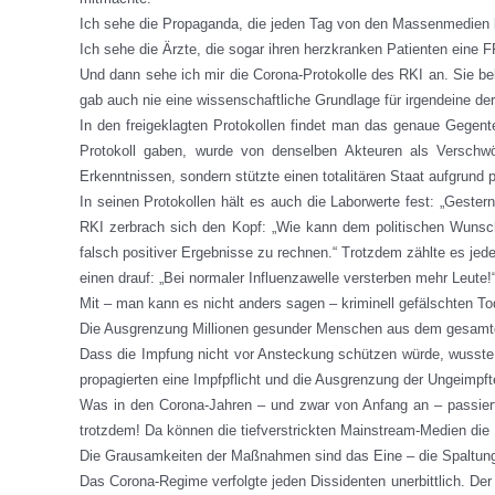
Ich sehe die Propaganda, die jeden Tag von den Massenmedien k
Ich sehe die Ärzte, die sogar ihren herzkranken Patienten ein
Und dann sehe ich mir die Corona-Protokolle des RKI an. Sie b
gab auch nie eine wissenschaftliche Grundlage für irgendeine 
In den freigeklagten Protokollen findet man das genaue Gegent
Protokoll gaben, wurde von denselben Akteuren als Verschwör
Erkenntnissen, sondern stützte einen totalitären Staat aufgrund 
In seinen Protokollen hält es auch die Laborwerte fest: „Gest
RKI zerbrach sich den Kopf: „Wie kann dem politischen Wunsch
falsch positiver Ergebnisse zu rechnen.“ Trotzdem zählte es jed
einen drauf: „Bei normaler Influenzawelle versterben mehr Leute!
Mit – man kann es nicht anders sagen – kriminell gefälschten 
Die Ausgrenzung Millionen gesunder Menschen aus dem gesamten 
Dass die Impfung nicht vor Ansteckung schützen würde, wusste d
propagierten eine Impfpflicht und die Ausgrenzung der Ungeimpft
Was in den Corona-Jahren – und zwar von Anfang an – passierte
trotzdem! Da können die tiefverstrickten Mainstream-Medien die 
Die Grausamkeiten der Maßnahmen sind das Eine – die Spaltung 
Das Corona-Regime verfolgte jeden Dissidenten unerbittlich. Der