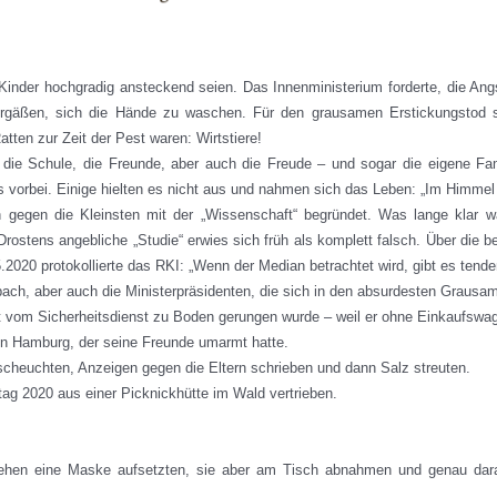
Kinder hochgradig ansteckend seien. Das Innenministerium forderte, die Angs
ergäßen, sich die Hände zu waschen. Für den grausamen Erstickungstod se
tten zur Zeit der Pest waren: Wirtstiere!
, die Schule, die Freunde, aber auch die Freude – und sogar die eigene F
vorbei. Einige hielten es nicht aus und nahmen sich das Leben: „Im Himmel g
gen die Kleinsten mit der „Wissenschaft“ begründet. Was lange klar war,
 Drostens angebliche „Studie“ erwies sich früh als komplett falsch. Über die 
.2020 protokollierte das RKI: „Wenn der Median betrachtet wird, gibt es tende
rbach, aber auch die Ministerpräsidenten, die sich in den absurdesten Grausam
 vom Sicherheitsdienst zu Boden gerungen wurde – weil er ohne Einkaufswa
 in Hamburg, der seine Freunde umarmt hatte.
rscheuchten, Anzeigen gegen die Eltern schrieben und dann Salz streuten.
ag 2020 aus einer Picknickhütte im Wald vertrieben.
 Gehen eine Maske aufsetzten, sie aber am Tisch abnahmen und genau dar