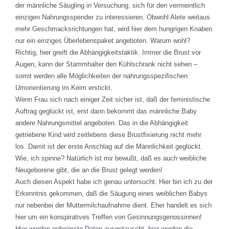
der männliche Säugling in Versuchung, sich für den vermeintlich
einzigen Nahrungsspender zu interessieren. Obwohl Alete weitaus
mehr Geschmacksrichtungen hat, wird hier dem hungrigen Knaben
nur ein einziges Überlebenspaket angeboten. Warum wohl?
Richtig, hier greift die Abhängigkeitstaktik. Immer die Brust vor
Augen, kann der Stammhalter den Kühlschrank nicht sehen –
somit werden alle Möglichkeiten der nahrungsspezifischen
Umorientierung im Keim erstickt.
Wenn Frau sich nach einiger Zeit sicher ist, daß der feministische
Auftrag geglückt ist, erst dann bekommt das männliche Baby
andere Nahrungsmittel angeboten. Das in die Abhängigkeit
getriebene Kind wird zeitlebens diese Brustfixierung nicht mehr
los. Damit ist der erste Anschlag auf die Männlichkeit geglückt.
Wie, ich spinne? Natürlich ist mir bewußt, daß es auch weibliche
Neugeborene gibt, die an die Brust gelegt werden!
Auch diesen Aspekt habe ich genau untersucht. Hier bin ich zu der
Erkenntnis gekommen, daß die Säugung eines weiblichen Babys
nur nebenbei der Muttermilchaufnahme dient. Eher handelt es sich
hier um ein konspiratives Treffen von Gesinnungsgenossinnen!
Hier werden geheimste Daten ausgetauscht, hier werden die