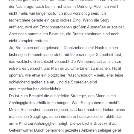
der Nachfrage, auch bei mir ist alles in Ordnung. Aber, ich weiß
nicht mehr, wie lange noch. Ich muß vorsichtig sein. Ich
recherchiere gerade ein ganz dickes Ding. Wenn die Story
auffliegt, wird ein Emotionserdbeben größten Ausmaßes ausgelöst.
Aber noch sammle ich Beweise, die Drahtzieherinnen sind noch
nicht komplett enttarnt.
Ja, Sie haben richtig gelesen – Drahtzieherinnen! Nach meinen
bisherigen Erkenntnissen steht mit 99-prozentiger Sicherheit fest,
das weibliche Geschlecht versucht die Weltherrschaft an sich zu
reißen, es versucht uns Männer zu Untertanen zu machen. Nicht
spontan, wie etwa ein plötzlicher Putschversuch – nein, eher leise
schleichend greifen sie an. Und die Strategien sind
undurchschaubar vielschichtig.
Da ist zum Beispiel die ausgefeilte Strategie, den Mann in ein
Abhängigkeitsverhältnis zu bringen. Wie, Sie glauben mir nicht?
Meine Recherchen haben ergeben, daß kurz nach der Geburt eines
männlichen Säuglings, schon die erste fiese weibliche Taktik das
arme Kind zur Abhängigkeit nötigt. Die weibliche Brust wird zur
Geheimwaffe! Durch permanent gezieltes Anbieten selbiger gerät