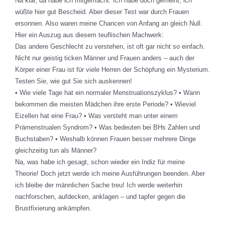
Na klar, da habe ich mitgemacht. Ich habe doch gemeint, ich
wüßte hier gut Bescheid. Aber dieser Test war durch Frauen
ersonnen. Also waren meine Chancen von Anfang an gleich Null.
Hier ein Auszug aus diesem teuflischen Machwerk:
Das andere Geschlecht zu verstehen, ist oft gar nicht so einfach.
Nicht nur geistig ticken Männer und Frauen anders – auch der
Körper einer Frau ist für viele Herren der Schöpfung ein Mysterium.
Testen Sie, wie gut Sie sich auskennen!
• Wie viele Tage hat ein normaler Menstruationszyklus? • Wann
bekommen die meisten Mädchen ihre erste Periode? • Wieviel
Eizellen hat eine Frau? • Was versteht man unter einem
Prämenstrualen Syndrom? • Was bedeuten bei BHs Zahlen und
Buchstaben? • Weshalb können Frauen besser mehrere Dinge
gleichzeitig tun als Männer?
Na, was habe ich gesagt, schon wieder ein Indiz für meine
Theorie! Doch jetzt werde ich meine Ausführungen beenden. Aber
ich bleibe der männlichen Sache treu! Ich werde weiterhin
nachforschen, aufdecken, anklagen – und tapfer gegen die
Brustfixierung ankämpfen.