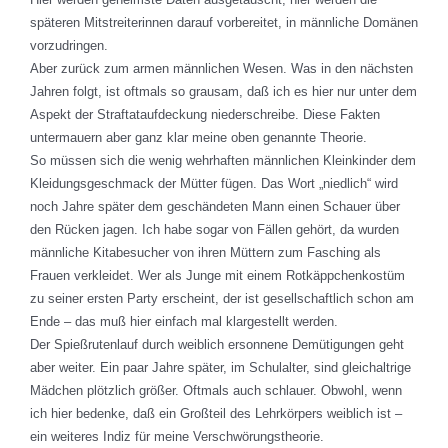
späteren Mitstreiterinnen darauf vorbereitet, in männliche Domänen
vorzudringen.
Aber zurück zum armen männlichen Wesen. Was in den nächsten
Jahren folgt, ist oftmals so grausam, daß ich es hier nur unter dem
Aspekt der Straftataufdeckung niederschreibe. Diese Fakten
untermauern aber ganz klar meine oben genannte Theorie.
So müssen sich die wenig wehrhaften männlichen Kleinkinder dem
Kleidungsgeschmack der Mütter fügen. Das Wort „niedlich“ wird
noch Jahre später dem geschändeten Mann einen Schauer über
den Rücken jagen. Ich habe sogar von Fällen gehört, da wurden
männliche Kitabesucher von ihren Müttern zum Fasching als
Frauen verkleidet. Wer als Junge mit einem Rotkäppchenkostüm
zu seiner ersten Party erscheint, der ist gesellschaftlich schon am
Ende – das muß hier einfach mal klargestellt werden.
Der Spießrutenlauf durch weiblich ersonnene Demütigungen geht
aber weiter. Ein paar Jahre später, im Schulalter, sind gleichaltrige
Mädchen plötzlich größer. Oftmals auch schlauer. Obwohl, wenn
ich hier bedenke, daß ein Großteil des Lehrkörpers weiblich ist –
ein weiteres Indiz für meine Verschwörungstheorie.