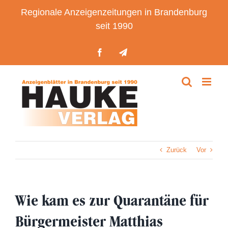
Zum
Regionale Anzeigenzeitungen in Brandenburg
Inhalt
seit 1990
springen
Facebook
Telegram
Zurück
Vor
Wie kam es zur Quarantäne für
Bürgermeister Matthias