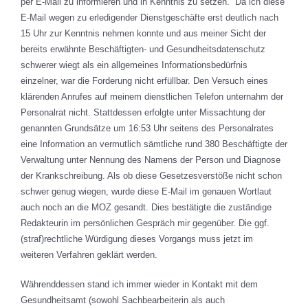
per E-Mail zu informieren und in Kenntnis zu setzen.“ Da ich diese
E-Mail wegen zu erledigender Dienstgeschäfte erst deutlich nach
15 Uhr zur Kenntnis nehmen konnte und aus meiner Sicht der
bereits erwähnte Beschäftigten- und Gesundheitsdatenschutz
schwerer wiegt als ein allgemeines Informationsbedürfnis
einzelner, war die Forderung nicht erfüllbar. Den Versuch eines
klärenden Anrufes auf meinem dienstlichen Telefon unternahm der
Personalrat nicht. Stattdessen erfolgte unter Missachtung der
genannten Grundsätze um 16:53 Uhr seitens des Personalrates
eine Information an vermutlich sämtliche rund 380 Beschäftigte der
Verwaltung unter Nennung des Namens der Person und Diagnose
der Krankschreibung. Als ob diese Gesetzesverstöße nicht schon
schwer genug wiegen, wurde diese E-Mail im genauen Wortlaut
auch noch an die MOZ gesandt. Dies bestätigte die zuständige
Redakteurin im persönlichen Gespräch mir gegenüber. Die ggf.
(straf)rechtliche Würdigung dieses Vorgangs muss jetzt im
weiteren Verfahren geklärt werden.
Währenddessen stand ich immer wieder in Kontakt mit dem
Gesundheitsamt (sowohl Sachbearbeiterin als auch