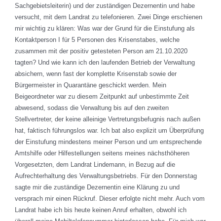
Sachgebietsleiterin) und der zuständigen Dezernentin und habe
versucht, mit dem Landrat zu telefonieren. Zwei Dinge erschienen
mir wichtig zu klären: Was war der Grund für die Einstufung als
Kontaktperson I für 5 Personen des Krisenstabes, welche
zusammen mit der positiv getesteten Person am 21.10.2020
tagten? Und wie kann ich den laufenden Betrieb der Verwaltung
absichern, wenn fast der komplette Krisenstab sowie der
Bürgermeister in Quarantäne geschickt werden. Mein
Beigeordneter war zu diesem Zeitpunkt auf unbestimmte Zeit
abwesend, sodass die Verwaltung bis auf den zweiten
Stellvertreter, der keine alleinige Vertretungsbefugnis nach außen
hat, faktisch führungslos war. Ich bat also explizit um Überprüfung
der Einstufung mindestens meiner Person und um entsprechende
Amtshilfe oder Hilfestellungen seitens meines nächsthöheren
Vorgesetzten, dem Landrat Lindemann, in Bezug auf die
Aufrechterhaltung des Verwaltungsbetriebs. Für den Donnerstag
sagte mir die zuständige Dezernentin eine Klärung zu und
versprach mir einen Rückruf. Dieser erfolgte nicht mehr. Auch vom
Landrat habe ich bis heute keinen Anruf erhalten, obwohl ich