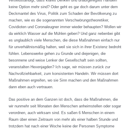
verselbständigt, dass klares Denken und unaufgeregtes Handeln
keine Option mehr sind? Oder geht es gar doch darum unter dem
Deckmantel des Virus, Politik zum Schaden der Bevölkerung zu
machen, wie es die sogenannten Verschwörungstheoretiker,
Covidioten und Coronaleugner immer wieder behaupten? Wollen wir
da wirklich Wasser auf die Mühlen geben? Und ganz nebenbei gibt
es unglaublich viele Menschen, die diese Maßnahmen einfach nur
für unverhältnismäßig halten, weil sie sich in ihrer Existenz bedroht
fühlen. Lebenswerke gehen zu Grunde und diejenigen, die
besonnene und weise Lenker der Gesellschaft sein sollten,
veranstalten Hexenjagden? Ich sage, wir müssen zurück zur
Nachvollziehbarkeit, zum konsistenten Handeln. Wir müssen dort
Maßnahmen ergreifen, wo sie Sinn machen und den Maßnahmen
dann eben auch vertrauen.
Das positive an dem Ganzen ist doch, dass die Maßnahmen, die
wir nunmehr seit Monaten den Menschen anheimstellen oder sogar
verordnen, auch wirksam sind. Es saßen 6 Menschen in einem
Raum über einen Zeitraum von mehr als einer halben Stunde und
trotzdem hat nach einer Woche keine der Personen Symptome