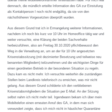
überall meine Mobiltelefonnummer hinterlassen habe. Für mich war
demnach, die mündlich erteilte Information des GA zur Einstufung
als Kontaktperson I noch nicht endgültig, da sie von den
nächsthöheren Vorgesetzten überprüft wurden.
Aus diesem Grund trat ich in Ermangelung weiterer Informationen,
nachdem ich noch bis kurz vor 10 Uhr im Homeoffice tätig war und
weiter versuchte, eine Klärung der beiden Sachverhalte
herbeizuführen, also am Freitag 30.10.2020 pflichtbewusst den
Weg in die Verwaltung an, um an der für 10 Uhr angesetzten
Krisenstabssitzung (mit dezimierter Besetzung und teilweise neu
benannten Mitgliedern) teilzunehmen und die wichtigsten Dinge für
einen geordneten Betrieb in der besonderen Situation zu regeln.
Dazu kam es nicht mehr. Ich versuchte weiterhin die zuständigen
Stellen beim Landkreis telefonisch zu erreichen, was mir nicht
gelang. Aus diesem Grund schilderte ich den verbliebenen
Krisenstabsmitgliedern die Situation per E-Mail. An der Sitzung
selbst nahm ich nicht mehr teil. Irgendwann bekam ich über mein
Mobiltelefon einen erneuten Anruf des GA, in dem man sich
verwundert zeigte, dass ich mich nicht in häuslicher Quarantäne