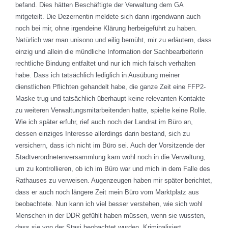
befand. Dies hätten Beschäftigte der Verwaltung dem GA
mitgeteilt. Die Dezernentin meldete sich dann irgendwann auch
noch bei mir, ohne irgendeine Klärung herbeigeführt zu haben.
Natürlich war man unisono und eilig bemüht, mir zu erläutern, dass
einzig und allein die mündliche Information der Sachbearbeiterin
rechtliche Bindung entfaltet und nur ich mich falsch verhalten
habe. Dass ich tatsächlich lediglich in Ausübung meiner
dienstlichen Pflichten gehandelt habe, die ganze Zeit eine FFP2-
Maske trug und tatsächlich überhaupt keine relevanten Kontakte
zu weiteren Verwaltungsmitarbeitenden hatte, spielte keine Rolle.
Wie ich später erfuhr, rief auch noch der Landrat im Büro an,
dessen einziges Interesse allerdings darin bestand, sich zu
versichern, dass ich nicht im Büro sei. Auch der Vorsitzende der
Stadtverordnetenversammlung kam wohl noch in die Verwaltung,
um zu kontrollieren, ob ich im Büro war und mich in dem Falle des
Rathauses zu verweisen. Augenzeugen haben mir später berichtet,
dass er auch noch längere Zeit mein Büro vom Marktplatz aus
beobachtete. Nun kann ich viel besser verstehen, wie sich wohl
Menschen in der DDR gefühlt haben müssen, wenn sie wussten,
dass sie von der Stasi beobachtet wurden. Kriminalisiert,