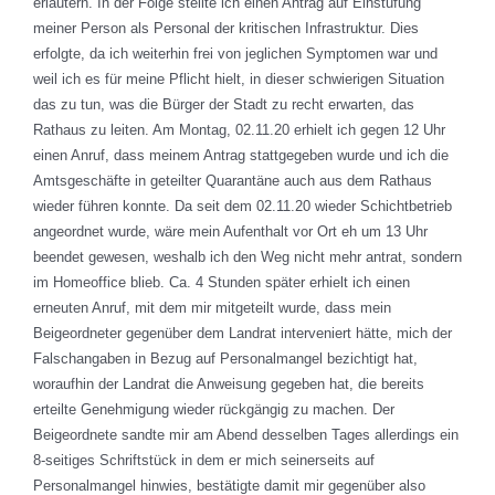
erläutern. In der Folge stellte ich einen Antrag auf Einstufung
meiner Person als Personal der kritischen Infrastruktur. Dies
erfolgte, da ich weiterhin frei von jeglichen Symptomen war und
weil ich es für meine Pflicht hielt, in dieser schwierigen Situation
das zu tun, was die Bürger der Stadt zu recht erwarten, das
Rathaus zu leiten. Am Montag, 02.11.20 erhielt ich gegen 12 Uhr
einen Anruf, dass meinem Antrag stattgegeben wurde und ich die
Amtsgeschäfte in geteilter Quarantäne auch aus dem Rathaus
wieder führen konnte. Da seit dem 02.11.20 wieder Schichtbetrieb
angeordnet wurde, wäre mein Aufenthalt vor Ort eh um 13 Uhr
beendet gewesen, weshalb ich den Weg nicht mehr antrat, sondern
im Homeoffice blieb. Ca. 4 Stunden später erhielt ich einen
erneuten Anruf, mit dem mir mitgeteilt wurde, dass mein
Beigeordneter gegenüber dem Landrat interveniert hätte, mich der
Falschangaben in Bezug auf Personalmangel bezichtigt hat,
woraufhin der Landrat die Anweisung gegeben hat, die bereits
erteilte Genehmigung wieder rückgängig zu machen. Der
Beigeordnete sandte mir am Abend desselben Tages allerdings ein
8-seitiges Schriftstück in dem er mich seinerseits auf
Personalmangel hinwies, bestätigte damit mir gegenüber also