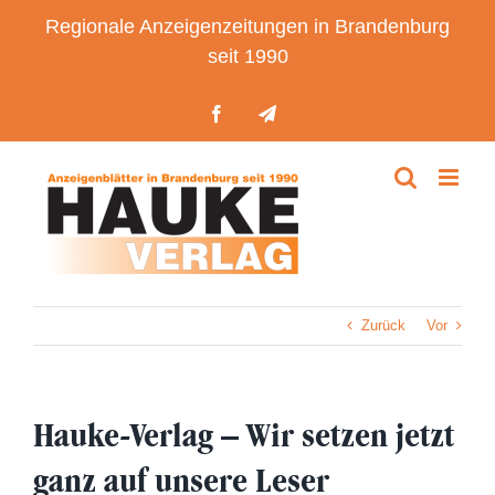
Zum
Regionale Anzeigenzeitungen in Brandenburg
Inhalt
seit 1990
springen
Facebook
Telegram
Zurück
Vor
Hauke-Verlag – Wir setzen jetzt
ganz auf unsere Leser