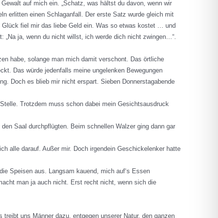
r Gewalt auf mich ein. „Schatz, was hältst du davon, wenn wir
rlitten einen Schlaganfall. Der erste Satz wurde gleich mit
lück fiel mir das liebe Geld ein. Was so etwas kostet … und
 „Na ja, wenn du nicht willst, ich werde dich nicht zwingen…“.
zen habe, solange man mich damit verschont. Das örtliche
teckt. Das würde jedenfalls meine ungelenken Bewegungen
ng. Doch es blieb mir nicht erspart. Sieben Donnerstagabende
er Stelle. Trotzdem muss schon dabei mein Gesichtsausdruck
den Saal durchpflügten. Beim schnellen Walzer ging dann gar
ch alle darauf. Außer mir. Doch irgendein Geschickelenker hatte
h die Speisen aus. Langsam kauend, mich auf‘s Essen
cht man ja auch nicht. Erst recht nicht, wenn sich die
s treibt uns Männer dazu, entgegen unserer Natur, den ganzen