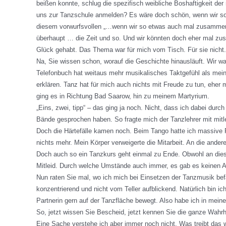
beißen konnte, schlug die spezifisch weibliche Boshaftigkeit der
uns zur Tanzschule anmelden? Es wäre doch schön, wenn wir so 
diesem vorwurfsvollen „…wenn wir so etwas auch mal zusammen…
überhaupt … die Zeit und so. Und wir könnten doch eher mal zusa
Glück gehabt. Das Thema war für mich vom Tisch. Für sie nicht. S
Na, Sie wissen schon, worauf die Geschichte hinausläuft. Wir w
Telefonbuch hat weitaus mehr musikalisches Taktgefühl als mei
erklären. Tanz hat für mich auch nichts mit Freude zu tun, ehe
ging es in Richtung Bad Saarow, hin zu meinem Martyrium.
„Eins, zwei, tipp“ – das ging ja noch. Nicht, dass ich dabei d
Bände gesprochen haben. So fragte mich der Tanzlehrer mit mitl
Doch die Härtefälle kamen noch. Beim Tango hatte ich massive 
nichts mehr. Mein Körper verweigerte die Mitarbeit. An die and
Doch auch so ein Tanzkurs geht einmal zu Ende. Obwohl an diese
Mitleid. Durch welche Umstände auch immer, es gab es keinen A
Nun raten Sie mal, wo ich mich bei Einsetzen der Tanzmusik be
konzentrierend und nicht vom Teller aufblickend. Natürlich bin 
Partnerin gern auf der Tanzfläche bewegt. Also habe ich in mein
So, jetzt wissen Sie Bescheid, jetzt kennen Sie die ganze Wahr
Eine Sache verstehe ich aber immer noch nicht. Was treibt das 