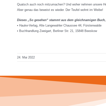
Quatsch auch noch mitzumachen? Und woher nehmen unsere Holden
Aber genau das beweist es wieder. Der Teufel wohnt im Weibe!
Dieses „So gesehen“ stammt aus dem gleichnamigen Buch
• Hauke-Verlag, Alte Langewahler Chaussee 44, Fürstenwalde
• Buchhandlung Zweigart, Berliner Str. 21, 15848 Beeskow
Total Views: 521
Daily Views: 1
24. Mai 2022