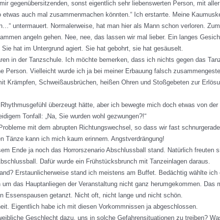
 mir gegenübersitzenden, sonst eigentlich sehr liebenswerten Person, mit alle
etwas auch mal zusammenmachen könnten.“ Ich erstarrte. Meine Kaumuskeln e
“ untermauert. Normalerweise, hat man hier als Mann schon verloren. Zum G
mmen angeln gehen. Nee, nee, das lassen wir mal lieber. Ein langes Gesicht:
ie hat im Untergrund agiert. Sie hat gebohrt, sie hat gesäuselt.
aren in der Tanzschule. Ich möchte bemerken, dass ich nichts gegen das Tan
ne Person. Vielleicht wurde ich ja bei meiner Erbauung falsch zusammenges
r mit Krämpfen, Schweißausbrüchen, heißen Ohren und Stoßgebeten zur Erlösu
urch Rhythmusgefühl überzeugt hätte, aber ich bewegte mich doch etwas von d
eidigem Tonfall: „Na, Sie wurden wohl gezwungen?!“
Probleme mit dem abrupten Richtungswechsel, so dass wir fast schnurgerade 
eren Tänze kann ich mich kaum erinnern. Angstverdrängung!
m Ende ja noch das Horrorszenario Abschlussball stand. Natürlich freuten si
bschlussball. Dafür wurde ein Frühstücksbrunch mit Tanzeinlagen daraus.
fand? Erstaunlicherweise stand ich meistens am Buffet. Bedächtig wählte ic
ich um das Hauptanliegen der Veranstaltung nicht ganz herumgekommen. Das ma
en Essenspausen getanzt. Nicht oft, nicht lange und nicht schön.
heit. Eigentlich habe ich mit diesen Vorkommnissen ja abgeschlossen.
weibliche Geschlecht dazu, uns in solche Gefahrensituationen zu treiben? Wa