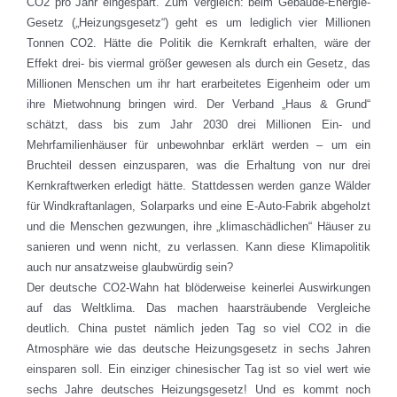
CO2 pro Jahr eingespart. Zum Vergleich: beim Gebäude-Energie-
Gesetz („Heizungsgesetz“) geht es um lediglich vier Millionen
Tonnen CO2. Hätte die Politik die Kernkraft erhalten, wäre der
Effekt drei- bis viermal größer gewesen als durch ein Gesetz, das
Millionen Menschen um ihr hart erarbeitetes Eigenheim oder um
ihre Mietwohnung bringen wird. Der Verband „Haus & Grund“
schätzt, dass bis zum Jahr 2030 drei Millionen Ein- und
Mehrfamilienhäuser für unbewohnbar erklärt werden – um ein
Bruchteil dessen einzusparen, was die Erhaltung von nur drei
Kernkraftwerken erledigt hätte. Stattdessen werden ganze Wälder
für Windkraftanlagen, Solarparks und eine E-Auto-Fabrik abgeholzt
und die Menschen gezwungen, ihre „klimaschädlichen“ Häuser zu
sanieren und wenn nicht, zu verlassen. Kann diese Klimapolitik
auch nur ansatzweise glaubwürdig sein?
Der deutsche CO2-Wahn hat blöderweise keinerlei Auswirkungen
auf das Weltklima. Das machen haarsträubende Vergleiche
deutlich. China pustet nämlich jeden Tag so viel CO2 in die
Atmosphäre wie das deutsche Heizungsgesetz in sechs Jahren
einsparen soll. Ein einziger chinesischer Tag ist so viel wert wie
sechs Jahre deutsches Heizungsgesetz! Und es kommt noch