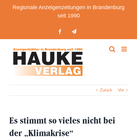
Zum
Regionale Anzeigenzeitungen in Brandenburg
Inhalt
seit 1990
springen
Facebook
Telegram
Zurück
Vor
Es stimmt so vieles nicht bei
der „Klimakrise“