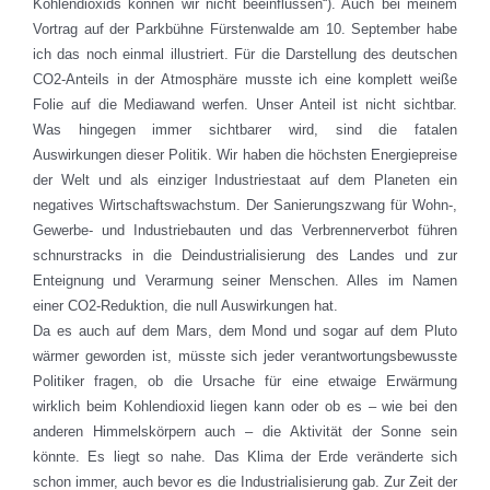
Kohlendioxids können wir nicht beeinflussen“). Auch bei meinem
Vortrag auf der Parkbühne Fürstenwalde am 10. September habe
ich das noch einmal illustriert. Für die Darstellung des deutschen
CO2-Anteils in der Atmosphäre musste ich eine komplett weiße
Folie auf die Mediawand werfen. Unser Anteil ist nicht sichtbar.
Was hingegen immer sichtbarer wird, sind die fatalen
Auswirkungen dieser Politik. Wir haben die höchsten Energiepreise
der Welt und als einziger Industriestaat auf dem Planeten ein
negatives Wirtschaftswachstum. Der Sanierungszwang für Wohn-,
Gewerbe- und Industriebauten und das Verbrennerverbot führen
schnurstracks in die Deindustrialisierung des Landes und zur
Enteignung und Verarmung seiner Menschen. Alles im Namen
einer CO2-Reduktion, die null Auswirkungen hat.
Da es auch auf dem Mars, dem Mond und sogar auf dem Pluto
wärmer geworden ist, müsste sich jeder verantwortungsbewusste
Politiker fragen, ob die Ursache für eine etwaige Erwärmung
wirklich beim Kohlendioxid liegen kann oder ob es – wie bei den
anderen Himmelskörpern auch – die Aktivität der Sonne sein
könnte. Es liegt so nahe. Das Klima der Erde veränderte sich
schon immer, auch bevor es die Industrialisierung gab. Zur Zeit der