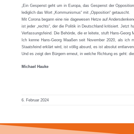
„Ein Gespenst geht um in Europa, das Gespenst der Opposition
lediglich das Wort „Kommunismus“ mit „Opposition“ getauscht.
Mit Corona begann eine nie dagewesen Hetze auf Andersdenkende.
ist jeder „rechts“, der die Politik in Deutschland kritisiert. Je
Verfassungsfeind. Die Behörde, die er leitete, stuft Hans-Georg 
Ich kenne Hans-Georg Maaßen seit November 2020, als ich mi
Staatsfeind erklärt wird, ist völlig absurd, es ist absolut entlarve
Und es zeigt den Bürgern erneut, in welche Richtung es geht: die
Michael Hauke
Total Views: 7.354
Daily Views: 1
6. Februar 2024