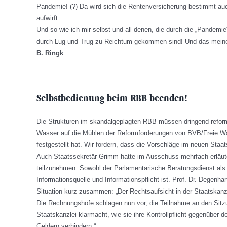
Pandemie! (?) Da wird sich die Rentenversicherung bestimmt auc
aufwirft.
Und so wie ich mir selbst und all denen, die durch die „Pandem
durch Lug und Trug zu Reichtum gekommen sind! Und das meine i
B. Ringk
Selbstbedienung beim RBB beenden!
Die Strukturen im skandalgeplagten RBB müssen dringend reformi
Wasser auf die Mühlen der Reformforderungen von BVB/Freie Wäh
festgestellt hat. Wir fordern, dass die Vorschläge im neuen Sta
Auch Staatssekretär Grimm hatte im Ausschuss mehrfach erläuter
teilzunehmen. Sowohl der Parlamentarische Beratungsdienst als 
Informationsquelle und Informationspflicht ist. Prof. Dr. Degenh
Situation kurz zusammen: „Der Rechtsaufsicht in der Staatskanzl
Die Rechnungshöfe schlagen nun vor, die Teilnahme an den Sitzu
Staatskanzlei klarmacht, wie sie ihre Kontrollpflicht gegenüber
Geldern verhindern.“