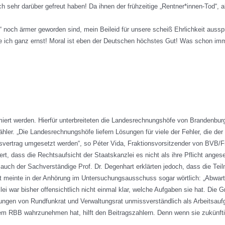
h sehr darüber gefreut haben! Da ihnen der frühzeitige „Rentner*innen-Tod“, 
ie“ noch ärmer geworden sind, mein Beileid für unsere scheiß Ehrlichkeit au
ch ganz ernst! Moral ist eben der Deutschen höchstes Gut! Was schon immer
ert werden. Hierfür unterbreiteten die Landesrechnungshöfe von Brandenburg 
ler. „Die Landesrechnungshöfe liefern Lösungen für viele der Fehler, die 
atsvertrag umgesetzt werden“, so Péter Vida, Fraktionsvorsitzender von BVB/F
t, dass die Rechtsaufsicht der Staatskanzlei es nicht als ihre Pflicht ange
auch der Sachverständige Prof. Dr. Degenhart erklärten jedoch, dass die Tei
art meinte in der Anhörung im Untersuchungsausschuss sogar wörtlich: „Abwarte
ei war bisher offensichtlich nicht einmal klar, welche Aufgaben sie hat. Die
ngen von Rundfunkrat und Verwaltungsrat unmissverständlich als Arbeitsaufga
 dem RBB wahrzunehmen hat, hilft den Beitragszahlern. Denn wenn sie zukünfti