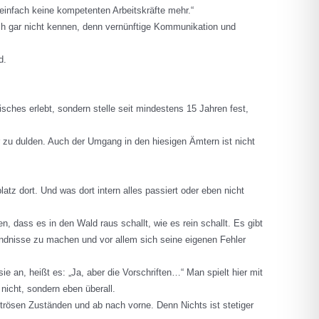
 einfach keine kompetenten Arbeitskräfte mehr.“
ch gar nicht kennen, denn vernünftige Kommunikation und
d.
isches erlebt, sondern stelle seit mindestens 15 Jahren fest,
zu dulden. Auch der Umgang in den hiesigen Ämtern ist nicht
atz dort. Und was dort intern alles passiert oder eben nicht
n, dass es in den Wald raus schallt, wie es rein schallt. Es gibt
tändnisse zu machen und vor allem sich seine eigenen Fehler
ie an, heißt es: „Ja, aber die Vorschriften…“ Man spielt hier mit
nicht, sondern eben überall.
rösen Zuständen und ab nach vorne. Denn Nichts ist stetiger