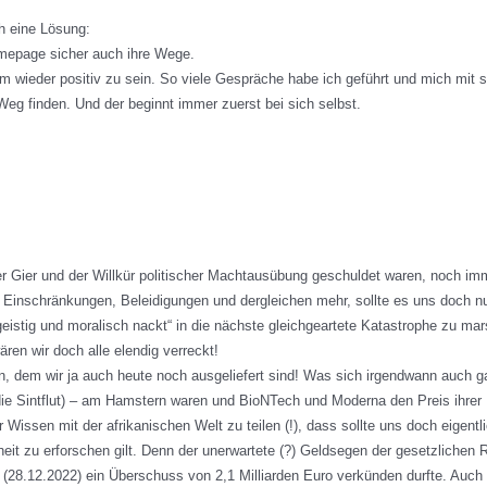
ch eine Lösung:
omepage sicher auch ihre Wege.
m wieder positiv zu sein. So viele Gespräche habe ich geführt und mich mit so
 Weg finden. Und der beginnt immer zuerst bei sich selbst.
der Gier und der Willkür politischer Machtausübung geschuldet waren, noch im
inschränkungen, Beleidigungen und dergleichen mehr, sollte es uns doch nun 
eistig und moralisch nackt“ in die nächste gleichgeartete Katastrophe zu mar
ren wir doch alle elendig verreckt!
n, dem wir ja auch heute noch ausgeliefert sind! Was sich irgendwann auch g
ie Sintflut) – am Hamstern waren und BioNTech und Moderna den Preis ihrer 
hr Wissen mit der afrikanischen Welt zu teilen (!), dass sollte uns doch eigent
t zu erforschen gilt. Denn der unerwartete (?) Geldsegen der gesetzlichen
 (28.12.2022) ein Überschuss von 2,1 Milliarden Euro verkünden durfte. Auch 