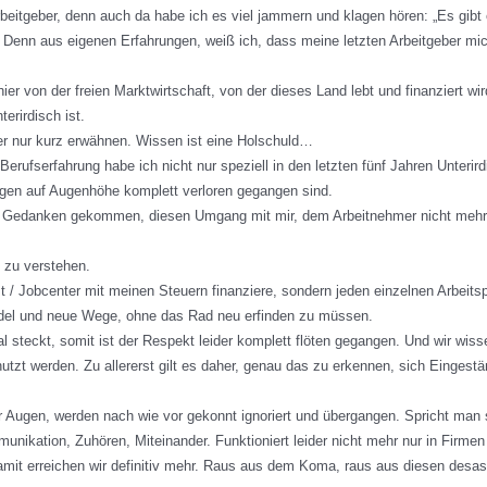
rbeitgeber, denn auch da habe ich es viel jammern und klagen hören: „Es gibt
Denn aus eigenen Erfahrungen, weiß ich, dass meine letzten Arbeitgeber mi
er von der freien Marktwirtschaft, von der dieses Land lebt und finanziert wir
erirdisch ist.
ier nur kurz erwähnen. Wissen ist eine Holschuld…
rufserfahrung habe ich nicht nur speziell in den letzten fünf Jahren Unterird
gen auf Augenhöhe komplett verloren gegangen sind.
en Gedanken gekommen, diesen Umgang mit mir, dem Arbeitnehmer nicht mehr 
d zu verstehen.
 / Jobcenter mit meinen Steuern finanziere, sondern jeden einzelnen Arbeitspl
Wandel und neue Wege, ohne das Rad neu erfinden zu müssen.
l steckt, somit ist der Respekt leider komplett flöten gegangen. Und wir wisse
nutzt werden. Zu allererst gilt es daher, genau das zu erkennen, sich Einges
er Augen, werden nach wie vor gekonnt ignoriert und übergangen. Spricht man s
ikation, Zuhören, Miteinander. Funktioniert leider nicht mehr nur in Firmen 
it erreichen wir definitiv mehr. Raus aus dem Koma, raus aus diesen desast