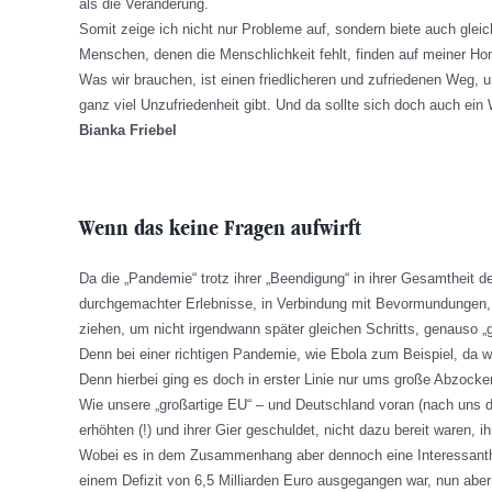
als die Veränderung.
Somit zeige ich nicht nur Probleme auf, sondern biete auch glei
Menschen, denen die Menschlichkeit fehlt, finden auf meiner H
Was wir brauchen, ist einen friedlicheren und zufriedenen Weg, u
ganz viel Unzufriedenheit gibt. Und da sollte sich doch auch ein
Bianka Friebel
Wenn das keine Fragen aufwirft
Da die „Pandemie“ trotz ihrer „Beendigung“ in ihrer Gesamtheit 
durchgemachter Erlebnisse, in Verbindung mit Bevormundungen, E
ziehen, um nicht irgendwann später gleichen Schritts, genauso „g
Denn bei einer richtigen Pandemie, wie Ebola zum Beispiel, da wä
Denn hierbei ging es doch in erster Linie nur ums große Abzocke
Wie unsere „großartige EU“ – und Deutschland voran (nach uns d
erhöhten (!) und ihrer Gier geschuldet, nicht dazu bereit waren, i
Wobei es in dem Zusammenhang aber dennoch eine Interessanthei
einem Defizit von 6,5 Milliarden Euro ausgegangen war, nun aber