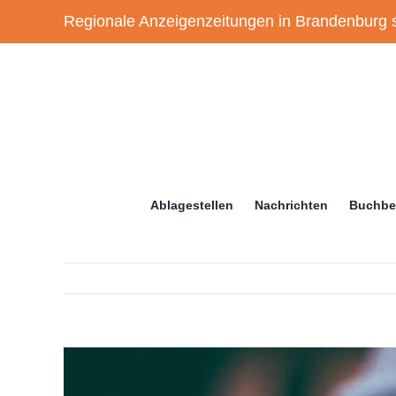
Zum
Regionale Anzeigenzeitungen in Brandenburg s
Inhalt
springen
Ablagestellen
Nachrichten
Buchbe
Zeige
grösseres