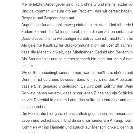
Meine letzten Arbeitgeber sind nicht ohne Grund meine letzten A
Und da kommen wir zum großen Problem, das wir derzeit haben. 
Respekt und Begegnungen auf
Augenhöhe fanden schlichtweg einfach nicht statt. Und ich rede hi
Zudem kommt die Zahlungsmoral, die in diesen Zeiten einfach unt
Dass dieses Thema weitläufiger zu betrachten ist, möchte ich h
Als gelernte Kauffrau für Bürokommunikation mit über 20 Jahren Be
dass die Menschlichkeit, das Miteinander, Geduld und Begegnun
Als Steuerzahler und belesener Mensch bin nicht nur ich auf d
besser.
Wir sollten unbedingt wieder lernen, was es heißt, zuzuhören un
Denn mir ist durchaus bewusst, dass ich nicht nur das Arbeitsamt
passiert, ist genauso unterirdisch. Es wird Zeit! Zeit für den 
So viele haben verlernt, dass hinter jeden Einzelnen ein Schicksa
so viel Potential in diesem Land, das sollte neu entdeckt und ge
einzugestehen.
Die Fehler, die hier ganz offensichtlich geschehen, vor unser all
Leben und Schicksalen. Und da sind wir wieder am Anfang: Kommun
Kommen wir ins Handeln und zurück zur Menschlichkeit, denn dam