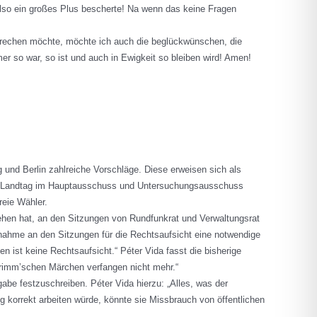
also ein großes Plus bescherte! Na wenn das keine Fragen
ssprechen möchte, möchte ich auch die beglückwünschen, die
 so war, so ist und auch in Ewigkeit so bleiben wird! Amen!
und Berlin zahlreiche Vorschläge. Diese erweisen sich als
der Landtag im Hauptausschuss und Untersuchungsausschuss
reie Wähler.
sehen hat, an den Sitzungen von Rundfunkrat und Verwaltungsrat
lnahme an den Sitzungen für die Rechtsaufsicht eine notwendige
n ist keine Rechtsaufsicht.“ Péter Vida fasst die bisherige
 Grimm’schen Märchen verfangen nicht mehr.“
be festzuschreiben. Péter Vida hierzu: „Alles, was der
g korrekt arbeiten würde, könnte sie Missbrauch von öffentlichen