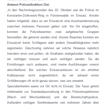
Antwort Polizeidirektion Ost:
„In den Nachmittagsstunden des 02. Oktober war die Polizei im
Konstantin-Ziolkowski-Ring in Fürstenwalde im Einsatz. Anrufer
hatten mitgeteilt, dass es am Einsatzort eine Auseinandersetzung
zwischen mehreren Personen geben soll. Vor Ort eingetroffen,
konnten die Polizeibeamten zwei aufgebrachte Gruppen
feststellen, die getrennt worden sind. Unsere Beamten konnten am
Einsatzort keine Schlägerei oder andere Gewalttätigkeiten mehr
registrieren. Gleichzeitig nehmen wir solche Hinweise natürlich
trotzdem ernst und prüfen, ob Straftaten stattgefunden haben, die
wir verfolgen müssen und auch verfolgen werden. Da die
Ermittlungen noch andauern, sind meine Ausführungen vorerst
abschließend. Bei solchen Einsatzanlässen ist ein erhöhter
Kräfteansatz nicht ungewöhnlich, da wir anhand erster
Schilderungen oft nicht genau wissen, was uns erwartet.
Spezialeinheiten waren vor Ort nicht im Einsatz. Der Taser gehört
mittlerweile zur Standardausstattung in den Polizeiinspektionen
(Wach- und Wechseldienst) und der Bereitschaftspolizei.
Außerdem verfügen Streifenbeamte seit mehreren Jahren über