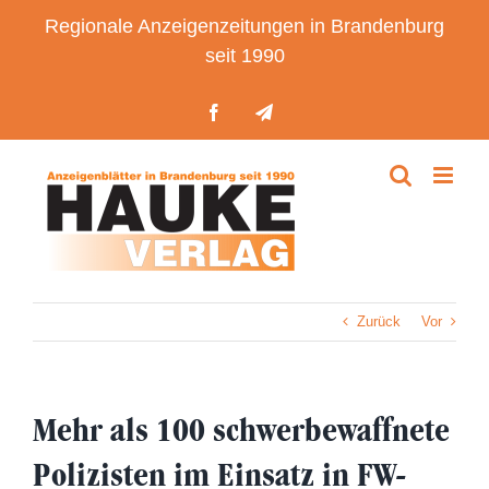
Zum
Regionale Anzeigenzeitungen in Brandenburg
Inhalt
seit 1990
springen
Facebook
Telegram
Zurück
Vor
Mehr als 100 schwerbewaffnete
Polizisten im Einsatz in FW-